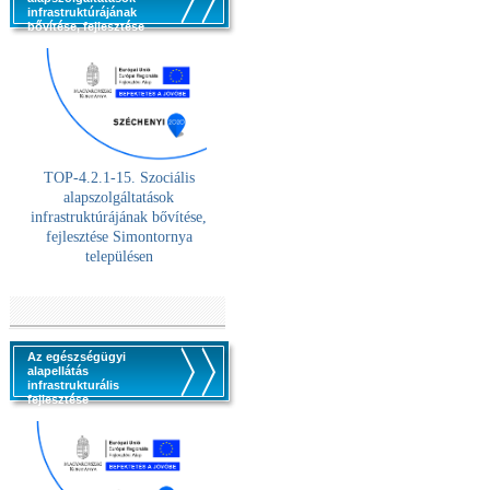
infrastruktúrájának
bővítése, fejlesztése
TOP-4.2.1-15. Szociális
alaps
zolgáltatások
infrastruktúrájának bővítése,
fejlesztése Simontornya
településen
Az egészségügyi
alapellátás
infrastrukturális
fejlesztése