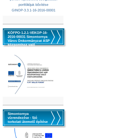
portfóliójuk bővítése
GINOP-3.3.1-16-2016-00001
KÖFPO-1.2.1-VEKOP-16-
2016-00031 Simontornya
Város Önkormányzat ASP
központhoz való
csatlakozása
Simontornya
vízrendezése - Sió
torkolati átemelő építése