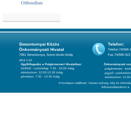
Otthonában
Simontornyai Közös
Telefon:
Önkormányzati Hivatal
Telefon:74/586-
7081 Simontornya, Szent István Király
Fax:74/586-922
utca 1.sz.
Ügyfélfogadás a Polgármesteri Hivatalban:
Önkormányzati vez
hétfőtől - csütörtökig: 7:30 - 16:00 óráig
polgármester:
ked
ebédszünet: 12:00-12:30 óráig
jegyző:
csütörtökön
pénteken: 7:30 - 13:30 óráig
ebédszünet: 12:00-
A honlapon található összes szöveg, kép és informác
felhasználásukhoz a 