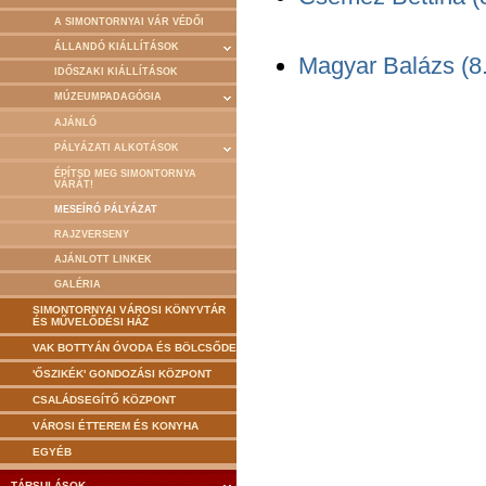
A SIMONTORNYAI VÁR VÉDŐI
ÁLLANDÓ KIÁLLÍTÁSOK
Magyar Balázs (8.
IDŐSZAKI KIÁLLÍTÁSOK
MÚZEUMPADAGÓGIA
AJÁNLÓ
PÁLYÁZATI ALKOTÁSOK
ÉPÍTSD MEG SIMONTORNYA
VÁRÁT!
MESEÍRÓ PÁLYÁZAT
RAJZVERSENY
AJÁNLOTT LINKEK
GALÉRIA
SIMONTORNYAI VÁROSI KÖNYVTÁR
ÉS MŰVELŐDÉSI HÁZ
VAK BOTTYÁN ÓVODA ÉS BÖLCSŐDE
'ŐSZIKÉK' GONDOZÁSI KÖZPONT
CSALÁDSEGÍTŐ KÖZPONT
VÁROSI ÉTTEREM ÉS KONYHA
EGYÉB
TÁRSULÁSOK