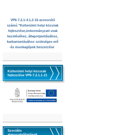
karbantartásához
szükséges erő -és
munkagépek beszerzése
VP6-7.2.1-4.1.2-16 azonosító
számú "Külterületi helyi közutak
fejlesztése,önkormányzati utak
kezeléséhez, állapotjavitásához,
karbantartásához szükséges erő
-és munkagépek beszerzése
Külterületi helyi közutak
fejlesztése VP6-7.2.1.1-21
Szociális
alapszolgáltatások