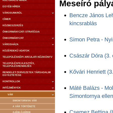
Meseíró pály
KULTURÁLIS HÍREK
EGYÉB HÍREK
VÁROSUNKRÓL
Bencze János Lehe
CÍMER
kincsrablás
KÖZBESZERZÉS
ÖNKORMÁNYZATI STRATÉGIA
Simon Petra - Nyir
ÖNKORMÁNYZAT
VÁROSHÁZA
KÖZÉRDEKŰ ADATOK
Császár Dóra (3. 
TELEPÜLÉSKÉPI ARCULATI KÉZIKÖNYV
TELEPÜLÉSFEJLESZTÉS,
TELEPÜLÉSRENDEZÉS
Kővári Henriett (3
RENDELET-TERVEZETEK TÁRSADALMI
EGYEZTETÉSE
KONTROLLOK
Máté Balázs - Mol
INTÉZMÉNYEK
Simontornya elle
VÁR
SIMONTORNYAI VÁR
A VÁR TÖRTÉNETE
Csemez Bettina (8
AJÁNLÓ-HÍREK