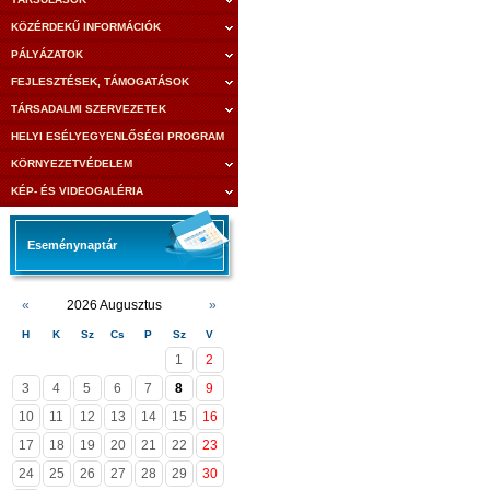
KÖZÉRDEKŰ INFORMÁCIÓK
PÁLYÁZATOK
FEJLESZTÉSEK, TÁMOGATÁSOK
TÁRSADALMI SZERVEZETEK
HELYI ESÉLYEGYENLŐSÉGI PROGRAM
KÖRNYEZETVÉDELEM
KÉP- ÉS VIDEOGALÉRIA
Eseménynaptár
«
2026 Augusztus
»
H
K
Sz
Cs
P
Sz
V
1
2
3
4
5
6
7
8
9
10
11
12
13
14
15
16
17
18
19
20
21
22
23
24
25
26
27
28
29
30