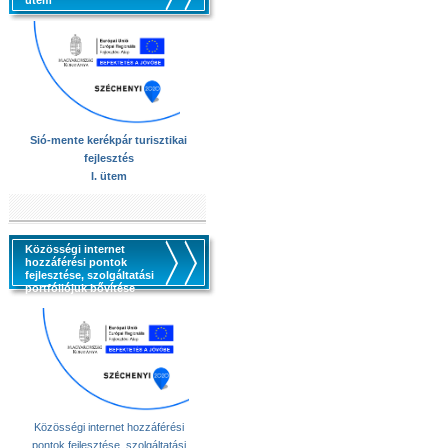
ütem
Sió-mente kerékpár turisztikai
fejlesztés
I. ütem
Közösségi internet
hozzáférési pontok
fejlesztése, szolgáltatási
portfóliójuk bővítése
Közösségi internet hozzáférési
pontok fejlesztése, szolgáltatási