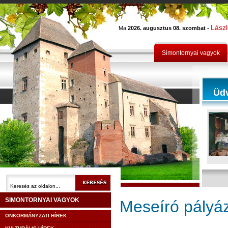
Lász
Ma
2026. augusztus 08. szombat -
Simontornyai vagyok
Üd
SIMONTORNYAI VAGYOK
Meseíró pályá
ÖNKORMÁNYZATI HÍREK