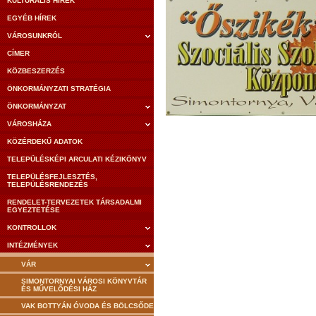
KULTURÁLIS HÍREK
EGYÉB HÍREK
VÁROSUNKRÓL
CÍMER
KÖZBESZERZÉS
ÖNKORMÁNYZATI STRATÉGIA
ÖNKORMÁNYZAT
VÁROSHÁZA
KÖZÉRDEKŰ ADATOK
TELEPÜLÉSKÉPI ARCULATI KÉZIKÖNYV
TELEPÜLÉSFEJLESZTÉS,
TELEPÜLÉSRENDEZÉS
RENDELET-TERVEZETEK TÁRSADALMI
EGYEZTETÉSE
KONTROLLOK
INTÉZMÉNYEK
VÁR
SIMONTORNYAI VÁROSI KÖNYVTÁR
ÉS MŰVELŐDÉSI HÁZ
VAK BOTTYÁN ÓVODA ÉS BÖLCSŐDE