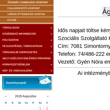
'ŐSZIKÉK' GONDOZÁSI KÖZPONT
Ág
CSALÁDSEGÍTŐ KÖZPONT
VÁROSI ÉTTEREM ÉS KONYHA
EGYÉB
TÁRSULÁSOK
Idős napjait töltse k
KÖZÉRDEKŰ INFORMÁCIÓK
Szociális Szolgáltató
PÁLYÁZATOK
Cím: 7081 Simontornya
FEJLESZTÉSEK, TÁMOGATÁSOK
TÁRSADALMI SZERVEZETEK
Telefon: 74/486-222 
HELYI ESÉLYEGYENLŐSÉGI PROGRAM
Vezető: Gyén Nóra em
KÖRNYEZETVÉDELEM
KÉP- ÉS VIDEOGALÉRIA
Ai intézménybe
Eseménynaptár
«
2026 Augusztus
»
H
K
Sz
Cs
P
Sz
V
1
2