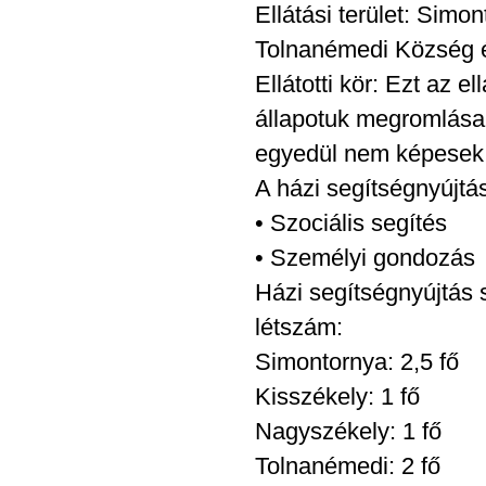
Ellátási terület: Sim
Tolnanémedi Község é
Ellátotti kör: Ezt az 
állapotuk megromlása
egyedül nem képesek
A házi segítségnyújtá
• Szociális segítés
• Személyi gondozás
Házi segítségnyújtás 
létszám:
Simontornya: 2,5 fő
Kisszékely: 1 fő
Nagyszékely: 1 fő
Tolnanémedi: 2 fő