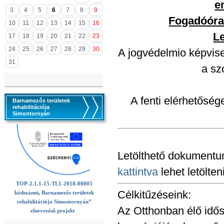
e
3
4
5
6
7
8
9
Fogadóóra 
10
11
12
13
14
15
16
Le
17
18
19
20
21
22
23
24
25
26
27
28
29
30
A jogvédelmio képvise
31
a sz
A fenti elérhetősé
Barnamezős területek
rehabilitációja
Simontornyán
Letölthető dokumentu
kattintva
lehet letölteni
TOP-2.1.1-15-TL1-2018-00005
Célkitűzéseink:
kódszámú, Barnamezős területek
rehabilitációja Simontornyán”
Az Otthonban élő idős
elnevezésű projekt