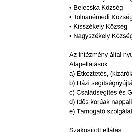
• Belecska Község
• Tolnanémedi Közsé
• Kisszékely Község
• Nagyszékely Közsé
Az intézmény által nyú
Alapellátások:
a) Étkeztetés, (kizár
b) Házi segítségnyújtá
c) Családsegítés és G
d) Idős korúak nappali
e) Támogató szolgála
Szakosított ellátás: