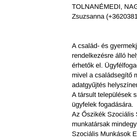
TOLNANÉMEDI, NAGY
Zsuzsanna (+362038
A család- és gyermekjó
rendelkezésre álló he
érhetők el. Ügyfélfogad
mivel a családsegítő m
adatgyűjtés helyszíne
A társult települések
ügyfelek fogadására.
Az Őszikék Szociális
munkatársak mindegyi
Szociális Munkások Et