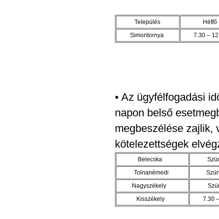
Település
Hétfő
Simontornya
7.30 – 12
• Az ügyfélfogadási id
napon belső esetmegbe
megbeszélése zajlik, 
kötelezettségek elvég
Belecska
Szü
Tolnanémedi
Szü
Nagyszékely
Szü
Kisszékely
7.30 