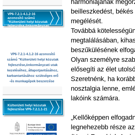
harmóniájának megőrzé
beilleszkedést, békés 
VP6-7.2.1-4.1.2-16
azonosító számú
megélését.
"Külterületi helyi közutak
fejlesztése,önkormányzati
Továbbá kötelességünk
utak kezeléséhez,
állapotjavitásához,
karbantartásához
megtalálásában, kihas
szükséges erő -és
munkagépek beszerzése
beszűkülésének elfog
VP6-7.2.1-4.1.2-16 azonosító
Olyan személyre szab
számú "Külterületi helyi közutak
fejlesztése,önkormányzati utak
elősegíti az élet utol
kezeléséhez, állapotjavitásához,
karbantartásához szükséges erő
Szeretnénk, ha koráb
-és munkagépek beszerzése
nosztalgia lenne, eml
lakóink számára.
Külterületi helyi közutak
fejlesztése VP6-7.2.1.1-21
„Kellőképpen elfogad
legnehezebb része az