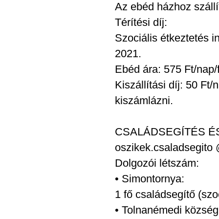
Az ebéd házhoz szállít
Térítési díj:
Szociális étkeztetés in
2021.
Ebéd ára: 575 Ft/nap/
Kiszállítási díj: 50 Ft
kiszámlázni.
CSALÁDSEGÍTÉS É
oszikek.csaladsegito
Dolgozói létszám:
• Simontornya:
1 fő családsegítő (szo
• Tolnanémedi község