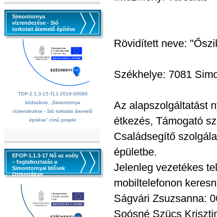
Simontornya
vízrendezése - Sió
torkolati átemelő építése
Rövidített neve: "Ősz
Székhelye: 7081 Simon
TOP-2.1.3-15-TL1-2019-00060
Az alapszolgáltatást n
kódszámú, „Simontornya
vízrendezése - Sió torkolati átemelő
étkezés, Támogató szo
építése” című projekt
Családsegítő szolgálat 
épületbe.
EFOP-1.1.3-17 Nő az esély
– foglalkoztatás a
Jelenleg vezetékes te
Simontornyai Idősek
Otthonában
mobiltelefonon keresn
Ságvári Zsuzsanna: 0
Soósné Szücs Krisztin