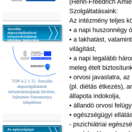
(Henri-Freedrich Amie
Szolgáltatásaink:
Az intézmény teljes kö
• a napi huszonnégy ó
Szociális
alapszolgáltatások
infrastruktúrájának
• a lakhatást, valamin
bővítése, fejlesztése
világítást,
• a napi legalább hár
meleg ételt biztosítunk
• orvosi javaslatra, a
TOP-4.2.1-15. Szociális
(pl. diétás étkezés),
alaps
zolgáltatások
infrastruktúrájának bővítése,
állapota indokolja,
fejlesztése Simontornya
településen
• állandó orvosi felügy
• egészségügyi ellátá
- pszichiátriai egész
Az egészségügyi