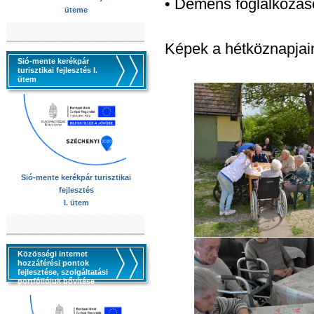
• Demens foglalkozás
üteme
Képek a hétköznapjain
Sió-mente kerékpár
turisztikai fejlesztés I.
ütem
Sió-mente kerékpár turisztikai
fejlesztés
I. ütem
Közösségi internet
hozzáférési pontok
fejlesztése, szolgáltatási
portfóliójuk bővítése