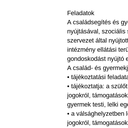
Feladatok
A családsegítés és gye
nyújtásával, szociális
szervezet által nyújtot
intézmény ellátási ter
gondoskodást nyújtó el
A család- és gyermekjó
• tájékoztatási felada
• tájékoztatja: a szül
jogokról, támogatások
gyermek testi, lelki e
• a válsághelyzetben l
jogokról, támogatásokr