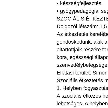
• készségfejlesztés,
• gyógypedagógiai segí
SZOCIÁLIS ÉTKEZT
Dolgozói létszám: 1,5
Az étkeztetés keretéb
gondoskodunk, akik a 
eltartottjaik részére 
kora, egészségi állapo
szenvedélybetegsége 
Ellátási terület: Simo
Szociális étkeztetés 
1. Helyben fogyasztá
A szociális étkezés h
lehetséges. A helyben 