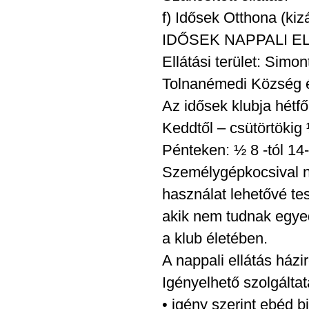
f) Idősek Otthona (ki
IDŐSEK NAPPALI E
Ellátási terület: Sim
Tolnanémedi Község é
Az idősek klubja hétfő
Keddtől – csütörtökig 
Pénteken: ½ 8 -tól 14-i
Személygépkocsival na
használat lehetővé te
akik nem tudnak egyed
a klub életében.
A nappali ellátás ház
Igényelhető szolgálta
• igény szerint ebéd b