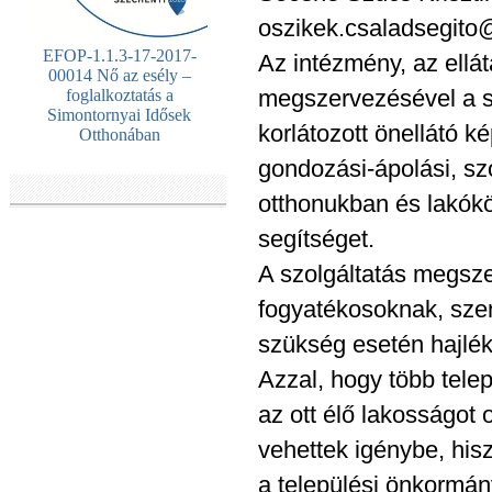
oszikek.csaladsegito
EFOP-1.1.3-17-2017-
Az intézmény, az ellát
00014 Nő az esély –
megszervezésével a sz
foglalkoztatás a
Simontornyai Idősek
korlátozott önellátó 
Otthonában
gondozási-ápolási, sz
otthonukban és lakókör
segítséget.
A szolgáltatás megsze
fogyatékosoknak, sze
szükség esetén hajlé
Azzal, hogy több telep
az ott élő lakosságot
vehettek igénybe, his
a települési önkormán