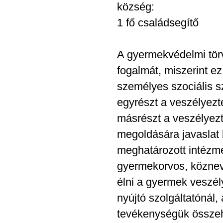
község:
1 fő családsegítő
A gyermekvédelmi tör
fogalmát, miszerint ez
személyes szociális sz
egyrészt a veszélyezt
másrészt a veszélyezt
megoldására javaslat 
meghatározott intézmé
gyermekorvos, közneve
élni a gyermek veszél
nyújtó szolgáltatónál
tevékenységük összeha