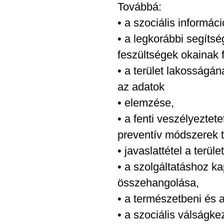
Továbbá:
• a szociális informáci
• a legkorábbi segíts
feszültségek okainak f
• a terület lakosságán
az adatok
• elemzése,
• a fenti veszélyezte
preventív módszerek 
• javaslattétel a terü
• a szolgáltatáshoz k
összehangolása,
• a természetbeni és 
• a szociális válságkez