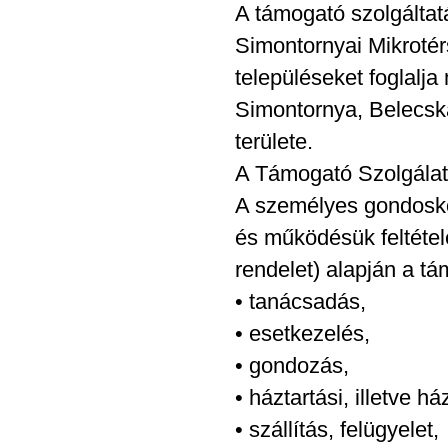
A támogató szolgáltatá
Simontornyai Mikrotér
településeket foglalj
Simontornya, Belecsk
területe.
A Támogató Szolgálat 
A személyes gondoskod
és működésük feltétele
rendelet) alapján a tá
• tanácsadás,
• esetkezelés,
• gondozás,
• háztartási, illetve h
• szállítás, felügyelet,