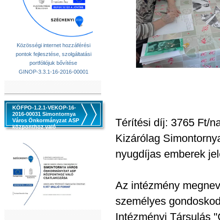
Közösségi internet hozzáférési
pontok fejlesztése, szolgáltatási
portfóliójuk bővítése
GINOP-3.3.1-16-2016-00001
KÖFPO-1.2.1-VEKOP-16-
2016-00031 Simontornya
Térítési díj: 3765 Ft/n
Város Önkormányzat ASP
központhoz való
csatlakozása
Kizárólag Simontornya
nyugdíjas emberek jel
Az intézmény megnev
személyes gondoskodás
Intézményi Társulás "