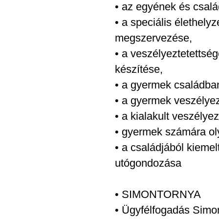
• az egyének és csalá
• a speciális élethel
megszervezése,
• a veszélyeztetettsé
készítése,
• a gyermek családba
• a gyermek veszélye
• a kialakult veszély
• gyermek számára ol
• a családjából kieme
utógondozása
• SIMONTORNYA
• Ügyfélfogadás Simon