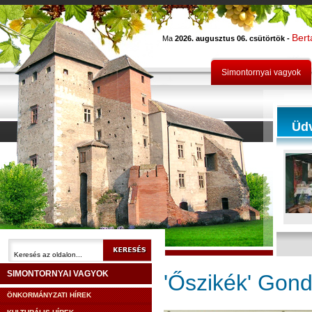
Bert
Ma
2026. augusztus 06. csütörtök -
Simontornyai vagyok
Üd
SIMONTORNYAI VAGYOK
'Őszikék' Gon
ÖNKORMÁNYZATI HÍREK