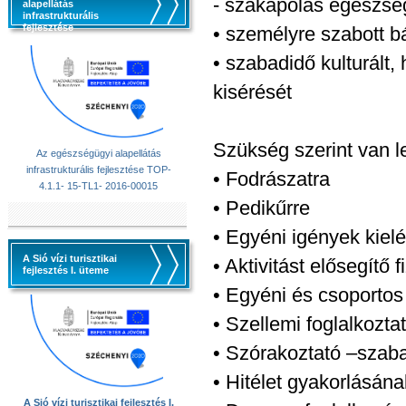
- szakápolás egészsé
alapellátás
infrastrukturális
fejlesztése
• személyre szabott 
• szabadidő kulturált,
kisérését
Szükség szerint van l
Az egészségügyi alapellátás
infrastrukturális fejlesztése TOP-
• Fodrászatra
4.1.1- 15-TL1- 2016-00015
• Pedikűrre
• Egyéni igények kiel
A Sió vízi turisztikai
• Aktivitást elősegítő 
fejlesztés I. üteme
• Egyéni és csoportos
• Szellemi foglalkozta
• Szórakoztató –szab
• Hitélet gyakorlásán
A Sió vízi turisztikai fejlesztés I.