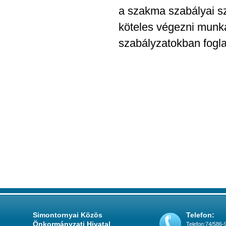
a szakma szabályai sze
köteles végezni munkáj
szabályzatokban fogla
Simontornyai Közös
Telefon:
Önkormányzati Hivatal
Telefon:74/586-