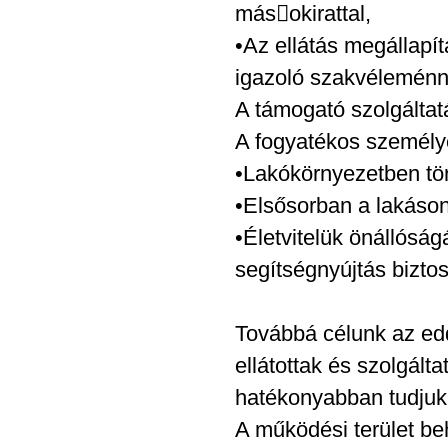
másokirattal,
•Az ellátás megállapí
igazoló szakvéleménn
A támogató szolgáltat
A fogyatékos személy
•Lakókörnyezetben tör
•Elsősorban a lakáson
•Életvitelük önállóság
segítségnyújtás biztos
Továbbá célunk az edd
ellátottak és szolgált
hatékonyabban tudjuk
A működési terület be