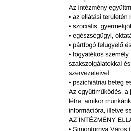
Az intézmény együttm
• az ellátási terület
• szociális, gyermekj
• egészségügyi, oktat
• pártfogó felügyelő és
• fogyatékos személy 
szakszolgálatokkal és
szervezeteivel,
• pszichiátriai beteg 
Az együttműködés, a j
létre, amikor munkánk
információra, illetve 
AZ INTÉZMÉNY ELL
• Simontornya Város (