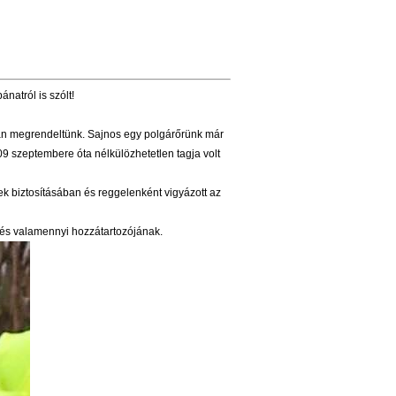
natról is szólt!
an megrendeltünk. Sajnos egy polgárőrünk már
09 szeptembere óta nélkülözhetetlen tagja volt
yek biztosításában és reggelenként vigyázott az
k és valamennyi hozzátartozójának.