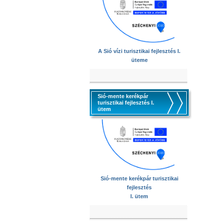
A Sió vízi turisztikai fejlesztés I.
üteme
Sió-mente kerékpár
turisztikai fejlesztés I.
ütem
Sió-mente kerékpár turisztikai
fejlesztés
I. ütem