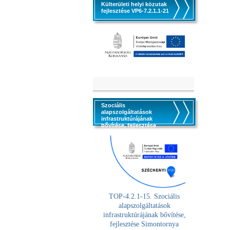
Külterületi helyi közutak
fejlesztése VP6-7.2.1.1-21
Szociális
alapszolgáltatások
infrastruktúrájának
bővítése, fejlesztése
TOP-4.2.1-15. Szociális
alaps
zolgáltatások
infrastruktúrájának bővítése,
fejlesztése Simontornya