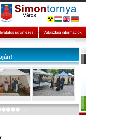
Város
ivatalos ügyintézés
Választási információk
pján!
→
T