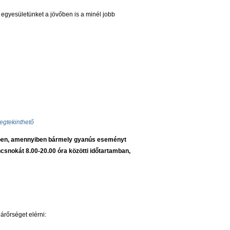
gyesületünket a jövőben is a minél jobb
megtekinthető
ében, amennyiben bármely gyanús eseményt
csnokát 8.00-20.00 óra közötti időtartamban,
árőrséget elérni: