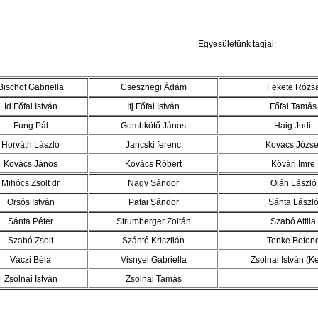
Egyesületünk tagjai:
Bischof Gabriella
Csesznegi Ádám
Fekete Rózs
Id Főfai István
Ifj Főfai István
Főfai Tamás
Fung Pál
Gombkötő János
Haig Judit
Horváth László
Jancski ferenc
Kovács Józse
Kovács János
Kovács Róbert
Kővári Imre
Mihócs Zsolt dr
Nagy Sándor
Oláh László
Orsós István
Patai Sándor
Sánta Lászl
Sánta Péter
Strumberger Zoltán
Szabó Attila
Szabó Zsolt
Szántó Krisztián
Tenke Boton
Váczi Béla
Visnyei Gabriella
Zsolnai István (K
Zsolnai István
Zsolnai Tamás