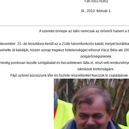
+36705376302
St., 2010. február 1.
A szeretet ünnepe az idén nemcsak az örömről hanem a bá
december 23.-án kiosztásra került az a 21db háromfunkciós kabát, melyet korább
ehette át kabátját, hiszen aznap tragikus hirtelenséggel elhunyt Váczi Béla aki 20
polgárőrségünknek.
mindig pontosan kezdte szolgálatait és becsületesen látta el, részt vett rendezvén
iskolások biztonságára .
Fájó szívvel búcsúzunk tőle és őszinte részvétünket fejezzük ki családjána