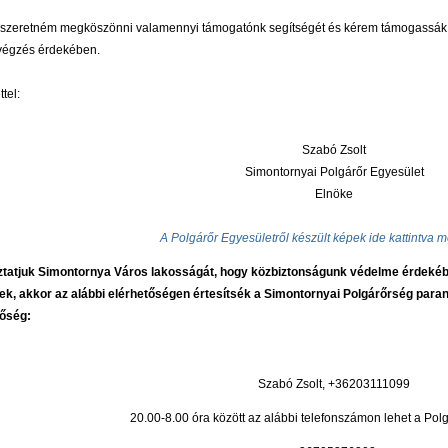
szeretném megköszönni valamennyi támogatónk segítségét és kérem támogassák e
tvégzés érdekében.
ettel:
Szabó Zsolt
Simontornyai Polgárőr Egyesület
Elnöke
A Polgárőr Egyesületről készült képek ide kattintva 
ztatjuk Simontornya Város lakosságát, hogy közbiztonságunk védelme érdek
ek, akkor az alábbi elérhetőségen értesítsék a Simontornyai Polgárőrség paran
tőség:
Szabó Zsolt, +36203111099
20.00-8.00 óra között az alábbi telefonszámon lehet a Polg