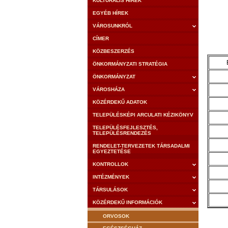
KULTURÁLIS HÍREK
EGYÉB HÍREK
VÁROSUNKRÓL
CÍMER
KÖZBESZERZÉS
ÖNKORMÁNYZATI STRATÉGIA
ÖNKORMÁNYZAT
VÁROSHÁZA
KÖZÉRDEKŰ ADATOK
TELEPÜLÉSKÉPI ARCULATI KÉZIKÖNYV
TELEPÜLÉSFEJLESZTÉS,
TELEPÜLÉSRENDEZÉS
RENDELET-TERVEZETEK TÁRSADALMI
EGYEZTETÉSE
KONTROLLOK
INTÉZMÉNYEK
TÁRSULÁSOK
KÖZÉRDEKŰ INFORMÁCIÓK
ORVOSOK