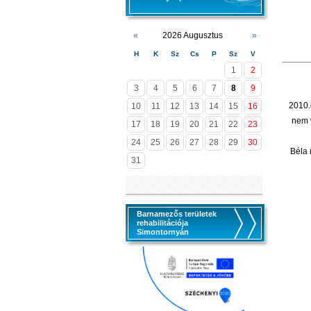
«
2026 Augusztus
»
H
K
Sz
Cs
P
Sz
V
1
2
3
4
5
6
7
8
9
2010.
10
11
12
13
14
15
16
nem v
17
18
19
20
21
22
23
24
25
26
27
28
29
30
Béla 
31
Barnamezős területek
rehabilitációja
Simontornyán