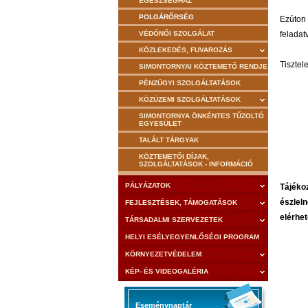
EGÉSZSÉGHÁZ
POLGÁRŐRSÉG
Ezúton 
VÉDŐNŐI SZOLGÁLAT
felada
KÖZLEKEDÉS, FUVAROZÁS
Tisztel
SIMONTORNYAI KÖZTEMETŐ RENDJE
PÉNZÜGYI SZOLGÁLTATÁSOK
KÖZÜZEMI SZOLGÁLTATÁSOK
SIMONTORNYA ÖNKÉNTES TŰZOLTÓ
EGYESÜLET
TALÁLT TÁRGYAK
KÖZTEMETŐI DÍJAK,
SZOLGÁLTATÁSOK - INFORMÁCIÓ
PÁLYÁZATOK
Tájéko
észleln
FEJLESZTÉSEK, TÁMOGATÁSOK
elérhe
TÁRSADALMI SZERVEZETEK
HELYI ESÉLYEGYENLŐSÉGI PROGRAM
KÖRNYEZETVÉDELEM
KÉP- ÉS VIDEOGALÉRIA
Eseménynaptár