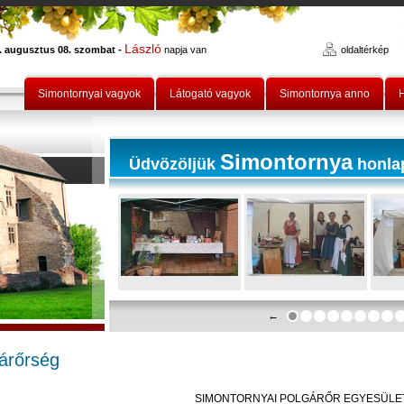
László
. augusztus 08. szombat -
napja van
oldaltérkép
Simontornyai vagyok
Látogató vagyok
Simontornya anno
H
Simontornya
Üdvözöljük
honla
←
árőrség
SIMONTORNYAI POLGÁRŐR EGYESÜLE