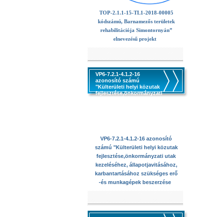
TOP-2.1.1-15-TL1-2018-00005
kódszámú, Barnamezős területek
rehabilitációja Simontornyán”
elnevezésű projekt
VP6-7.2.1-4.1.2-16
azonosító számú
"Külterületi helyi közutak
fejlesztése,önkormányzati
utak kezeléséhez,
állapotjavitásához,
karbantartásához
szükséges erő -és
munkagépek beszerzése
VP6-7.2.1-4.1.2-16 azonosító
számú "Külterületi helyi közutak
fejlesztése,önkormányzati utak
kezeléséhez, állapotjavitásához,
karbantartásához szükséges erő
-és munkagépek beszerzése