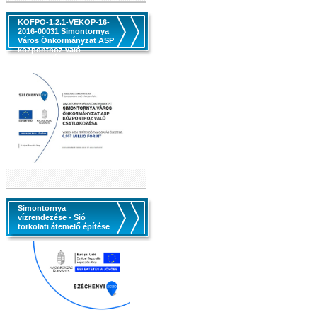
KÖFPO-1.2.1-VEKOP-16-
2016-00031 Simontornya
Város Önkormányzat ASP
központhoz való
csatlakozása
Simontornya
vízrendezése - Sió
torkolati átemelő építése