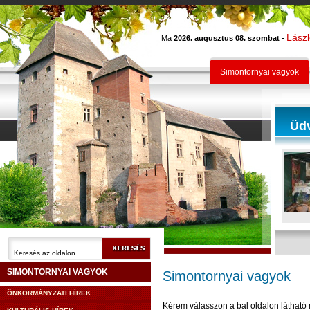
Lász
Ma
2026. augusztus 08. szombat -
Simontornyai vagyok
Üd
SIMONTORNYAI VAGYOK
Simontornyai vagyok
ÖNKORMÁNYZATI HÍREK
Kérem válasszon a bal oldalon látható