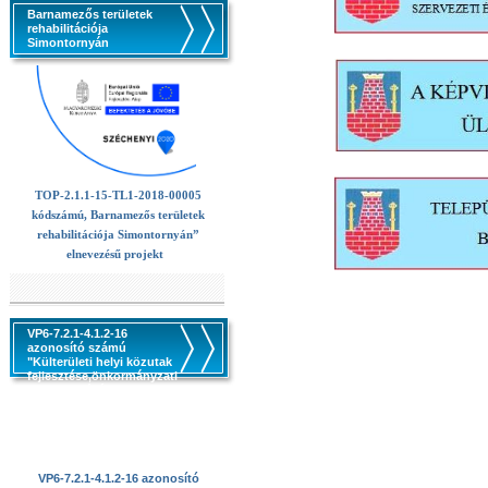
Barnamezős területek
rehabilitációja
Simontornyán
TOP-2.1.1-15-TL1-2018-00005
kódszámú, Barnamezős területek
rehabilitációja Simontornyán”
elnevezésű projekt
VP6-7.2.1-4.1.2-16
azonosító számú
"Külterületi helyi közutak
fejlesztése,önkormányzati
utak kezeléséhez,
állapotjavitásához,
karbantartásához
szükséges erő -és
munkagépek beszerzése
VP6-7.2.1-4.1.2-16 azonosító