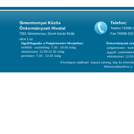
Simontornyai Közös
Telefon:
Önkormányzati Hivatal
Telefon:74/586-
7081 Simontornya, Szent István Király
Fax:74/586-922
utca 1.sz.
Ügyfélfogadás a Polgármesteri Hivatalban:
Önkormányzati vez
hétfőtől - csütörtökig: 7:30 - 16:00 óráig
polgármester:
ked
ebédszünet: 12:00-12:30 óráig
jegyző:
csütörtökön
pénteken: 7:30 - 13:30 óráig
ebédszünet: 12:00-
A honlapon található összes szöveg, kép és informác
felhasználásukhoz a 