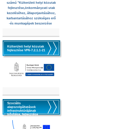
számú "Külterületi helyi közutak
fejlesztése,önkormányzati utak
kezeléséhez, állapotjavitásához,
karbantartásához szükséges erő
-és munkagépek beszerzése
Külterületi helyi közutak
fejlesztése VP6-7.2.1.1-21
Szociális
alapszolgáltatások
infrastruktúrájának
bővítése, fejlesztése