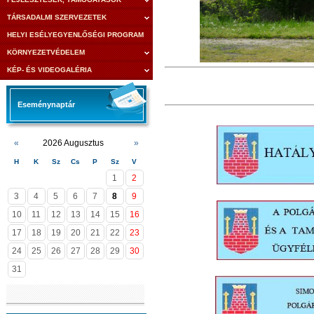
TÁRSADALMI SZERVEZETEK
HELYI ESÉLYEGYENLŐSÉGI PROGRAM
KÖRNYEZETVÉDELEM
KÉP- ÉS VIDEOGALÉRIA
Eseménynaptár
«
2026 Augusztus
»
H
K
Sz
Cs
P
Sz
V
1
2
3
4
5
6
7
8
9
10
11
12
13
14
15
16
17
18
19
20
21
22
23
24
25
26
27
28
29
30
31