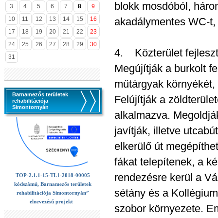
blokk mosdóból, három
3
4
5
6
7
8
9
10
11
12
13
14
15
16
akadálymentes WC-t, 
17
18
19
20
21
22
23
24
25
26
27
28
29
30
4. Közterület fejlesz
31
Megújítják a burkolt f
műtárgyak környékét, p
Barnamezős területek
Felújítják a zöldterül
rehabilitációja
Simontornyán
alkalmazva. Megoldják
javítják, illetve utca
elkerülő út megépíthet
fákat telepítenek, a 
rendezésre kerül a Vá
TOP-2.1.1-15-TL1-2018-00005
kódszámú, Barnamezős területek
sétány és a Kollégium,
rehabilitációja Simontornyán”
elnevezésű projekt
szobor környezete. Eme