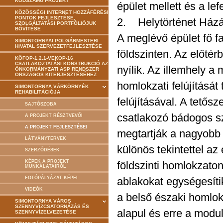
KÓDSZÁMÚ PROJEKT
épület mellett és a le
KÖZÖSSÉGI INTERNET HOZZÁFÉRÉSI
PONTOK FEJLESZTÉSE,
2. Helytörténet Házán
SZOLGÁLTATÁSI PORTFÓLIÓJUK
BŐVÍTÉSE
A meglévő épület fő fa
SIMONTORNYAI POLGÁRMESTERI
HIVATAL SZERVEZETFEJLESZTÉSE
földszinten. Az előtér
KÖFOP-1.2.1-VEKOP-16
CSATLAKOZTATÁSI KONSTRUKCIÓ AZ
nyílik. Az illemhely a
ÖNKORMÁNYZATI ASP RENDSZER
ORSZÁGOS KITERJESZTÉSÉHEZ
homlokzati felújításá
SIMONTORNYA VÁRKÖRNYÉK
REHABILITÁCIÓJA
felújításával. A tetős
SAJTÓSZOBA
csatlakozó bádogos sz
A PROJEKT RÉSZTVEVŐI
A PROJEKT FEJLESZTÉSEI
megtartják a nagyobb 
LÁTVÁNYTERVEK
különös tekintettel az
SZERZŐDÉSEK
KÉPEK A PROJEKT
földszinti homlokzato
MUNKÁLATAIRÓL
FOTÓPÁLYÁZAT KÉPEI
ablakokat egységesít
VIDEÓK
a belső északi homlok
SIMONTORNYA VÁROS
SZENNYVÍZCSATORNÁZÁS ÉS
alapul és erre a modulr
SZENNYVÍZELVEZETÉSE