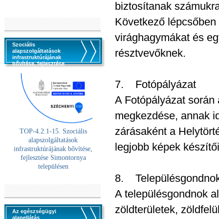
biztosítanak számukr
Következő lépcsőben a
virághagymákat és eg
Szociális
résztvevőknek.
alapszolgáltatások
infrastruktúrájának
bővítése, fejlesztése
7. Fotópályázat
A Fotópályázat során 
megkezdése, annak ide
zárásaként a Helytörté
TOP-4.2.1-15. Szociális
alaps
zolgáltatások
legjobb képek készítői
infrastruktúrájának bővítése,
fejlesztése Simontornya
településen
8. Településgondno
A településgondnok al
zöldterületek, zöldfelü
Az egészségügyi
alapellátás