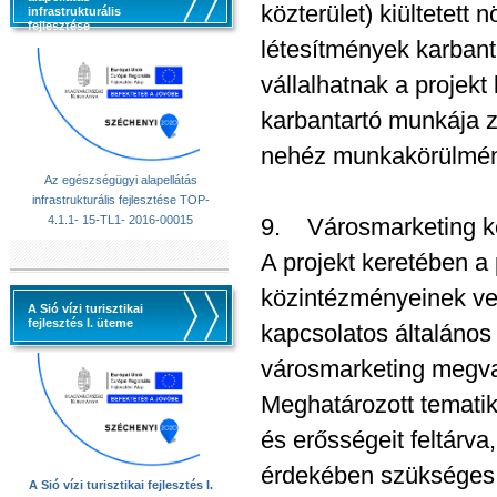
közterület) kiültetett
infrastrukturális
fejlesztése
létesítmények karbant
vállalhatnak a projekt
karbantartó munkája 
nehéz munkakörülmén
Az egészségügyi alapellátás
infrastrukturális fejlesztése TOP-
4.1.1- 15-TL1- 2016-00015
9. Városmarketing k
A projekt keretében a 
közintézményeinek vez
A Sió vízi turisztikai
fejlesztés I. üteme
kapcsolatos általános
városmarketing megva
Meghatározott tematik
és erősségeit feltárv
érdekében szükséges l
A Sió vízi turisztikai fejlesztés I.