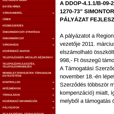
KULTURÁLIS HÍREK
A DDOP-4.1.1/B-09
EGYÉB HÍREK
1270-73” SIMONTO
VÁROSUNKRÓL
PÁLYÁZAT FEJLESZ
CÍMER
KÖZBESZERZÉS
ÖNKORMÁNYZATI STRATÉGIA
A pályázatot a Region
ÖNKORMÁNYZAT
vezetője 2011. márciu
VÁROSHÁZA
elszámolható összköl
KÖZÉRDEKŰ ADATOK
TELEPÜLÉSKÉPI ARCULATI KÉZIKÖNYV
998,- Ft összegű támog
TELEPÜLÉSFEJLESZTÉS,
TELEPÜLÉSRENDEZÉS
A Támogatási Szerződé
RENDELET-TERVEZETEK TÁRSADALMI
november 18.-én lépet
EGYEZTETÉSE
KONTROLLOK
Szerződés többször mó
INTÉZMÉNYEK
kompenzáció) miatt, íg
TÁRSULÁSOK
melyből a támogatás 
KÖZÉRDEKŰ INFORMÁCIÓK
PÁLYÁZATOK
FEJLESZTÉSEK, TÁMOGATÁSOK