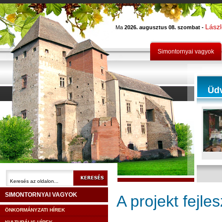
Lász
Ma
2026. augusztus 08. szombat -
Simontornyai vagyok
Üd
SIMONTORNYAI VAGYOK
A projekt fejle
ÖNKORMÁNYZATI HÍREK