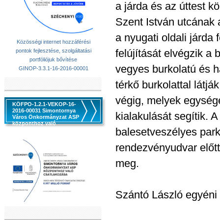
a járda és az úttest köz
Szent István utcának
a nyugati oldali járda
Közösségi internet hozzáférési
felújítását elvégzik a
pontok fejlesztése, szolgáltatási
portfóliójuk bővítése
vegyes burkolatú és h
GINOP-3.3.1-16-2016-00001
térkő burkolattal látjá
végig, melyek egység
KÖFPO-1.2.1-VEKOP-16-
2016-00031 Simontornya
kialakulását segítik. 
Város Önkormányzat ASP
központhoz való
balesetveszélyes parko
csatlakozása
rendezvényudvar előtt
meg.
Szántó László egyéni 