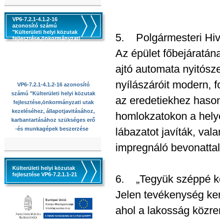
VP6-7.2.1-4.1.2-16
azonosító számú
"Külterületi helyi közutak
5. Polgármesteri Hiva
fejlesztése,önkormányzati
utak kezeléséhez,
Az épület főbejáratán
állapotjavitásához,
karbantartásához
szükséges erő -és
ajtó automata nyitósze
munkagépek beszerzése
nyílászáróit modern, f
VP6-7.2.1-4.1.2-16 azonosító
számú "Külterületi helyi közutak
az eredetiekhez hasonl
fejlesztése,önkormányzati utak
kezeléséhez, állapotjavitásához,
homlokzatokon a helyen
karbantartásához szükséges erő
-és munkagépek beszerzése
lábazatot javíták, val
impregnáló bevonattal 
Külterületi helyi közutak
fejlesztése VP6-7.2.1.1-21
6. „Tegyük széppé kö
Jelen tevékenység ke
ahol a lakosság közre