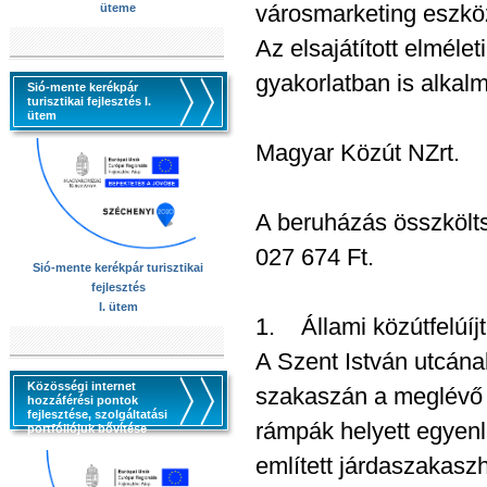
városmarketing eszkö
üteme
Az elsajátított elméle
gyakorlatban is alkal
Sió-mente kerékpár
turisztikai fejlesztés I.
ütem
Magyar Közút NZrt.
A beruházás összkölt
027 674 Ft.
Sió-mente kerékpár turisztikai
fejlesztés
I. ütem
1. Állami közútfelúíj
A Szent István utcána
Közösségi internet
szakaszán a meglévő j
hozzáférési pontok
fejlesztése, szolgáltatási
rámpák helyett egyenle
portfóliójuk bővítése
említett járdaszakaszh