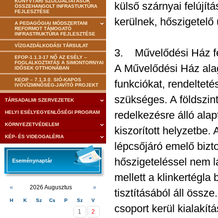
KÖNYVTÁRI SZOLGÁLTATÁSOK
külső szárnyai felújít
ÖSSZEHANGOLT INFRASTUKTÚRA
FEJLESZTÉSE
kerülnek, hőszigetelő
A PEDAGÓGIAI MÓDSZERTANI
REFORMOT TÁMOGATÓ
INFRASTRUKTÚRA FEJLESZTÉSE
VÍZGAZDÁLKODÁSI TÁRSULAT
3. Művelődési Ház fe
EFOP-1.1.3-17 NŐ AZ ESÉLY –
FOGLALKOZTATÁS A SIMONTORNYAI
A Művelődési Ház alag
IDŐSEK OTTHONÁBAN
KEOP – 7.1.3.0. SIÓ-KAPOS
funkciókat, rendelteté
IVÓVÍZMINŐSÉG-JAVÍTÓ PROJEKT
szükséges. A földszint
TÁRSADALMI SZERVEZETEK
redelkezésre álló alapt
HELYI ESÉLYEGYENLŐSÉGI PROGRAM
KÖRNYEZETVÉDELEM
kiszorított helyzetbe.
KÉP- ÉS VIDEOGALÉRIA
lépcsőjáró emelő bizto
hőszigeteléssel nem lá
Eseménynaptár
mellett a klinkertégla 
«
2026 Augusztus
»
tisztításából áll össz
H
K
Sz
Cs
P
Sz
V
csoport kerül kialakít
1
2