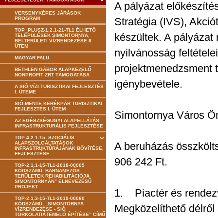
A pályázat előkészítés
VERSENYKÉPES JÁRÁSOK
PROGRAM
Stratégia (IVS), Akciót
TOP_PLUSZ-1.2.1-21-TL1 ÉLHETŐ
készültek. A pályázat
TELEPÜLÉSEK SIMONTORNYA,
BELTERÜLETI VÍZRENDEZÉSE II.
ÜTEM
nyilvánosság feltétele
MAGYAR FALU
projektmenedzsment te
BETHLEN GÁBOR ALAPKEZELŐ
NONPROFIT ZRT TÁMOGATÁSA
igénybevétele.
A SIÓ VÍZI TURISZTIKAI FEJLESZTÉS
I. ÜTEME
SIÓ-MENTE KERÉKPÁR TURISZTIKAI
FEJLESZTÉS I. ÜTEM
Simontornya Város Ö
AZ EGÉSZSÉGÜGYI ALAPELLÁTÁS
INFRASTRUKTURÁLIS FEJLESZTÉSE
TOP-4.2.1-15. SZOCIÁLIS
ALAPSZOLGÁLTATÁSOK
A beruházás összkölt
INFRASTRUKTÚRÁJÁNAK BŐVÍTÉSE,
FEJLESZTÉSE
906 242 Ft.
TOP-2.1.1-15-TL1-2018-00005
KÓDSZÁMÚ, BARNAMEZŐS
TERÜLETEK REHABILITÁCIÓJA
SIMONTORNYÁN” ELNEVEZÉSŰ
PROJEKT
1. Piactér és rendez
TOP-2.1.3-15-TL1-2019-00060
KÓDSZÁMÚ, „SIMONTORNYA
Megközelíthető délről
VÍZRENDEZÉSE - SIÓ
TORKOLATIÁTEMELŐ ÉPÍTÉSE” CÍMŰ