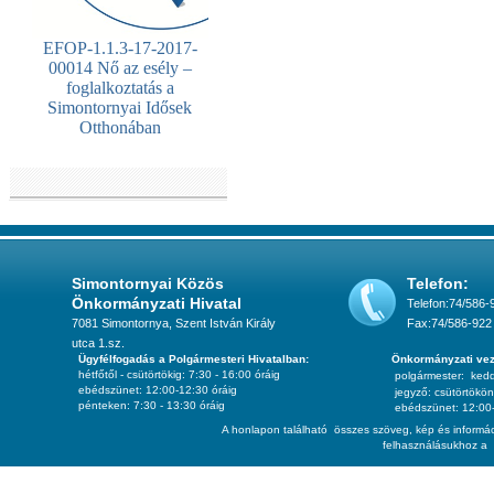
EFOP-1.1.3-17-2017-
00014 Nő az esély –
foglalkoztatás a
Simontornyai Idősek
Otthonában
Simontornyai Közös
Telefon:
Önkormányzati Hivatal
Telefon:74/586-
7081 Simontornya, Szent István Király
Fax:74/586-922
utca 1.sz.
Ügyfélfogadás a Polgármesteri Hivatalban:
Önkormányzati vez
hétfőtől - csütörtökig: 7:30 - 16:00 óráig
polgármester:
ked
ebédszünet: 12:00-12:30 óráig
jegyző:
csütörtökön
pénteken: 7:30 - 13:30 óráig
ebédszünet: 12:00-
A honlapon található összes szöveg, kép és informác
felhasználásukhoz a 