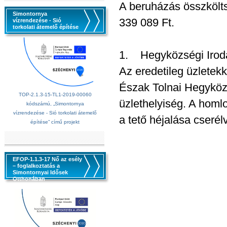
A beruházás összkölt
Simontornya
339 089 Ft.
vízrendezése - Sió
torkolati átemelő építése
1. Hegyközségi Iroda 
Az eredetileg üzletekk
Észak Tolnai Hegyközs
TOP-2.1.3-15-TL1-2019-00060
üzlethelyiség. A homlo
kódszámú, „Simontornya
vízrendezése - Sió torkolati átemelő
a tető héjalása cserél
építése” című projekt
EFOP-1.1.3-17 Nő az esély
– foglalkoztatás a
Simontornyai Idősek
Otthonában