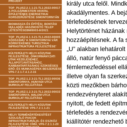
PROJEKT
király utca felől. Min
TOP_PLUSZ-2.1.1-21-TL1-2022-00017
akadálymentes. A bejár
A POLGÁRMESTERI HIVATAL
ÉPÜLETÉNEK ENERGETIKAI
KORSZERŰSÍTÉSE SIMONTORNYÁN
térlefedésének tervezé
BIOMASSZA ÉS ÉPÍTÉSI, BONTÁSI
HULLADÉK HASZNOSÍTÓ TELEP
Helytörténet házának 
LÉTESÍTÉSEBM/8003-8/2021
TOP_PLUSZ-6.1.3-21-TL1-2022-00005
hozzáépítésnek. A fa s
KÓDSZÁMÚ 'A SIMONTORNYAI VÁR
KÖRNYÉKÉNEK TURISZTIKAI
INFRASTRUKTÚRA FEJLESZTÉSE'
„U” alakban lehatárolt 
KÜLTERÜLETI HELYI KÖZUTAK
álló, natúr fenyő pácc
FEJLESZTÉSE, ÖNKORMÁNYZATI
UTAK KEZELÉSÉHEZ,
ÁLLAPOTJAVÍTÁSÁHOZ,
fémlemezfedéssel ellát
KARBANTARTÁSÁHOZ SZÜKSÉGES
ERŐ- ÉS MUNKAGÉPEK BESZERZÉSE
VP6-7.2.1-7.4.1.2-16
illetve olyan fa szerke
TOP_PLUSZ-1.2.3-21-TL1-2022-00036
SIMONTORNYA, HUNYADI UTCA
közti mezőkben bárhov
BURKOLAT FELÚJÍTÁSA
TOP_PLUSZ-1.2.3-21-TL1-2022-00033
rendezvényteret alakít
SIMONTORNYA, MALOM UTCA
BURKOLAT FELÚJÍTÁSA
nyitott, de fedett épí
KÜLTERÜLETI HELYI KÖZUTAK
FEJLESZTÉSE VP6-7.2.1.1-21
térlefedés a rendezvén
HELYI TERMÉKÉRTÉKESÍTÉST
SZOLGÁLÓ PIACOK
kiállítótér rendezhető 
INFRASTRUKTURÁLIS- ÉS ESZKÖZ
FEJLESZTÉSE CÍMŰ, VP6-7.2.1.1-20