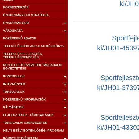
ki/JH
KÖZBESZERZÉS
ÖNKORMÁNYZATI STRATÉGIA
ÖNKORMÁNYZAT
VÁROSHÁZA
Sportfej
KÖZÉRDEKŰ ADATOK
ki/JH01-453
TELEPÜLÉSKÉPI ARCULATI KÉZIKÖNYV
TELEPÜLÉSFEJLESZTÉS,
TELEPÜLÉSRENDEZÉS
RENDELET-TERVEZETEK TÁRSADALMI
EGYEZTETÉSE
Sportfejles
KONTROLLOK
INTÉZMÉNYEK
ki/JH01-373
TÁRSULÁSOK
KÖZÉRDEKŰ INFORMÁCIÓK
PÁLYÁZATOK
FEJLESZTÉSEK, TÁMOGATÁSOK
Sportfejles
TÁRSADALMI SZERVEZETEK
ki/JH01-433
HELYI ESÉLYEGYENLŐSÉGI PROGRAM
KÖRNYEZETVÉDELEM