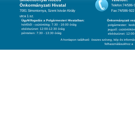
Önkormányzati Hivatal
Telefon:74/586-
7081 Simontornya, Szent István Király
Fax:74/586-922
utca 1.sz.
Ügyfélfogadás a Polgármesteri Hivatalban:
Önkormányzati vez
hétfőtől - csütörtökig: 7:30 - 16:00 óráig
polgármester:
ked
ebédszünet: 12:00-12:30 óráig
jegyző:
csütörtökön
pénteken: 7:30 - 13:30 óráig
ebédszünet: 12:00-
A honlapon található összes szöveg, kép és informác
felhasználásukhoz a 