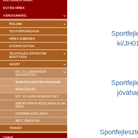
KULTURÁLIS HÍREK
EGYÉB HÍREK
VÁROSUNKRÓL
RÓLUNK
TESTVÉRVÁROSOK
Sportfej
HÍRES EMBEREK
ki/JH0
KITÜNTETETTEK
TELEPÜLÉSI ÉRTÉKTÁR
BIZOTTSÁG
SPORT
STC '22 LABDARÚGÓ-
SZAKOSZTÁLY
Sportfej
SPORTFEJLESZTÉSI PROGRAM
MÉRKŐZÉSEK
jóváha
STC '22 LOVAS-SZAKOSZTÁLY
SIMONTORNYAI KÉZILABDA KLUB
(SIKK)
GYERMEK-KÉZILABDA
SBTC ÖREGFIÚK
TÉRKÉP
Sportfejles
CÍMER