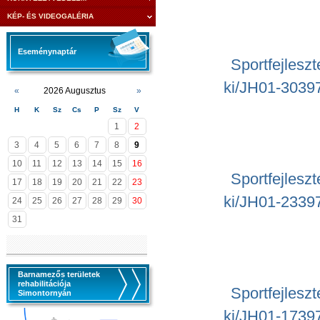
KÉP- ÉS VIDEOGALÉRIA
Eseménynaptár
Sportfejles
ki/JH01-3039
«
2026 Augusztus
»
H
K
Sz
Cs
P
Sz
V
1
2
3
4
5
6
7
8
9
10
11
12
13
14
15
16
Sportfejles
17
18
19
20
21
22
23
ki/JH01-2339
24
25
26
27
28
29
30
31
Barnamezős területek
rehabilitációja
Sportfejles
Simontornyán
ki/JH01-1739