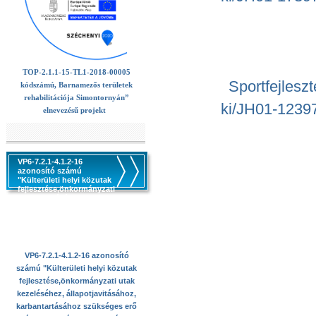
TOP-2.1.1-15-TL1-2018-00005
Sportfejles
kódszámú, Barnamezős területek
rehabilitációja Simontornyán”
ki/JH01-1239
elnevezésű projekt
VP6-7.2.1-4.1.2-16
azonosító számú
"Külterületi helyi közutak
fejlesztése,önkormányzati
utak kezeléséhez,
állapotjavitásához,
karbantartásához
szükséges erő -és
munkagépek beszerzése
VP6-7.2.1-4.1.2-16 azonosító
számú "Külterületi helyi közutak
fejlesztése,önkormányzati utak
kezeléséhez, állapotjavitásához,
karbantartásához szükséges erő