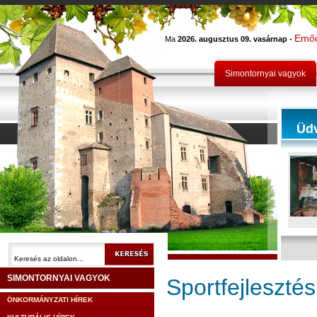
Emő
Ma
2026. augusztus 09. vasárnap -
Simontornyai vagyok
Üd
SIMONTORNYAI VAGYOK
Sportfejleszté
ÖNKORMÁNYZATI HÍREK