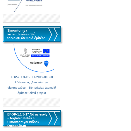
Simontornya
vízrendezése - Sió
torkolati átemelő építése
TOP-2.1.3-15-TL1-2019-00060
kódszámú, „Simontornya
vízrendezése - Sió torkolati átemelő
építése” című projekt
EFOP-1.1.3-17 Nő az esély
– foglalkoztatás a
Simontornyai Idősek
Otthonában