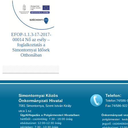
EFOP-1.1.3-17-2017-
00014 Nő az esély –
foglalkoztatás a
Simontornyai Idősek
Otthonában
Simontornyai Közös
Telefon:
Önkormányzati Hivatal
Telefon:74/586-
7081 Simontornya, Szent István Király
Fax:74/586-922
utca 1.sz.
Ügyfélfogadás a Polgármesteri Hivatalban:
Önkormányzati vez
hétfőtől - csütörtökig: 7:30 - 16:00 óráig
polgármester:
ked
ebédszünet: 12:00-12:30 óráig
jegyző:
csütörtökön
pénteken: 7:30 - 13:30 óráig
ebédszünet: 12:00-