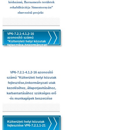
kódszámú, Barnamezős területek
rehabilitációja Simontornyán”
elnevezésű projekt
VP6-7.2.1-4.1.2-16
azonosító számú
"Külterületi helyi közutak
fejlesztése,önkormányzati
utak kezeléséhez,
állapotjavitásához,
karbantartásához
szükséges erő -és
munkagépek beszerzése
VP6-7.2.1-4.1.2-16 azonosító
számú "Külterületi helyi közutak
fejlesztése,önkormányzati utak
kezeléséhez, állapotjavitásához,
karbantartásához szükséges erő
-és munkagépek beszerzése
Külterületi helyi közutak
fejlesztése VP6-7.2.1.1-21