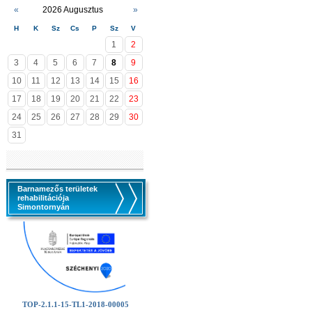
«
2026 Augusztus
»
H
K
Sz
Cs
P
Sz
V
1
2
3
4
5
6
7
8
9
10
11
12
13
14
15
16
17
18
19
20
21
22
23
24
25
26
27
28
29
30
31
Barnamezős területek
rehabilitációja
Simontornyán
TOP-2.1.1-15-TL1-2018-00005