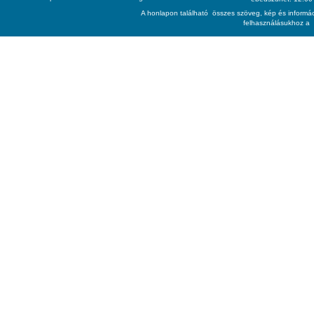
A honlapon található összes szöveg, kép és informác
felhasználásukhoz a 