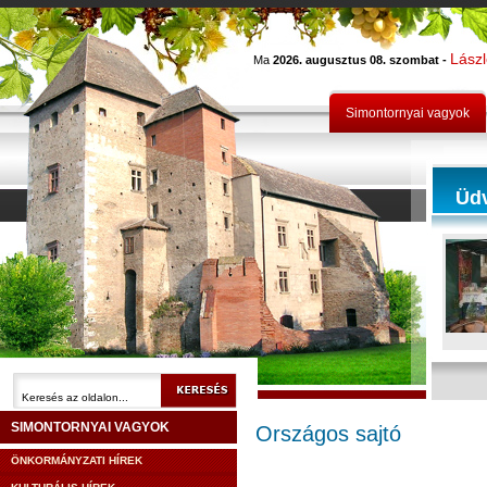
Lász
Ma
2026. augusztus 08. szombat -
Simontornyai vagyok
Üd
SIMONTORNYAI VAGYOK
Országos sajtó
ÖNKORMÁNYZATI HÍREK