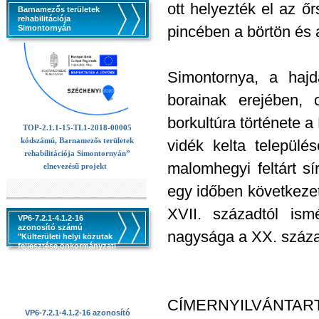
ott helyezték el az ő
Barnamezős területek
rehabilitációja
pincében a börtön és a
Simontornyán
Simontornya, a hajd
borainak erejében, 
borkultúra története 
TOP-2.1.1-15-TL1-2018-00005
kódszámú, Barnamezős területek
vidék kelta települé
rehabilitációja Simontornyán”
malomhegyi feltárt sí
elnevezésű projekt
egy időben következet
XVII. századtól ismé
VP6-7.2.1-4.1.2-16
azonosító számú
nagysága a XX. század
"Külterületi helyi közutak
fejlesztése,önkormányzati
utak kezeléséhez,
állapotjavitásához,
karbantartásához
szükséges erő -és
munkagépek beszerzése
CÍMERNYILVÁNTART
VP6-7.2.1-4.1.2-16 azonosító