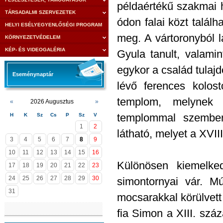
példaértékű szakmai h
TÁRSADALMI SZERVEZETEK
ódon falai közt talá
HELYI ESÉLYEGYENLŐSÉGI PROGRAM
meg. A vártoronyból lá
KÖRNYEZETVÉDELEM
KÉP- ÉS VIDEOGALÉRIA
Gyula tanult, valami
egykor a család tulaj
Eseménynaptár
lévő ferences kolost
templom, melynek k
«
2026 Augusztus
»
templommal szemben
H
K
Sz
Cs
P
Sz
V
1
2
látható, melyet a XVII
3
4
5
6
7
8
9
10
11
12
13
14
15
16
Különösen kiemelk
17
18
19
20
21
22
23
24
25
26
27
28
29
30
simontornyai vár. Mú
31
mocsarakkal körülvett
fia Simon a XIII. száz