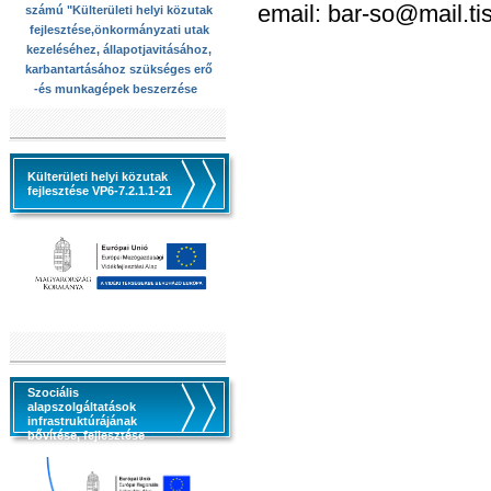
email: bar-so@mail.ti
számú "Külterületi helyi közutak
fejlesztése,önkormányzati utak
kezeléséhez, állapotjavitásához,
karbantartásához szükséges erő
-és munkagépek beszerzése
Külterületi helyi közutak
fejlesztése VP6-7.2.1.1-21
Szociális
alapszolgáltatások
infrastruktúrájának
bővítése, fejlesztése