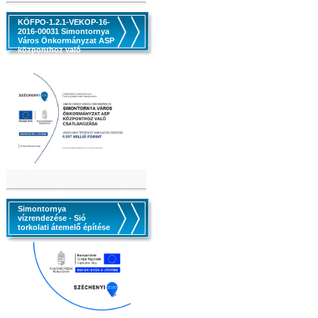
KÖFPO-1.2.1-VEKOP-16-
2016-00031 Simontornya
Város Önkormányzat ASP
központhoz való
csatlakozása
Simontornya
vízrendezése - Sió
torkolati átemelő építése