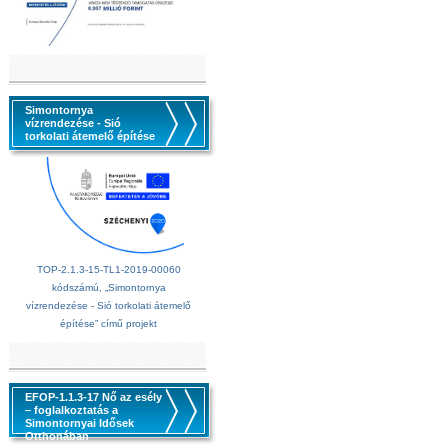
Simontornya
vízrendezése - Sió
torkolati átemelő építése
TOP-2.1.3-15-TL1-2019-00060
kódszámú, „Simontornya
vízrendezése - Sió torkolati átemelő
építése” című projekt
EFOP-1.1.3-17 Nő az esély
– foglalkoztatás a
Simontornyai Idősek
Otthonában