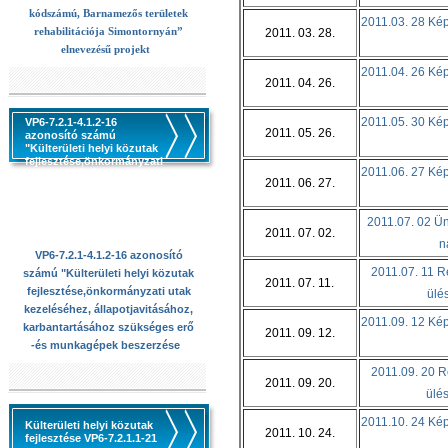
kódszámú, Barnamezős területek
2011.03. 28 Képv
rehabilitációja Simontornyán”
2011. 03. 28.
elnevezésű projekt
2011.04. 26 Képv
2011. 04. 26.
2011.05. 30 Képv
VP6-7.2.1-4.1.2-16
2011. 05. 26.
azonosító számú
"Külterületi helyi közutak
fejlesztése,önkormányzati
2011.06. 27 Képv
utak kezeléséhez,
2011. 06. 27.
állapotjavitásához,
karbantartásához
szükséges erő -és
2011.07. 02 Ün
munkagépek beszerzése
2011. 07. 02.
n
VP6-7.2.1-4.1.2-16 azonosító
2011.07. 11 Re
számú "Külterületi helyi közutak
2011. 07. 11.
fejlesztése,önkormányzati utak
ülé
kezeléséhez, állapotjavitásához,
2011.09. 12 Képv
karbantartásához szükséges erő
2011. 09. 12.
-és munkagépek beszerzése
2011.09. 20 Re
2011. 09. 20.
ülés
2011.10. 24 Képv
Külterületi helyi közutak
2011. 10. 24.
fejlesztése VP6-7.2.1.1-21