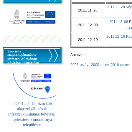
2011.11. 28 Képv
2011. 11. 28.
2011.12. 08 Re
2011. 12. 08.
ülés
2011.12. 19 Képv
2011. 12. 19.
Szociális
Archívum:
alapszolgáltatások
infrastruktúrájának
bővítése, fejlesztése
2008-as év
2009-es év
2010-es év
TOP-4.2.1-15. Szociális
alaps
zolgáltatások
infrastruktúrájának bővítése,
fejlesztése Simontornya
településen