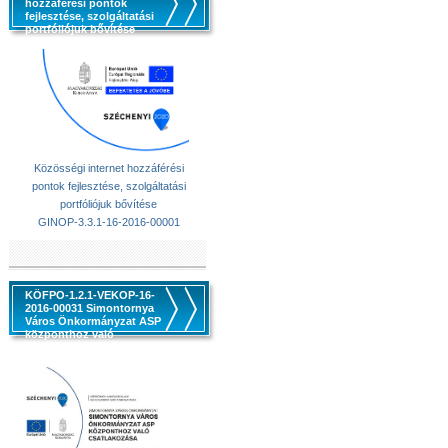
hozzáférési pontok
fejlesztése, szolgáltatási
portfóliójuk bővítése
Közösségi internet hozzáférési
pontok fejlesztése, szolgáltatási
portfóliójuk bővítése
GINOP-3.3.1-16-2016-00001
KÖFPO-1.2.1-VEKOP-16-
2016-00031 Simontornya
Város Önkormányzat ASP
központhoz való
csatlakozása