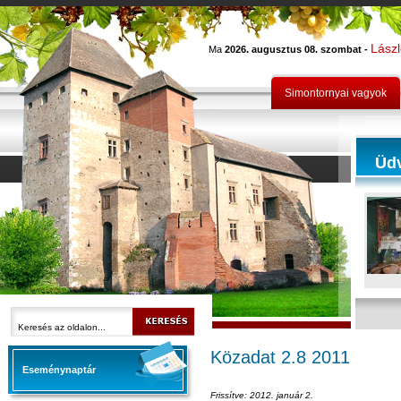
Lász
Ma
2026. augusztus 08. szombat -
Simontornyai vagyok
Üd
Közadat 2.8 2011
Eseménynaptár
Frissítve: 2012. január 2.