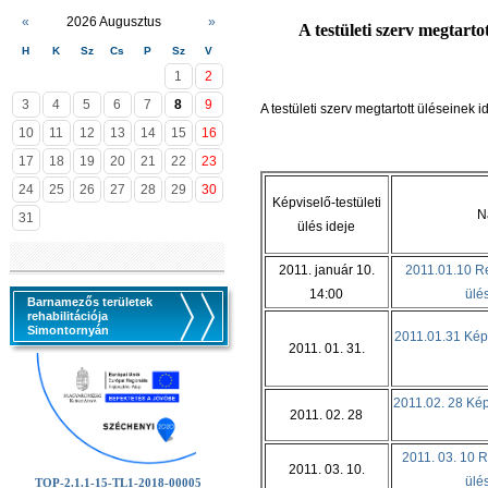
«
2026 Augusztus
»
A testületi szerv megtart
H
K
Sz
Cs
P
Sz
V
1
2
3
4
5
6
7
8
9
A testületi szerv megtartott üléseinek i
10
11
12
13
14
15
16
17
18
19
20
21
22
23
24
25
26
27
28
29
30
Képviselő-testületi
N
31
ülés ideje
2011. január 10.
2011.01.10 Re
14:00
ülé
Barnamezős területek
rehabilitációja
Simontornyán
2011.01.31 Képv
2011. 01. 31.
2011.02. 28 Képv
2011. 02. 28
2011. 03. 10 R
2011. 03. 10.
ülé
TOP-2.1.1-15-TL1-2018-00005