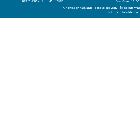
pénteken: 7:30 - 13:30 óráig
ebédszünet: 12:00-
A honlapon található összes szöveg, kép és informác
felhasználásukhoz a 