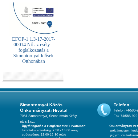
EFOP-1.1.3-17-2017-
00014 Nő az esély –
foglalkoztatás a
Simontornyai Idősek
Otthonában
Simontornyai Közös
Telefon:
Önkormányzati Hivatal
Telefon:74/586-
7081 Simontornya, Szent István Király
Fax:74/586-922
utca 1.sz.
Ügyfélfogadás a Polgármesteri Hivatalban:
Önkormányzati vez
hétfőtől - csütörtökig: 7:30 - 16:00 óráig
polgármester:
ked
ebédszünet: 12:00-12:30 óráig
jegyző:
csütörtökön