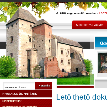
Lász
Ma
2026. augusztus 08. szombat -
Simontornyai vagyok
Üd
HIVATALOS ÜGYINTÉZÉS
Letölthető do
HIRDETMÉNYEK