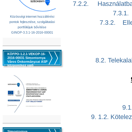
7.2.2. Használatbav
7.3.1. 
Közösségi internet hozzáférési
7.3.2. Elle
pontok fejlesztése, szolgáltatási
portfóliójuk bővítése
GINOP-3.3.1-16-2016-00001
KÖFPO-1.2.1-VEKOP-16-
2016-00031 Simontornya
8.2. Telekal
Város Önkormányzat ASP
központhoz való
csatlakozása
9.1
9. 1.2. Kötele
Simontornya