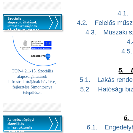
4.1.
Szociális
4.2. Felelős műsza
alapszolgáltatások
infrastruktúrájának
bővítése, fejlesztése
4.3. Műszaki sz
4.
4.5
5. L
TOP-4.2.1-15. Szociális
alaps
zolgáltatások
5.1. Lakás rendelt
infrastruktúrájának bővítése,
fejlesztése Simontornya
5.2. Hatósági biz
településen
6.
Az egészségügyi
alapellátás
6.1. Engedélyhe
infrastrukturális
fejlesztése