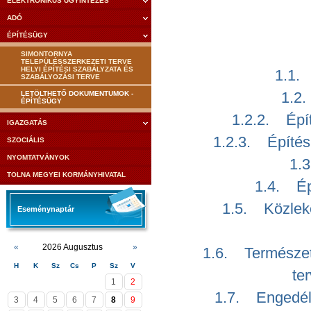
ELEKTRONIKUS ÜGYINTÉZÉS
ADÓ
ÉPÍTÉSÜGY
SIMONTORNYA
TELEPÜLÉSSZERKEZETI TERVE
HELYI ÉPÍTÉSI SZABÁLYZATA ÉS
1.1.
SZABÁLYOZÁSI TERVE
1.2.
LETÖLTHETŐ DOKUMENTUMOK -
ÉPÍTÉSÜGY
1.2.2. Épít
IGAZGATÁS
1.2.3. Építésü
SZOCIÁLIS
NYOMTATVÁNYOK
1.3
TOLNA MEGYEI KORMÁNYHIVATAL
1.4. Épí
1.5. Közlek
Eseménynaptár
«
2026 Augusztus
»
1.6. Természet
H
K
Sz
Cs
P
Sz
V
te
1
2
1.7. Engedély
3
4
5
6
7
8
9