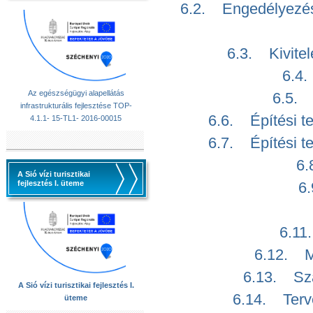
6.2. Engedélyezési
6.3. Kivitel
6.4.
Az egészségügyi alapellátás
6.5. 
infrastrukturális fejlesztése TOP-
6.6. Építési t
4.1.1- 15-TL1- 2016-00015
6.7. Építési t
6.
A Sió vízi turisztikai
fejlesztés I. üteme
6.
6.11
6.12. M
6.13. Szab
A Sió vízi turisztikai fejlesztés I.
6.14. Terve
üteme