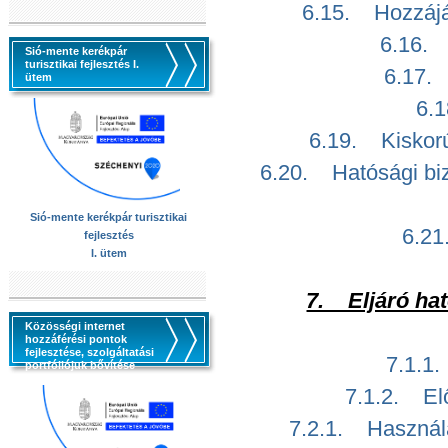
6.15. Hozzájár
6.16. 
Sió-mente kerékpár
turisztikai fejlesztés I.
6.17. 
ütem
6.1
6.19. Kiskorú
6.20. Hatósági biz
Sió-mente kerékpár turisztikai
6.21
fejlesztés
I. ütem
7. Eljáró hat
Közösségi internet
hozzáférési pontok
fejlesztése, szolgáltatási
7.1.1.
portfóliójuk bővítése
7.1.2. Elő
7.2.1. Használat