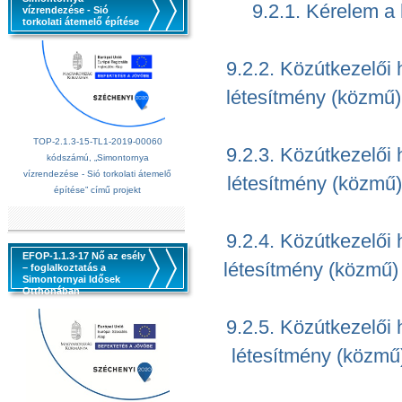
9.2.1. Kérelem a
vízrendezése - Sió
torkolati átemelő építése
9.2.2. Közútkezelői 
létesítmény (közmű) 
TOP-2.1.3-15-TL1-2019-00060
9.2.3. Közútkezelői 
kódszámú, „Simontornya
vízrendezése - Sió torkolati átemelő
létesítmény (közmű)
építése” című projekt
9.2.4. Közútkezelői 
EFOP-1.1.3-17 Nő az esély
létesítmény (közmű) 
– foglalkoztatás a
Simontornyai Idősek
Otthonában
9.2.5. Közútkezelői 
létesítmény (közmű)