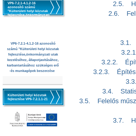
2.5. Hu
VP6-7.2.1-4.1.2-16
azonosító számú
"Külterületi helyi közutak
2.6. Fel
fejlesztése,önkormányzati
utak kezeléséhez,
állapotjavitásához,
karbantartásához
szükséges erő -és
munkagépek beszerzése
3.1.
VP6-7.2.1-4.1.2-16 azonosító
számú "Külterületi helyi közutak
3.2.
fejlesztése,önkormányzati utak
kezeléséhez, állapotjavitásához,
3.2.2. Épít
karbantartásához szükséges erő
3.2.3. Építésü
-és munkagépek beszerzése
3.3
3.4. Statis
Külterületi helyi közutak
fejlesztése VP6-7.2.1.1-21
3.5. Felelős műsza
3.7. Hu