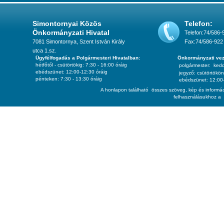
Simontornyai Közös
Telefon:
Önkormányzati Hivatal
Telefon:74/586-
7081 Simontornya, Szent István Király
Fax:74/586-922
utca 1.sz.
Ügyfélfogadás a Polgármesteri Hivatalban:
Önkormányzati vez
hétfőtől - csütörtökig: 7:30 - 16:00 óráig
polgármester:
ked
ebédszünet: 12:00-12:30 óráig
jegyző:
csütörtökön
pénteken: 7:30 - 13:30 óráig
ebédszünet: 12:00-
A honlapon található összes szöveg, kép és informác
felhasználásukhoz a 