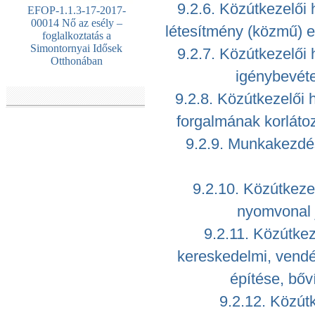
9.2.6. Közútkezelői 
EFOP-1.1.3-17-2017-
00014 Nő az esély –
létesítmény (közmű) el
foglalkoztatás a
Simontornyai Idősek
9.2.7. Közútkezelői
Otthonában
igénybevéte
9.2.8. Közútkezelői 
forgalmának korlátoz
9.2.9. Munkakezdés
9.2.10. Közútkezel
nyomvonal 
9.2.11. Közútkeze
kereskedelmi, vendé
építése, bőv
9.2.12. Közút