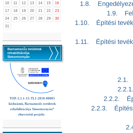
1.8. Engedélyezés
10
11
12
13
14
15
16
17
18
19
20
21
22
23
1.9. Fel
24
25
26
27
28
29
30
1.10. Építési tevé
31
1.11. Építési tevé
Barnamezős területek
rehabilitációja
Simontornyán
2.1.
2.2.1
2.2.2. Épí
TOP-2.1.1-15-TL1-2018-00005
kódszámú, Barnamezős területek
2.2.3. Építésü
rehabilitációja Simontornyán”
elnevezésű projekt
2.