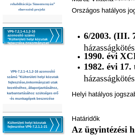
rehabilitációja Simontornyán”
Országos hatályos jo
elnevezésű projekt
VP6-7.2.1-4.1.2-16
6/2003. (III.
azonosító számú
"Külterületi helyi közutak
fejlesztése,önkormányzati
házasságkötési
utak kezeléséhez,
állapotjavitásához,
1990. évi XC
karbantartásához
szükséges erő -és
munkagépek beszerzése
1982. évi 17.
VP6-7.2.1-4.1.2-16 azonosító
házasságkötési
számú "Külterületi helyi közutak
fejlesztése,önkormányzati utak
kezeléséhez, állapotjavitásához,
Helyi hatályos jogsza
karbantartásához szükséges erő
-és munkagépek beszerzése
Határidők
Külterületi helyi közutak
Az ügyintézési 
fejlesztése VP6-7.2.1.1-21