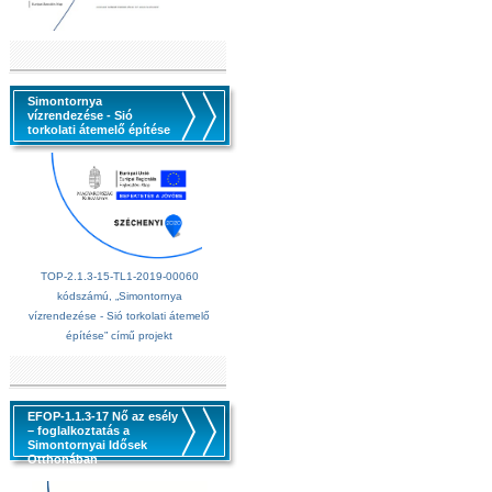
Simontornya
vízrendezése - Sió
torkolati átemelő építése
TOP-2.1.3-15-TL1-2019-00060
kódszámú, „Simontornya
vízrendezése - Sió torkolati átemelő
építése” című projekt
EFOP-1.1.3-17 Nő az esély
– foglalkoztatás a
Simontornyai Idősek
Otthonában