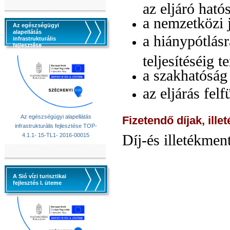
az eljáró ható
a nemzetközi 
Az egészségügyi
alapellátás
a hiánypótlásr
infrastrukturális
fejlesztése
teljesítéséig t
a szakhatóság
az eljárás fel
Az egészségügyi alapellátás
Fizetendő díjak, ille
infrastrukturális fejlesztése TOP-
Díj-és illetékmen
4.1.1- 15-TL1- 2016-00015
A Sió vízi turisztikai
fejlesztés I. üteme