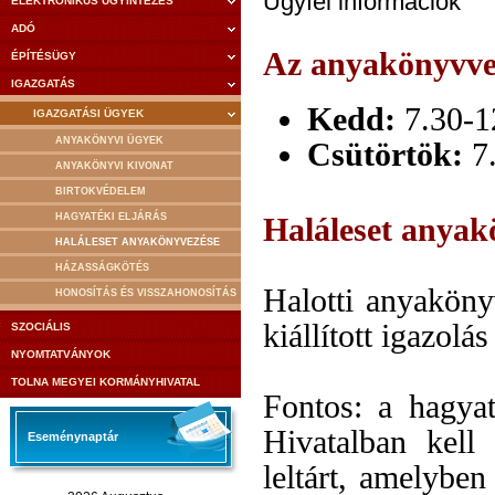
Ügyfél információk
ELEKTRONIKUS ÜGYINTÉZÉS
ADÓ
Az anyakönyvvez
ÉPÍTÉSÜGY
IGAZGATÁS
Kedd:
7.30-1
IGAZGATÁSI ÜGYEK
ANYAKÖNYVI ÜGYEK
Csütörtök:
7.
ANYAKÖNYVI KIVONAT
BIRTOKVÉDELEM
HAGYATÉKI ELJÁRÁS
Haláleset anyak
HALÁLESET ANYAKÖNYVEZÉSE
HÁZASSÁGKÖTÉS
Halotti anyaköny
HONOSÍTÁS ÉS VISSZAHONOSÍTÁS
kiállított igazolá
SZOCIÁLIS
NYOMTATVÁNYOK
TOLNA MEGYEI KORMÁNYHIVATAL
Fontos: a hagyat
Hivatalban kell 
Eseménynaptár
leltárt, amelybe