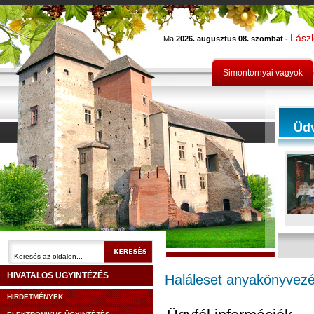
Lász
Ma
2026. augusztus 08. szombat -
Simontornyai vagyok
Üd
HIVATALOS ÜGYINTÉZÉS
Haláleset anyakönyvez
HIRDETMÉNYEK