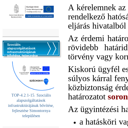
A kérelemnek az e
rendelkező hatós
eljárás hivatalbó
Az érdemi határ
rövidebb határi
Szociális
alapszolgáltatások
infrastruktúrájának
törvény vagy kor
bővítése, fejlesztése
Kiskorú ügyfél es
súlyos kárral fen
közbiztonság érd
határozatot
soron
TOP-4.2.1-15. Szociális
alaps
zolgáltatások
infrastruktúrájának bővítése,
Az ügyintézési h
fejlesztése Simontornya
településen
a hatásköri va