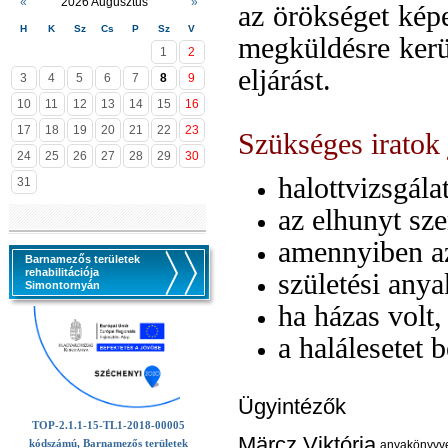
«
2026 Augusztus
»
az örökséget képe
H
K
Sz
Cs
P
Sz
V
megküldésre kerül
1
2
eljárást.
3
4
5
6
7
8
9
10
11
12
13
14
15
16
17
18
19
20
21
22
23
Szükséges iratok
24
25
26
27
28
29
30
halottvizsgála
31
az elhunyt sz
amennyiben az
Barnamezős területek
rehabilitációja
születési any
Simontornyán
ha házas volt
a halálesetet 
Ügyintézők
TOP-2.1.1-15-TL1-2018-00005
Märcz Viktória
kódszámú, Barnamezős területek
anyakönyvv