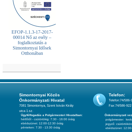
EFOP-1.1.3-17-2017-
00014 Nő az esély –
foglalkoztatás a
Simontornyai Idősek
Otthonában
Simontornyai Közös
Telefon:
Önkormányzati Hivatal
Telefon:74/586-
7081 Simontornya, Szent István Király
Fax:74/586-922
utca 1.sz.
Ügyfélfogadás a Polgármesteri Hivatalban:
Önkormányzati vez
hétfőtől - csütörtökig: 7:30 - 16:00 óráig
polgármester:
ked
ebédszünet: 12:00-12:30 óráig
jegyző:
csütörtökön
pénteken: 7:30 - 13:30 óráig
ebédszünet: 12:00-