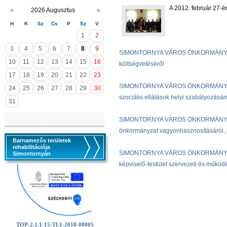
A 2012. február 27-én
«
2026 Augusztus
»
H
K
Sz
Cs
P
Sz
V
1
2
3
4
5
6
7
8
9
SIMONTORNYA VÁROS ÖNKORMÁNYZAT K
10
11
12
13
14
15
16
költségvetéséről
17
18
19
20
21
22
23
SIMONTORNYA VÁROS ÖNKORMÁNYZAT KÉ
24
25
26
27
28
29
30
szociális ellátások helyi szabályozásár
31
SIMONTORNYA VÁROS ÖNKORMÁNYZAT KÉ
önkormányzat vagyonhasznosításáról, h
Barnamezős területek
rehabilitációja
SIMONTORNYA VÁROS ÖNKORMÁNYZAT KÉ
Simontornyán
képviselő-testület szervezeti és működ
TOP-2.1.1-15-TL1-2018-00005