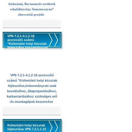
kódszámú, Barnamezős területek
rehabilitációja Simontornyán”
elnevezésű projekt
VP6-7.2.1-4.1.2-16
azonosító számú
"Külterületi helyi közutak
fejlesztése,önkormányzati
utak kezeléséhez,
állapotjavitásához,
karbantartásához
szükséges erő -és
munkagépek beszerzése
VP6-7.2.1-4.1.2-16 azonosító
számú "Külterületi helyi közutak
fejlesztése,önkormányzati utak
kezeléséhez, állapotjavitásához,
karbantartásához szükséges erő
-és munkagépek beszerzése
Külterületi helyi közutak
fejlesztése VP6-7.2.1.1-21