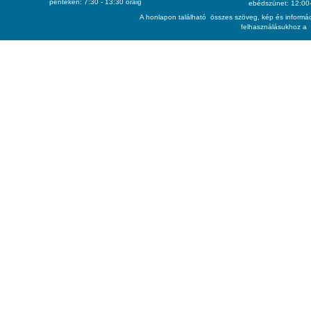
pénteken: 7:30 - 13:30 óráig
ebédszünet: 12:00-
A honlapon található összes szöveg, kép és informác
felhasználásukhoz a 