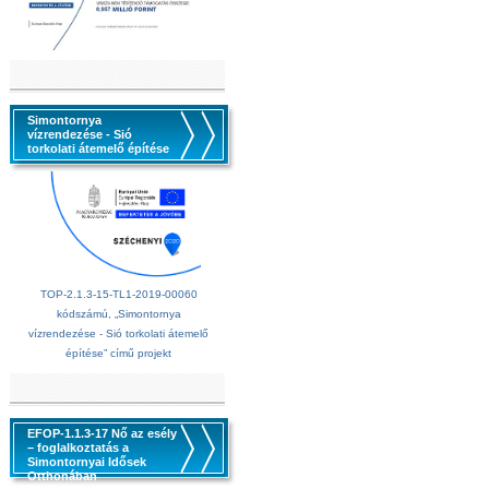
Simontornya
vízrendezése - Sió
torkolati átemelő építése
TOP-2.1.3-15-TL1-2019-00060
kódszámú, „Simontornya
vízrendezése - Sió torkolati átemelő
építése” című projekt
EFOP-1.1.3-17 Nő az esély
– foglalkoztatás a
Simontornyai Idősek
Otthonában