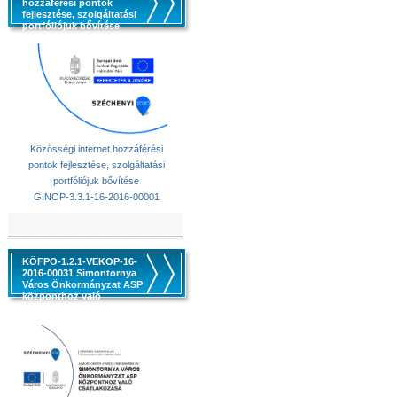
hozzáférési pontok
fejlesztése, szolgáltatási
portfóliójuk bővítése
Közösségi internet hozzáférési
pontok fejlesztése, szolgáltatási
portfóliójuk bővítése
GINOP-3.3.1-16-2016-00001
KÖFPO-1.2.1-VEKOP-16-
2016-00031 Simontornya
Város Önkormányzat ASP
központhoz való
csatlakozása