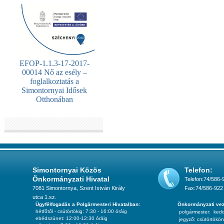
EFOP-1.1.3-17-2017-
00014 Nő az esély –
foglalkoztatás a
Simontornyai Idősek
Otthonában
Simontornyai Közös
Telefon:
Önkormányzati Hivatal
Telefon:74/586-
7081 Simontornya, Szent István Király
Fax:74/586-922
utca 1.sz.
Ügyfélfogadás a Polgármesteri Hivatalban:
Önkormányzati vez
hétfőtől - csütörtökig: 7:30 - 16:00 óráig
polgármester:
ked
ebédszünet: 12:00-12:30 óráig
jegyző:
csütörtökön