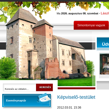
Lász
Ma
2026. augusztus 08. szombat -
Simontornyai vagyok
Üd
Képviselő-testület
Eseménynaptár
2012.03.01. 15:36