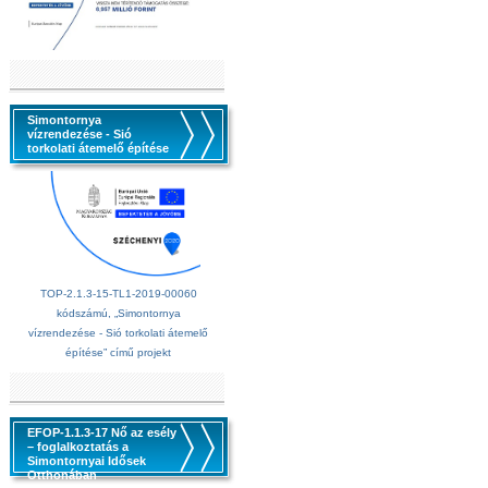
Simontornya
vízrendezése - Sió
torkolati átemelő építése
TOP-2.1.3-15-TL1-2019-00060
kódszámú, „Simontornya
vízrendezése - Sió torkolati átemelő
építése” című projekt
EFOP-1.1.3-17 Nő az esély
– foglalkoztatás a
Simontornyai Idősek
Otthonában