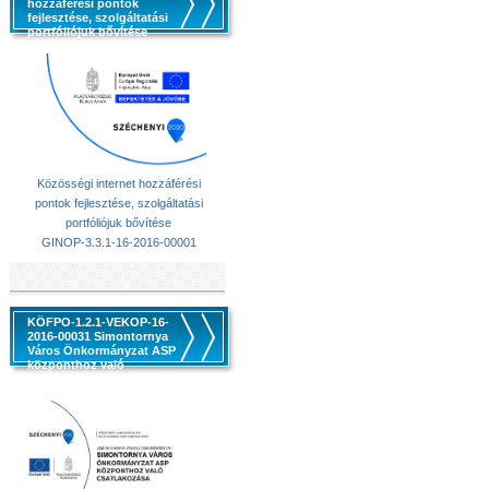
hozzáférési pontok
fejlesztése, szolgáltatási
portfóliójuk bővítése
Közösségi internet hozzáférési
pontok fejlesztése, szolgáltatási
portfóliójuk bővítése
GINOP-3.3.1-16-2016-00001
KÖFPO-1.2.1-VEKOP-16-
2016-00031 Simontornya
Város Önkormányzat ASP
központhoz való
csatlakozása