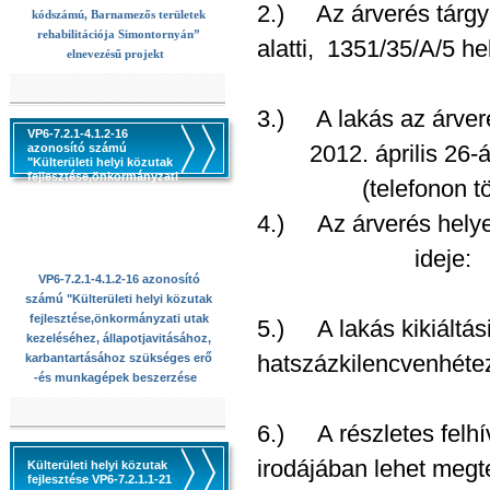
2.) Az árverés tárgya
kódszámú, Barnamezős területek
rehabilitációja Simontornyán”
alatti, 1351/35/A/5 he
elnevezésű projekt
3.) A lakás az árveré
VP6-7.2.1-4.1.2-16
2012. április 26-án 
azonosító számú
"Külterületi helyi közutak
fejlesztése,önkormányzati
(telefonon történ
utak kezeléséhez,
állapotjavitásához,
4.) Az árverés hely
karbantartásához
szükséges erő -és
munkagépek beszerzése
ideje: 2012. áp
VP6-7.2.1-4.1.2-16 azonosító
számú "Külterületi helyi közutak
fejlesztése,önkormányzati utak
5.) A lakás kikiáltási
kezeléséhez, állapotjavitásához,
hatszázkilencvenhéteze
karbantartásához szükséges erő
-és munkagépek beszerzése
6.) A részletes felhí
irodájában lehet megte
Külterületi helyi közutak
fejlesztése VP6-7.2.1.1-21