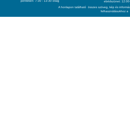
pénteken: 7:30 - 13:30 óráig
ebédszünet: 12:00-
A honlapon található összes szöveg, kép és informác
felhasználásukhoz a 