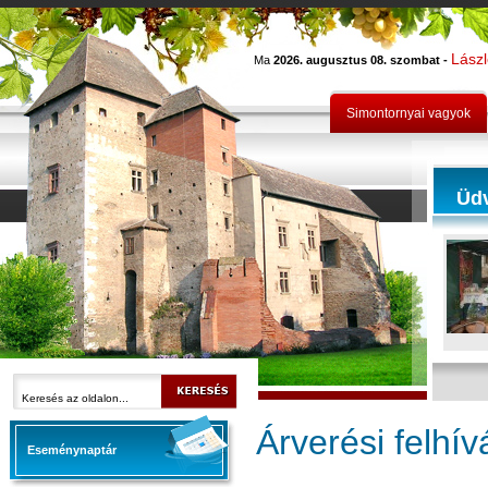
Lász
Ma
2026. augusztus 08. szombat -
Simontornyai vagyok
Üd
Árverési felhív
Eseménynaptár