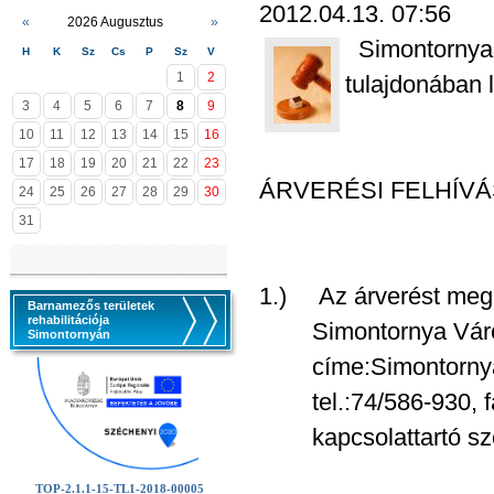
2012.04.13. 07:56
«
2026 Augusztus
»
Simontornya 
H
K
Sz
Cs
P
Sz
V
1
2
tulajdonában l
3
4
5
6
7
8
9
10
11
12
13
14
15
16
17
18
19
20
21
22
23
ÁRVERÉSI FELHÍVÁ
24
25
26
27
28
29
30
31
1.) Az árverést megh
Barnamezős területek
rehabilitációja
Simontornya Váro
Simontornyán
címe:Simontornya, S
tel.:74/586-930, fa
kapcsolattartó szem
TOP-2.1.1-15-TL1-2018-00005