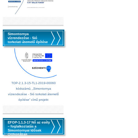
Simontornya
vízrendezése - Sió
torkolati átemelő építése
TOP-2.1.3-15-TL1-2019-00060
kódszámú, „Simontornya
vízrendezése - Sió torkolati átemelő
építése” című projekt
EFOP-1.1.3-17 Nő az esély
– foglalkoztatás a
Simontornyai Idősek
Otthonában