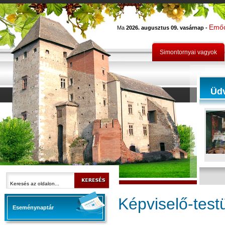
Emő
Ma
2026. augusztus 09. vasárnap -
Simontornyai vagyok
Üd
Képviselő-test
Eseménynaptár