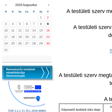
«
2026 Augusztus
»
A testületi szerv m
H
K
Sz
Cs
P
Sz
V
1
2
3
4
5
6
7
8
9
A testületi szer
10
11
12
13
14
15
16
d
17
18
19
20
21
22
23
24
25
26
27
28
29
30
31
Barnamezős területek
rehabilitációja
A testületi szerv megta
Simontornyán
t
A t
N
Képviselő-testületi ülés ideje
TOP-2.1.1-15-TL1-2018-00005