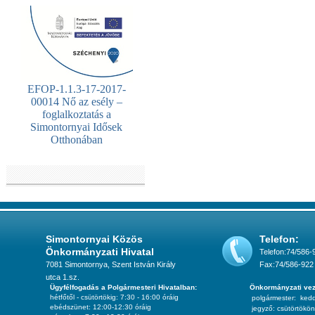
EFOP-1.1.3-17-2017-
00014 Nő az esély –
foglalkoztatás a
Simontornyai Idősek
Otthonában
Simontornyai Közös
Telefon:
Önkormányzati Hivatal
Telefon:74/586-
7081 Simontornya, Szent István Király
Fax:74/586-922
utca 1.sz.
Ügyfélfogadás a Polgármesteri Hivatalban:
Önkormányzati vez
hétfőtől - csütörtökig: 7:30 - 16:00 óráig
polgármester:
ked
ebédszünet: 12:00-12:30 óráig
jegyző:
csütörtökön