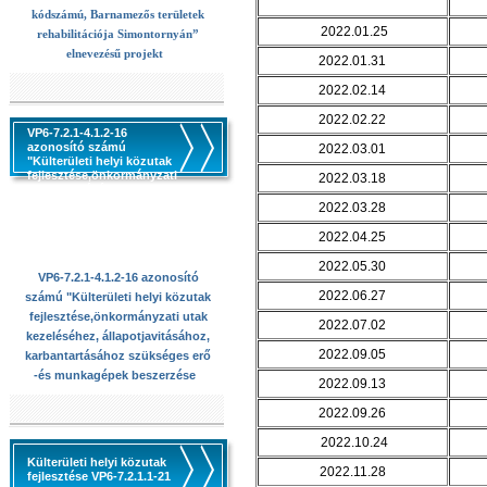
kódszámú, Barnamezős területek
2022.01.25
rehabilitációja Simontornyán”
elnevezésű projekt
2022.01.31
2022.02.14
2022.02.22
VP6-7.2.1-4.1.2-16
azonosító számú
2022.03.01
"Külterületi helyi közutak
fejlesztése,önkormányzati
2022.03.18
utak kezeléséhez,
állapotjavitásához,
2022.03.28
karbantartásához
szükséges erő -és
2022.04.25
munkagépek beszerzése
2022.05.30
VP6-7.2.1-4.1.2-16 azonosító
2022.06.27
számú "Külterületi helyi közutak
fejlesztése,önkormányzati utak
2022.07.02
kezeléséhez, állapotjavitásához,
2022.09.05
karbantartásához szükséges erő
-és munkagépek beszerzése
2022.09.13
2022.09.26
2022.10.24
Külterületi helyi közutak
2022.11.28
fejlesztése VP6-7.2.1.1-21