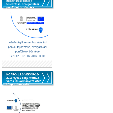
hozzáférési pontok
fejlesztése, szolgáltatási
portfóliójuk bővítése
Közösségi internet hozzáférési
pontok fejlesztése, szolgáltatási
portfóliójuk bővítése
GINOP-3.3.1-16-2016-00001
KÖFPO-1.2.1-VEKOP-16-
2016-00031 Simontornya
Város Önkormányzat ASP
központhoz való
csatlakozása