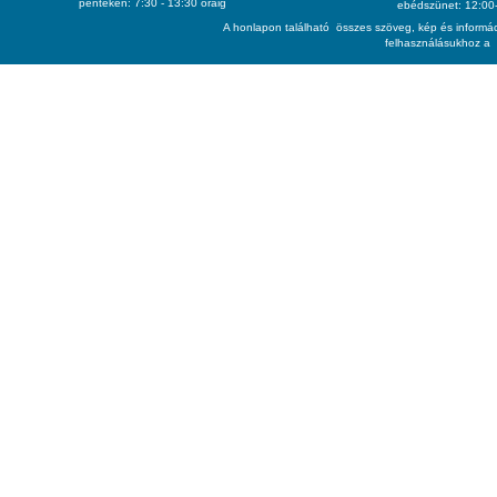
pénteken: 7:30 - 13:30 óráig
ebédszünet: 12:00-
A honlapon található összes szöveg, kép és informác
felhasználásukhoz a 