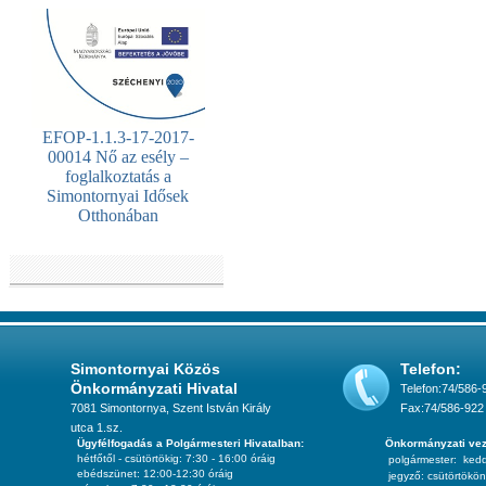
EFOP-1.1.3-17-2017-
00014 Nő az esély –
foglalkoztatás a
Simontornyai Idősek
Otthonában
Simontornyai Közös
Telefon:
Önkormányzati Hivatal
Telefon:74/586-
7081 Simontornya, Szent István Király
Fax:74/586-922
utca 1.sz.
Ügyfélfogadás a Polgármesteri Hivatalban:
Önkormányzati vez
hétfőtől - csütörtökig: 7:30 - 16:00 óráig
polgármester:
ked
ebédszünet: 12:00-12:30 óráig
jegyző:
csütörtökön