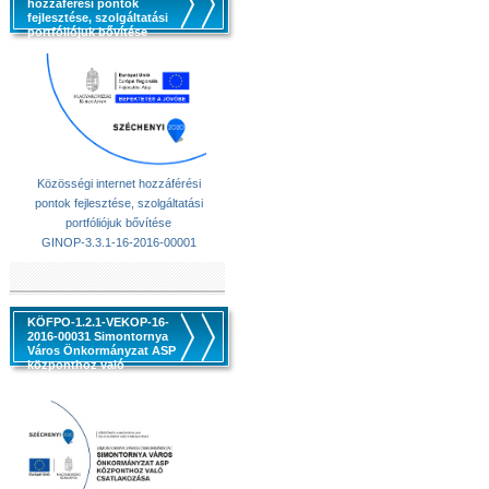
hozzáférési pontok
fejlesztése, szolgáltatási
portfóliójuk bővítése
Közösségi internet hozzáférési
pontok fejlesztése, szolgáltatási
portfóliójuk bővítése
GINOP-3.3.1-16-2016-00001
KÖFPO-1.2.1-VEKOP-16-
2016-00031 Simontornya
Város Önkormányzat ASP
központhoz való
csatlakozása