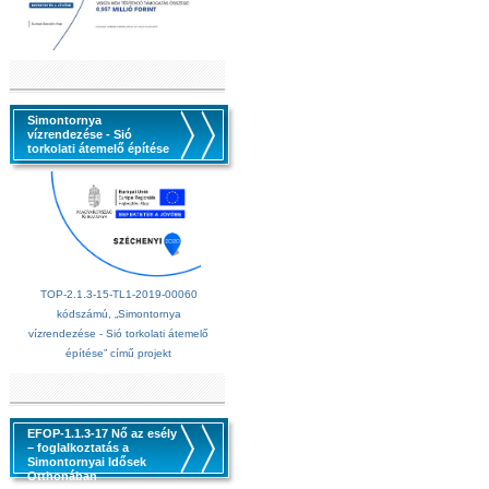
Simontornya
vízrendezése - Sió
torkolati átemelő építése
TOP-2.1.3-15-TL1-2019-00060
kódszámú, „Simontornya
vízrendezése - Sió torkolati átemelő
építése” című projekt
EFOP-1.1.3-17 Nő az esély
– foglalkoztatás a
Simontornyai Idősek
Otthonában