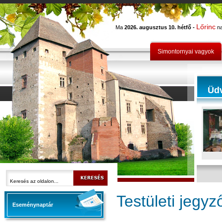
Lőrinc
Ma
2026. augusztus 10. hétfő -
na
Simontornyai vagyok
Üd
Testületi jegy
Eseménynaptár