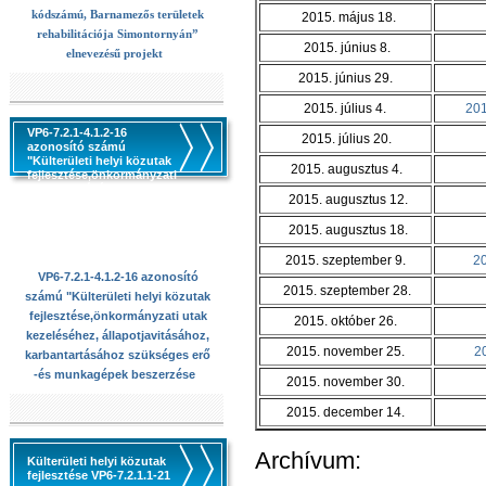
kódszámú, Barnamezős területek
2015. május 18.
rehabilitációja Simontornyán”
2015. június 8.
elnevezésű projekt
2015. június 29.
2015. július 4.
20
VP6-7.2.1-4.1.2-16
2015. július 20.
azonosító számú
"Külterületi helyi közutak
2015. augusztus 4.
fejlesztése,önkormányzati
utak kezeléséhez,
2015. augusztus 12.
állapotjavitásához,
karbantartásához
2015. augusztus 18.
szükséges erő -és
munkagépek beszerzése
2015. szeptember 9.
2
VP6-7.2.1-4.1.2-16 azonosító
2015. szeptember 28.
számú "Külterületi helyi közutak
fejlesztése,önkormányzati utak
2015. október 26.
kezeléséhez, állapotjavitásához,
2015. november 25.
2
karbantartásához szükséges erő
-és munkagépek beszerzése
2015. november 30.
2015. december 14.
Archívum:
Külterületi helyi közutak
fejlesztése VP6-7.2.1.1-21