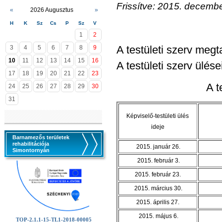
Frissítve: 2015. decembe
«
2026 Augusztus
»
H
K
Sz
Cs
P
Sz
V
1
2
A testületi szerv megt
3
4
5
6
7
8
9
10
11
12
13
14
15
16
A testületi szerv ülés
17
18
19
20
21
22
23
A t
24
25
26
27
28
29
30
31
Képviselő-testületi ülés
ideje
Barnamezős területek
rehabilitációja
2015. január 26.
Simontornyán
2015. február 3.
2015. február 23.
2015. március 30.
2015. április 27.
2015. május 6.
TOP-2.1.1-15-TL1-2018-00005