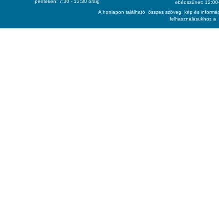
pénteken: 7:30 - 13:30 óráig
ebédszünet: 12:00-
A honlapon található összes szöveg, kép és informác
felhasználásukhoz a 