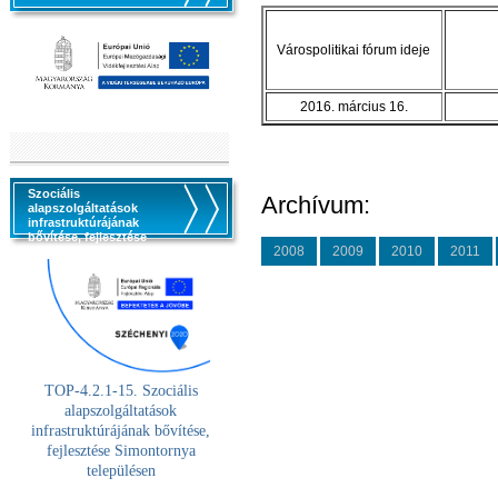
Várospolitikai fórum ideje
2016. március 16.
Szociális
Archívum:
alapszolgáltatások
infrastruktúrájának
bővítése, fejlesztése
2008
2009
2010
2011
TOP-4.2.1-15. Szociális
alaps
zolgáltatások
infrastruktúrájának bővítése,
fejlesztése Simontornya
településen