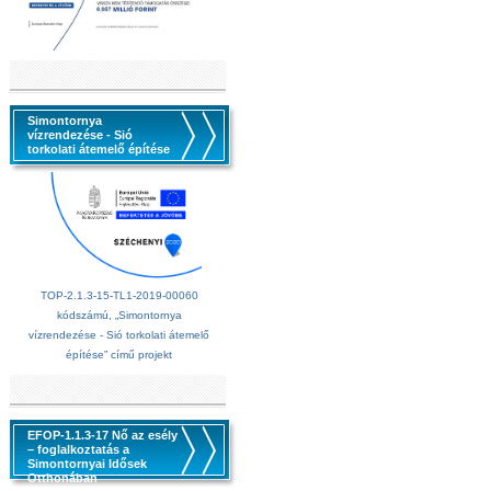
Simontornya
vízrendezése - Sió
torkolati átemelő építése
TOP-2.1.3-15-TL1-2019-00060
kódszámú, „Simontornya
vízrendezése - Sió torkolati átemelő
építése” című projekt
EFOP-1.1.3-17 Nő az esély
– foglalkoztatás a
Simontornyai Idősek
Otthonában