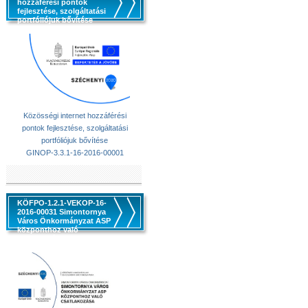
hozzáférési pontok
fejlesztése, szolgáltatási
portfóliójuk bővítése
Közösségi internet hozzáférési
pontok fejlesztése, szolgáltatási
portfóliójuk bővítése
GINOP-3.3.1-16-2016-00001
KÖFPO-1.2.1-VEKOP-16-
2016-00031 Simontornya
Város Önkormányzat ASP
központhoz való
csatlakozása