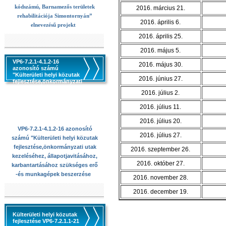
kódszámú, Barnamezős területek
2016. március 21.
rehabilitációja Simontornyán”
2016. április 6.
elnevezésű projekt
2016. április 25.
2016. május 5.
VP6-7.2.1-4.1.2-16
2016. május 30.
azonosító számú
"Külterületi helyi közutak
2016. június 27.
fejlesztése,önkormányzati
utak kezeléséhez,
2016. július 2.
állapotjavitásához,
karbantartásához
2016. július 11.
szükséges erő -és
munkagépek beszerzése
2016. július 20.
VP6-7.2.1-4.1.2-16 azonosító
2016. július 27.
számú "Külterületi helyi közutak
fejlesztése,önkormányzati utak
2016. szeptember 26.
kezeléséhez, állapotjavitásához,
2016. október 27.
karbantartásához szükséges erő
-és munkagépek beszerzése
2016. november 28.
2016. december 19.
Külterületi helyi közutak
fejlesztése VP6-7.2.1.1-21