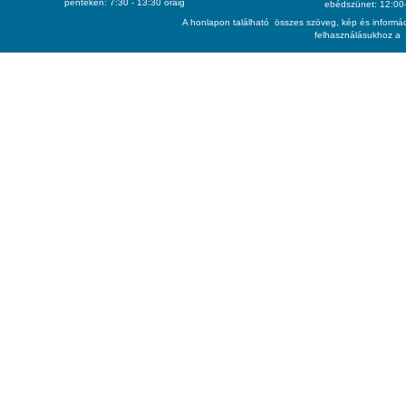
pénteken: 7:30 - 13:30 óráig
ebédszünet: 12:00-
A honlapon található összes szöveg, kép és informác
felhasználásukhoz a 