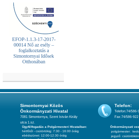
EFOP-1.1.3-17-2017-
00014 Nő az esély –
foglalkoztatás a
Simontornyai Idősek
Otthonában
Simontornyai Közös
Telefon:
Önkormányzati Hivatal
Telefon:74/586-
7081 Simontornya, Szent István Király
Fax:74/586-922
utca 1.sz.
Ügyfélfogadás a Polgármesteri Hivatalban:
Önkormányzati vez
hétfőtől - csütörtökig: 7:30 - 16:00 óráig
polgármester:
ked
ebédszünet: 12:00-12:30 óráig
jegyző:
csütörtökön