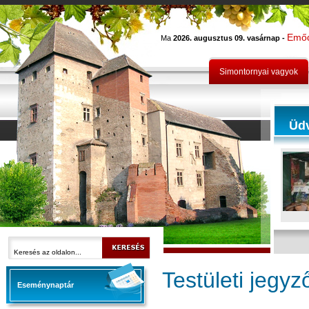
Emő
Ma
2026. augusztus 09. vasárnap -
Simontornyai vagyok
Üd
Testületi jegy
Eseménynaptár