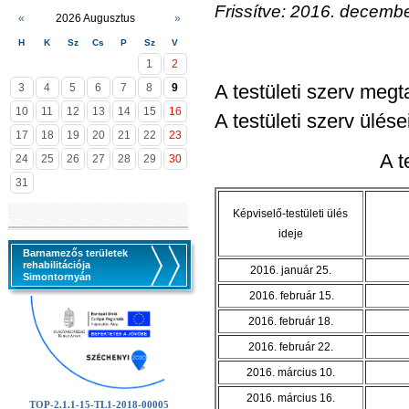
Frissítve: 2016. decembe
«
2026 Augusztus
»
H
K
Sz
Cs
P
Sz
V
1
2
A testületi szerv megt
3
4
5
6
7
8
9
10
11
12
13
14
15
16
A testületi szerv ülés
17
18
19
20
21
22
23
A t
24
25
26
27
28
29
30
31
Képviselő-testületi ülés
ideje
Barnamezős területek
rehabilitációja
2016. január 25.
Simontornyán
2016. február 15.
2016. február 18.
2016. február 22.
2016. március 10.
2016. március 16.
TOP-2.1.1-15-TL1-2018-00005