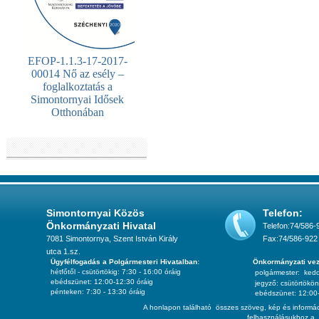
EFOP-1.1.3-17-2017-
00014 Nő az esély –
foglalkoztatás a
Simontornyai Idősek
Otthonában
Simontornyai Közös
Telefon:
Önkormányzati Hivatal
Telefon:74/586-
7081 Simontornya, Szent István Király
Fax:74/586-922
utca 1.sz.
Ügyfélfogadás a Polgármesteri Hivatalban:
Önkormányzati vez
hétfőtől - csütörtökig: 7:30 - 16:00 óráig
polgármester:
ked
ebédszünet: 12:00-12:30 óráig
jegyző:
csütörtökön
pénteken: 7:30 - 13:30 óráig
ebédszünet: 12:00-
A honlapon található összes szöveg, kép és informác
felhasználásukhoz a 