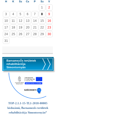
H
K
Sz
Cs
P
Sz
V
1
2
3
4
5
6
7
8
9
10
11
12
13
14
15
16
17
18
19
20
21
22
23
24
25
26
27
28
29
30
31
Barnamezős területek
rehabilitációja
Simontornyán
TOP-2.1.1-15-TL1-2018-00005
kódszámú, Barnamezős területek
rehabilitációja Simontornyán”