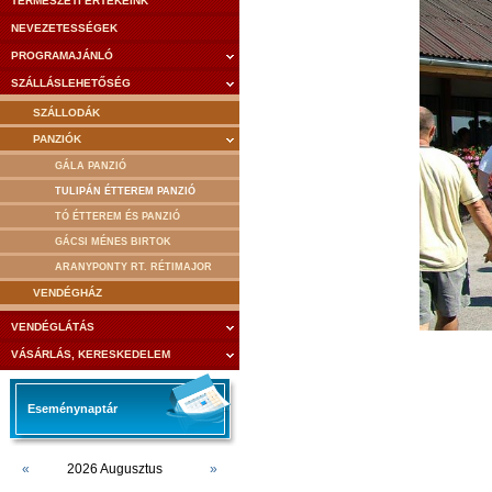
TERMÉSZETI ÉRTÉKEINK
NEVEZETESSÉGEK
PROGRAMAJÁNLÓ
SZÁLLÁSLEHETŐSÉG
SZÁLLODÁK
PANZIÓK
GÁLA PANZIÓ
TULIPÁN ÉTTEREM PANZIÓ
TÓ ÉTTEREM ÉS PANZIÓ
GÁCSI MÉNES BIRTOK
ARANYPONTY RT. RÉTIMAJOR
VENDÉGHÁZ
VENDÉGLÁTÁS
VÁSÁRLÁS, KERESKEDELEM
Eseménynaptár
«
2026 Augusztus
»