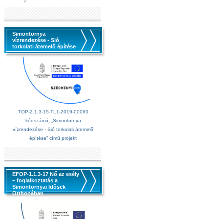
Simontornya
vízrendezése - Sió
torkolati átemelő építése
TOP-2.1.3-15-TL1-2019-00060
kódszámú, „Simontornya
vízrendezése - Sió torkolati átemelő
építése” című projekt
EFOP-1.1.3-17 Nő az esély
– foglalkoztatás a
Simontornyai Idősek
Otthonában