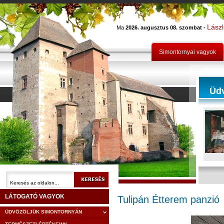
Lász
Ma
2026. augusztus 08. szombat -
Simontornyai vagyok
Üd
LÁTOGATÓ VAGYOK
Tulipán Étterem panzió
ÜDVÖZÖLJÜK SIMONTORNYÁN