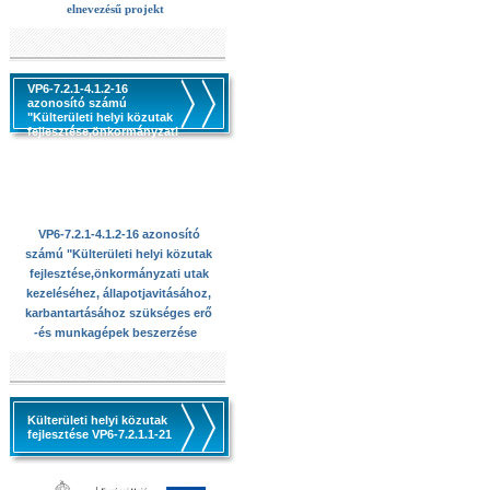
elnevezésű projekt
VP6-7.2.1-4.1.2-16
azonosító számú
"Külterületi helyi közutak
fejlesztése,önkormányzati
utak kezeléséhez,
állapotjavitásához,
karbantartásához
szükséges erő -és
munkagépek beszerzése
VP6-7.2.1-4.1.2-16 azonosító
számú "Külterületi helyi közutak
fejlesztése,önkormányzati utak
kezeléséhez, állapotjavitásához,
karbantartásához szükséges erő
-és munkagépek beszerzése
Külterületi helyi közutak
fejlesztése VP6-7.2.1.1-21