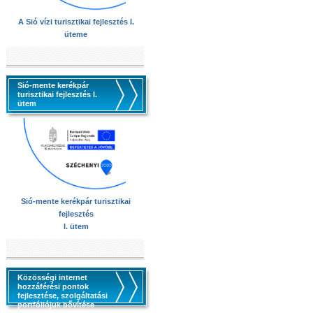
A Sió vízi turisztikai fejlesztés I.
üteme
Sió-mente kerékpár
turisztikai fejlesztés I.
ütem
Sió-mente kerékpár turisztikai
fejlesztés
I. ütem
Közösségi internet
hozzáférési pontok
fejlesztése, szolgáltatási
portfóliójuk bővítése