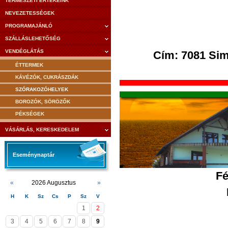
TERMÉSZETI ÉRTÉKEINK
NEVEZETESSÉGEK
PROGRAMAJÁNLÓ
SZÁLLÁSLEHETŐSÉG
VENDÉGLÁTÁS
Cím: 7081 Sim
ÉTTERMEK
KÁVÉZÓK, CUKRÁSZDÁK
SZÓRAKOZÓHELYEK
BOROZÓK, SÖRÖZŐK
PÉKSÉGEK
VÁSÁRLÁS, KERESKEDELEM
Eseménynaptár
Fé
«
2026 Augusztus
»
H
K
Sz
Cs
P
Sz
V
1
2
3
4
5
6
7
8
9