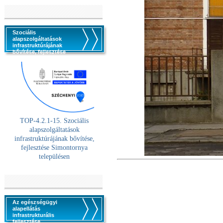
Szociális
alapszolgáltatások
infrastruktúrájának
bővítése, fejlesztése
TOP-4.2.1-15. Szociális
alaps
zolgáltatások
infrastruktúrájának bővítése,
fejlesztése Simontornya
településen
Az egészségügyi
alapellátás
infrastrukturális
fejlesztése