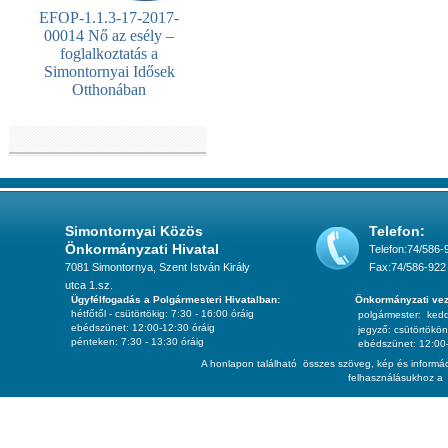
EFOP-1.1.3-17-2017-
00014 Nő az esély –
foglalkoztatás a
Simontornyai Idősek
Otthonában
Simontornyai Közös
Telefon:
Önkormányzati Hivatal
Telefon:74/586-
7081 Simontornya, Szent István Király
Fax:74/586-922
utca 1.sz.
Ügyfélfogadás a Polgármesteri Hivatalban:
Önkormányzati vez
hétfőtől - csütörtökig: 7:30 - 16:00 óráig
polgármester:
ked
ebédszünet: 12:00-12:30 óráig
jegyző:
csütörtökön
pénteken: 7:30 - 13:30 óráig
ebédszünet: 12:00-
A honlapon található összes szöveg, kép és informác
felhasználásukhoz a 