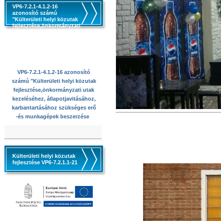
VP6-7.2.1-4.1.2-16
azonosító számú
"Külterületi helyi közutak
fejlesztése,önkormányzati
utak kezeléséhez,
állapotjavitásához,
karbantartásához
szükséges erő -és
munkagépek beszerzése
VP6-7.2.1-4.1.2-16 azonosító
számú "Külterületi helyi közutak
fejlesztése,önkormányzati utak
kezeléséhez, állapotjavitásához,
karbantartásához szükséges erő
-és munkagépek beszerzése
Külterületi helyi közutak
fejlesztése VP6-7.2.1.1-21