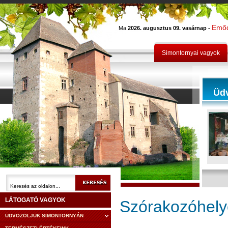
Emő
Ma
2026. augusztus 09. vasárnap -
Simontornyai vagyok
Üd
LÁTOGATÓ VAGYOK
Szórakozóhely
ÜDVÖZÖLJÜK SIMONTORNYÁN