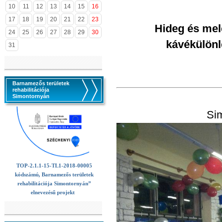
10
11
12
13
14
15
16
17
18
19
20
21
22
23
Hideg és mele
24
25
26
27
28
29
30
kávékülönl
31
Barnamezős területek
rehabilitációja
Simontornyán
Sim
TOP-2.1.1-15-TL1-2018-00005
kódszámú, Barnamezős területek
rehabilitációja Simontornyán”
elnevezésű projekt