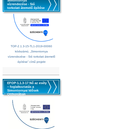
Simontornya
vízrendezése - Sió
torkolati átemelő építése
TOP-2.1.3-15-TL1-2019-00060
kódszámú, „Simontornya
vízrendezése - Sió torkolati átemelő
építése” című projekt
EFOP-1.1.3-17 Nő az esély
– foglalkoztatás a
Simontornyai Idősek
Otthonában