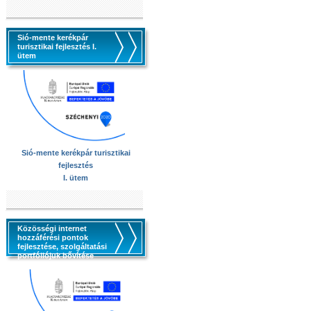
Sió-mente kerékpár
turisztikai fejlesztés I.
ütem
Sió-mente kerékpár turisztikai
fejlesztés
I. ütem
Közösségi internet
hozzáférési pontok
fejlesztése, szolgáltatási
portfóliójuk bővítése