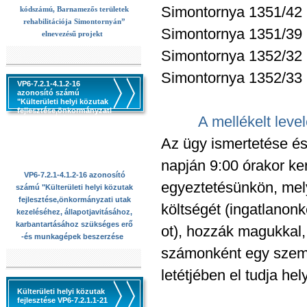
Simontornya 1351/42 h
kódszámú, Barnamezős területek
rehabilitációja Simontornyán”
Simontornya 1351/39 h
elnevezésű projekt
Simontornya 1352/32 h
Simontornya 1352/33 h
VP6-7.2.1-4.1.2-16
azonosító számú
"Külterületi helyi közutak
fejlesztése,önkormányzati
A mellékelt level
utak kezeléséhez,
állapotjavitásához,
karbantartásához
Az ügy ismertetése és
szükséges erő -és
munkagépek beszerzése
napján 9:00 órakor ke
VP6-7.2.1-4.1.2-16 azonosító
egyeztetésünkön, mely
számú "Külterületi helyi közutak
fejlesztése,önkormányzati utak
költségét (ingatlanonk
kezeléséhez, állapotjavitásához,
karbantartásához szükséges erő
ot), hozzák magukkal,
-és munkagépek beszerzése
számonként egy személ
letétjében el tudja hel
Külterületi helyi közutak
fejlesztése VP6-7.2.1.1-21