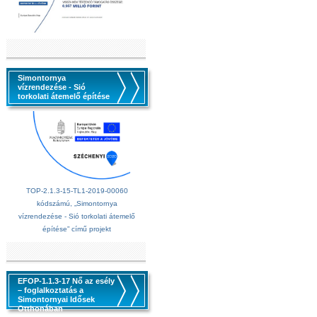
Simontornya
vízrendezése - Sió
torkolati átemelő építése
TOP-2.1.3-15-TL1-2019-00060
kódszámú, „Simontornya
vízrendezése - Sió torkolati átemelő
építése” című projekt
EFOP-1.1.3-17 Nő az esély
– foglalkoztatás a
Simontornyai Idősek
Otthonában