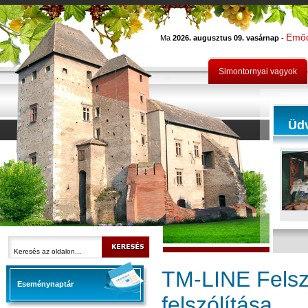
Emő
Ma
2026. augusztus 09. vasárnap -
Simontornyai vagyok
Üd
TM-LINE Felsz
Eseménynaptár
felszólítása