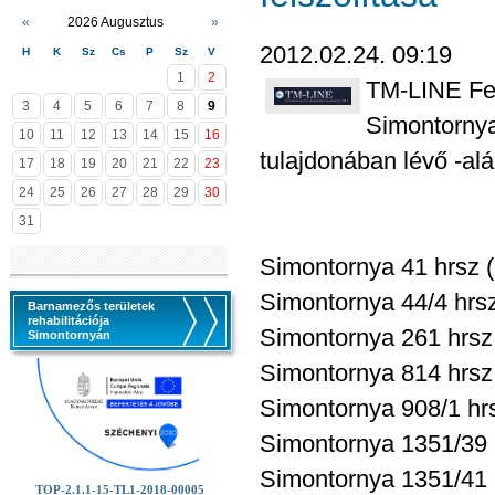
«
2026 Augusztus
»
2012.02.24. 09:19
H
K
Sz
Cs
P
Sz
V
1
2
TM-LINE Fel
3
4
5
6
7
8
9
Simontornya
10
11
12
13
14
15
16
tulajdonában lévő -alá
17
18
19
20
21
22
23
24
25
26
27
28
29
30
31
Simontornya 41 hrsz (
Simontornya 44/4 hrsz
Barnamezős területek
rehabilitációja
Simontornya 261 hrsz 
Simontornyán
Simontornya 814 hrsz 
Simontornya 908/1 hrs
Simontornya 1351/39 h
Simontornya 1351/41 h
TOP-2.1.1-15-TL1-2018-00005