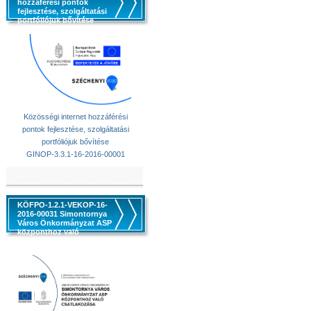
hozzáférési pontok
fejlesztése, szolgáltatási
portfóliójuk bővítése
Közösségi internet hozzáférési
pontok fejlesztése, szolgáltatási
portfóliójuk bővítése
GINOP-3.3.1-16-2016-00001
KÖFPO-1.2.1-VEKOP-16-
2016-00031 Simontornya
Város Önkormányzat ASP
központhoz való
csatlakozása