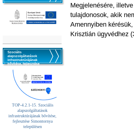
Megjelenésére, illetve
tulajdonosok, akik ne
Amennyiben kérésük, k
Krisztián ügyvédhez (
Szociális
alapszolgáltatások
infrastruktúrájának
bővítése, fejlesztése
TOP-4.2.1-15. Szociális
alaps
zolgáltatások
infrastruktúrájának bővítése,
fejlesztése Simontornya
településen