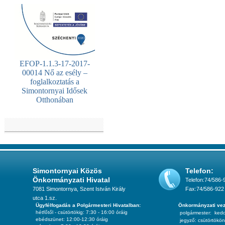
EFOP-1.1.3-17-2017-
00014 Nő az esély –
foglalkoztatás a
Simontornyai Idősek
Otthonában
Simontornyai Közös
Telefon:
Önkormányzati Hivatal
Telefon:74/586-
7081 Simontornya, Szent István Király
Fax:74/586-922
utca 1.sz.
Ügyfélfogadás a Polgármesteri Hivatalban:
Önkormányzati vez
hétfőtől - csütörtökig: 7:30 - 16:00 óráig
polgármester:
ked
ebédszünet: 12:00-12:30 óráig
jegyző:
csütörtökön