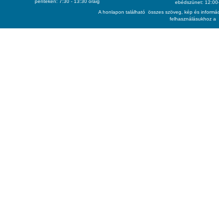
pénteken: 7:30 - 13:30 óráig
ebédszünet: 12:00-
A honlapon található összes szöveg, kép és informác
felhasználásukhoz a 