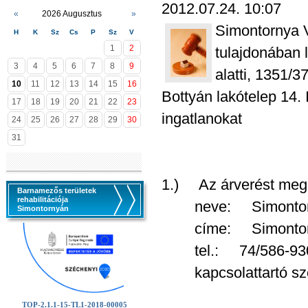
2012.07.24. 10:07
«
2026 Augusztus
»
Simontornya 
H
K
Sz
Cs
P
Sz
V
1
2
tulajdonában 
3
4
5
6
7
8
9
alatti, 1351/
10
11
12
13
14
15
16
Bottyán lakótelep 14. 
17
18
19
20
21
22
23
ingatlanokat
24
25
26
27
28
29
30
31
1.) Az árverést meg
Barnamezős területek
rehabilitációja
neve: Simontorny
Simontornyán
címe: Simontornya, 
tel.: 74/586-930, 
kapcsolattartó szem
TOP-2.1.1-15-TL1-2018-00005