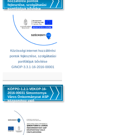
hozzáférési pontok
fejlesztése, szolgáltatási
portfóliójuk bővítése
Közösségi internet hozzáférési
pontok fejlesztése, szolgáltatási
portfóliójuk bővítése
GINOP-3.3.1-16-2016-00001
KÖFPO-1.2.1-VEKOP-16-
2016-00031 Simontornya
Város Önkormányzat ASP
központhoz való
csatlakozása