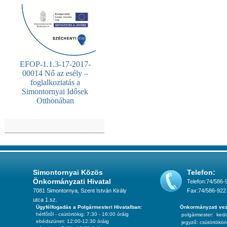
EFOP-1.1.3-17-2017-
00014 Nő az esély –
foglalkoztatás a
Simontornyai Idősek
Otthonában
Simontornyai Közös
Telefon:
Önkormányzati Hivatal
Telefon:74/586-
7081 Simontornya, Szent István Király
Fax:74/586-922
utca 1.sz.
Ügyfélfogadás a Polgármesteri Hivatalban:
Önkormányzati vez
hétfőtől - csütörtökig: 7:30 - 16:00 óráig
polgármester:
ked
ebédszünet: 12:00-12:30 óráig
jegyző:
csütörtökön