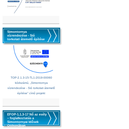
Simontornya
vízrendezése - Sió
torkolati átemelő építése
TOP-2.1.3-15-TL1-2019-00060
kódszámú, „Simontornya
vízrendezése - Sió torkolati átemelő
építése” című projekt
EFOP-1.1.3-17 Nő az esély
– foglalkoztatás a
Simontornyai Idősek
Otthonában