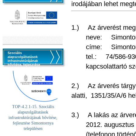
irodájában lehet megte
1.) Az árverést meg
neve: Simontorny
címe: Simontornya, 
Szociális
tel.: 74/586-930, 
alapszolgáltatások
infrastruktúrájának
kapcsolattartó sze
bővítése, fejlesztése
2.) Az árverés tárgya
alatti, 1351/35/A/6 he
TOP-4.2.1-15. Szociális
alaps
zolgáltatások
3.) A lakás az árveré
infrastruktúrájának bővítése,
fejlesztése Simontornya
2012. augusztus 30-
településen
(telefonon történő 