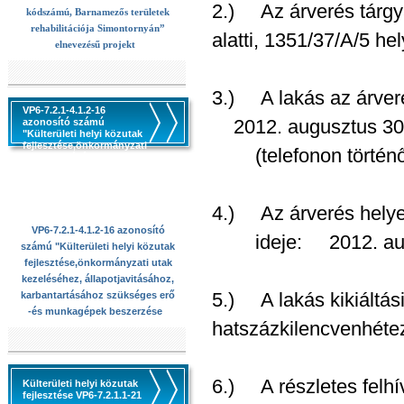
2.) Az árverés tárgya
kódszámú, Barnamezős területek
rehabilitációja Simontornyán”
alatti, 1351/37/A/5 he
elnevezésű projekt
3.) A lakás az árveré
VP6-7.2.1-4.1.2-16
2012. augusztus 30-á
azonosító számú
"Külterületi helyi közutak
fejlesztése,önkormányzati
(telefonon történő 
utak kezeléséhez,
állapotjavitásához,
karbantartásához
szükséges erő -és
munkagépek beszerzése
4.) Az árverés hely
VP6-7.2.1-4.1.2-16 azonosító
ideje: 2012. augus
számú "Külterületi helyi közutak
fejlesztése,önkormányzati utak
kezeléséhez, állapotjavitásához,
5.) A lakás kikiáltási
karbantartásához szükséges erő
-és munkagépek beszerzése
hatszázkilencvenhéteze
6.) A részletes felhí
Külterületi helyi közutak
fejlesztése VP6-7.2.1.1-21