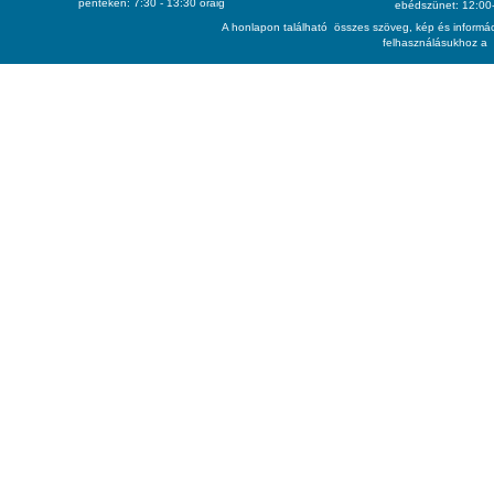
pénteken: 7:30 - 13:30 óráig
ebédszünet: 12:00-
A honlapon található összes szöveg, kép és informác
felhasználásukhoz a 