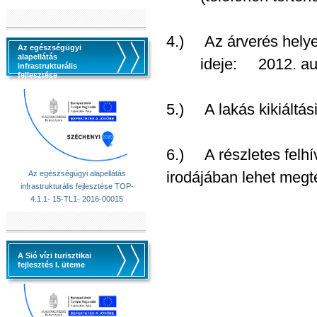
4.) Az árverés hely
Az egészségügyi
alapellátás
ideje: 2012. augus
infrastrukturális
fejlesztése
5.) A lakás kikiáltási 
6.) A részletes felhí
irodájában lehet megte
Az egészségügyi alapellátás
infrastrukturális fejlesztése TOP-
4.1.1- 15-TL1- 2016-00015
A Sió vízi turisztikai
fejlesztés I. üteme