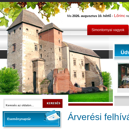
Lőrinc
Ma
2026. augusztus 10. hétfő -
na
Simontornyai vagyok
Üd
Árverési felhív
Eseménynaptár