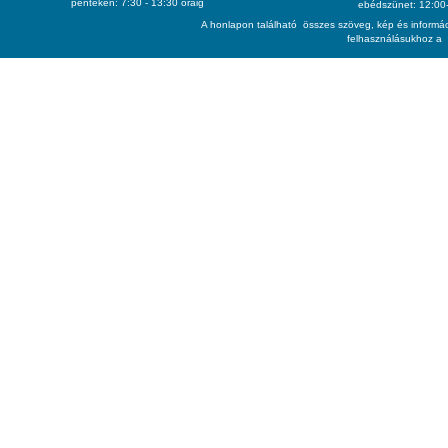
pénteken: 7:30 - 13:30 óráig
ebédszünet: 12:00-
A honlapon található összes szöveg, kép és informác
felhasználásukhoz a 