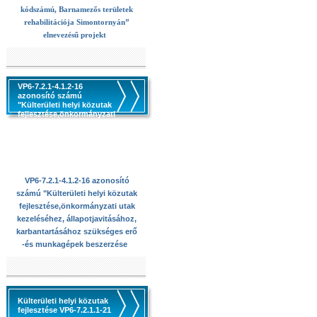
kódszámú, Barnamezős területek
rehabilitációja Simontornyán”
elnevezésű projekt
VP6-7.2.1-4.1.2-16
azonosító számú
"Külterületi helyi közutak
fejlesztése,önkormányzati
utak kezeléséhez,
állapotjavitásához,
karbantartásához
szükséges erő -és
munkagépek beszerzése
VP6-7.2.1-4.1.2-16 azonosító
számú "Külterületi helyi közutak
fejlesztése,önkormányzati utak
kezeléséhez, állapotjavitásához,
karbantartásához szükséges erő
-és munkagépek beszerzése
Külterületi helyi közutak
fejlesztése VP6-7.2.1.1-21