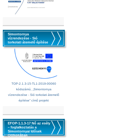
Simontornya
vízrendezése - Sió
torkolati átemelő építése
TOP-2.1.3-15-TL1-2019-00060
kódszámú, „Simontornya
vízrendezése - Sió torkolati átemelő
építése” című projekt
EFOP-1.1.3-17 Nő az esély
– foglalkoztatás a
Simontornyai Idősek
Otthonában