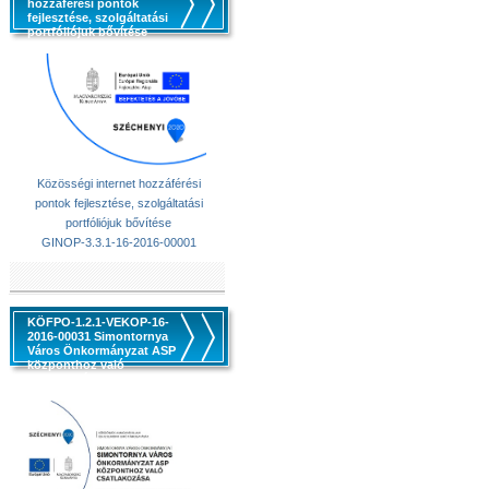
hozzáférési pontok
fejlesztése, szolgáltatási
portfóliójuk bővítése
Közösségi internet hozzáférési
pontok fejlesztése, szolgáltatási
portfóliójuk bővítése
GINOP-3.3.1-16-2016-00001
KÖFPO-1.2.1-VEKOP-16-
2016-00031 Simontornya
Város Önkormányzat ASP
központhoz való
csatlakozása