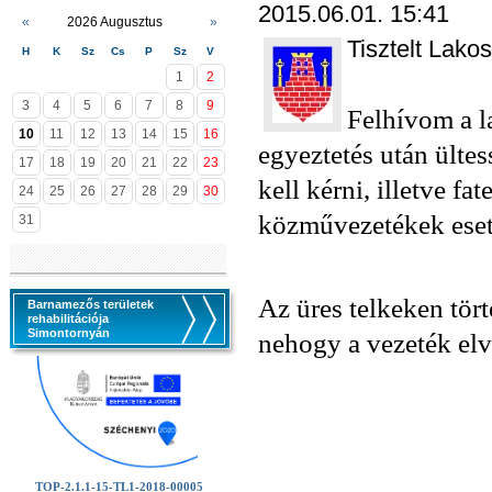
2015.06.01. 15:41
«
2026 Augusztus
»
Tisztelt Lako
H
K
Sz
Cs
P
Sz
V
1
2
3
4
5
6
7
8
9
Felhívom a l
10
11
12
13
14
15
16
egyeztetés után ültes
17
18
19
20
21
22
23
kell kérni, illetve f
24
25
26
27
28
29
30
közművezetékek eseté
31
Az üres telkeken tör
Barnamezős területek
rehabilitációja
Simontornyán
nehogy a vezeték elv
TOP-2.1.1-15-TL1-2018-00005