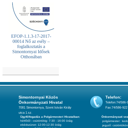
EFOP-1.1.3-17-2017-
00014 Nő az esély –
foglalkoztatás a
Simontornyai Idősek
Otthonában
Simontornyai Közös
Telefon:
Önkormányzati Hivatal
Telefon:74/586-
7081 Simontornya, Szent István Király
Fax:74/586-922
utca 1.sz.
Ügyfélfogadás a Polgármesteri Hivatalban:
Önkormányzati vez
hétfőtől - csütörtökig: 7:30 - 16:00 óráig
polgármester:
ked
ebédszünet: 12:00-12:30 óráig
jegyző:
csütörtökön