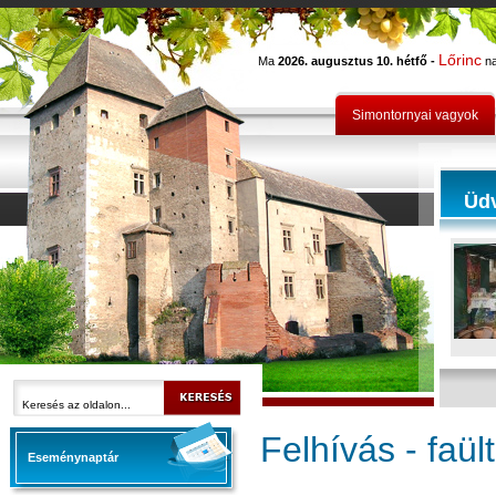
Lőrinc
Ma
2026. augusztus 10. hétfő -
na
Simontornyai vagyok
Üd
Felhívás - faül
Eseménynaptár