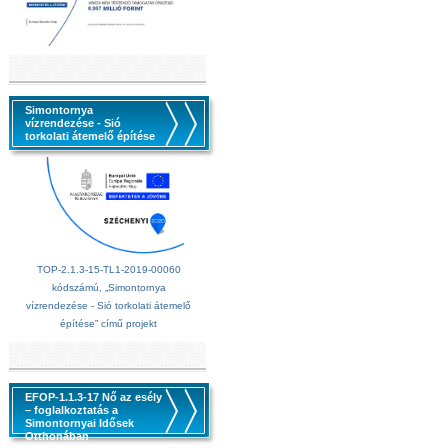
Simontornya
vízrendezése - Sió
torkolati átemelő építése
TOP-2.1.3-15-TL1-2019-00060
kódszámú, „Simontornya
vízrendezése - Sió torkolati átemelő
építése” című projekt
EFOP-1.1.3-17 Nő az esély
– foglalkoztatás a
Simontornyai Idősek
Otthonában