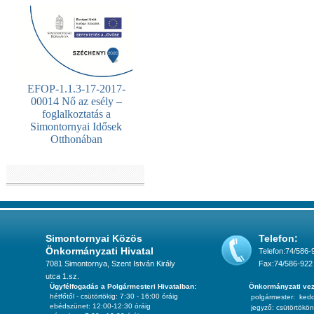
EFOP-1.1.3-17-2017-
00014 Nő az esély –
foglalkoztatás a
Simontornyai Idősek
Otthonában
Simontornyai Közös
Telefon:
Önkormányzati Hivatal
Telefon:74/586-
7081 Simontornya, Szent István Király
Fax:74/586-922
utca 1.sz.
Ügyfélfogadás a Polgármesteri Hivatalban:
Önkormányzati vez
hétfőtől - csütörtökig: 7:30 - 16:00 óráig
polgármester:
ked
ebédszünet: 12:00-12:30 óráig
jegyző:
csütörtökön