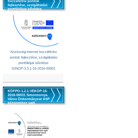
hozzáférési pontok
fejlesztése, szolgáltatási
portfóliójuk bővítése
Közösségi internet hozzáférési
pontok fejlesztése, szolgáltatási
portfóliójuk bővítése
GINOP-3.3.1-16-2016-00001
KÖFPO-1.2.1-VEKOP-16-
2016-00031 Simontornya
Város Önkormányzat ASP
központhoz való
csatlakozása