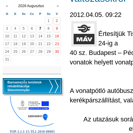
«
2026 Augusztus
»
2012.04.05. 09:22
H
K
Sz
Cs
P
Sz
V
1
2
3
4
5
6
7
8
9
Értesítjük Ti
10
11
12
13
14
15
16
24-ig a
17
18
19
20
21
22
23
40 sz. Budapest – Péc
24
25
26
27
28
29
30
31
vonatok helyett vonat
Barnamezős területek
rehabilitációja
A vonatpótló autóbusz
Simontornyán
kerékpárszállítást, va
Az utazásuk sorá
e
TOP-2.1.1-15-TL1-2018-00005