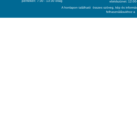
pénteken: 7:30 - 13:30 óráig
ebédszünet: 12:00-
A honlapon található összes szöveg, kép és informác
felhasználásukhoz a 