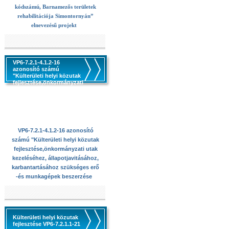
kódszámú, Barnamezős területek
rehabilitációja Simontornyán”
elnevezésű projekt
VP6-7.2.1-4.1.2-16
azonosító számú
"Külterületi helyi közutak
fejlesztése,önkormányzati
utak kezeléséhez,
állapotjavitásához,
karbantartásához
szükséges erő -és
munkagépek beszerzése
VP6-7.2.1-4.1.2-16 azonosító
számú "Külterületi helyi közutak
fejlesztése,önkormányzati utak
kezeléséhez, állapotjavitásához,
karbantartásához szükséges erő
-és munkagépek beszerzése
Külterületi helyi közutak
fejlesztése VP6-7.2.1.1-21