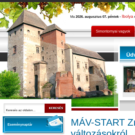
Ibolya
Ma
2026. augusztus 07. péntek -
n
Simontornyai vagyok
Üd
MÁV-START Zrt
Eseménynaptár
változásokról