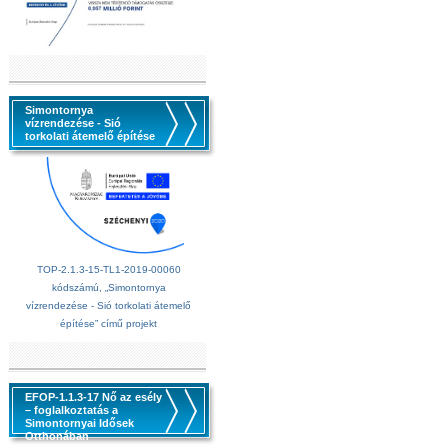
Simontornya
vízrendezése - Sió
torkolati átemelő építése
TOP-2.1.3-15-TL1-2019-00060
kódszámú, „Simontornya
vízrendezése - Sió torkolati átemelő
építése” című projekt
EFOP-1.1.3-17 Nő az esély
– foglalkoztatás a
Simontornyai Idősek
Otthonában