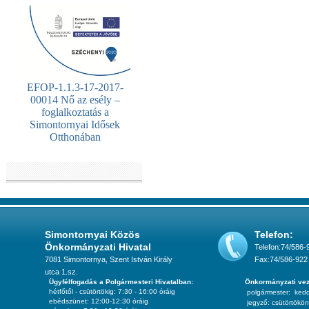
EFOP-1.1.3-17-2017-
00014 Nő az esély –
foglalkoztatás a
Simontornyai Idősek
Otthonában
Simontornyai Közös
Telefon:
Önkormányzati Hivatal
Telefon:74/586-
7081 Simontornya, Szent István Király
Fax:74/586-922
utca 1.sz.
Ügyfélfogadás a Polgármesteri Hivatalban:
Önkormányzati vez
hétfőtől - csütörtökig: 7:30 - 16:00 óráig
polgármester:
ked
ebédszünet: 12:00-12:30 óráig
jegyző:
csütörtökön