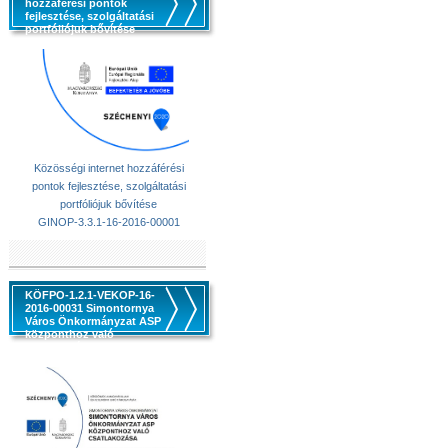
hozzáférési pontok
fejlesztése, szolgáltatási
portfóliójuk bővítése
Közösségi internet hozzáférési
pontok fejlesztése, szolgáltatási
portfóliójuk bővítése
GINOP-3.3.1-16-2016-00001
KÖFPO-1.2.1-VEKOP-16-
2016-00031 Simontornya
Város Önkormányzat ASP
központhoz való
csatlakozása