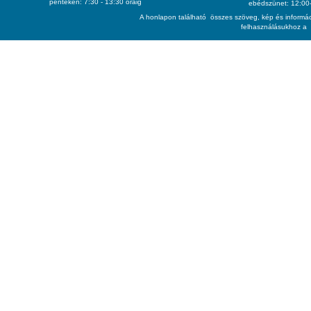
pénteken: 7:30 - 13:30 óráig
ebédszünet: 12:00-
A honlapon található összes szöveg, kép és informác
felhasználásukhoz a 