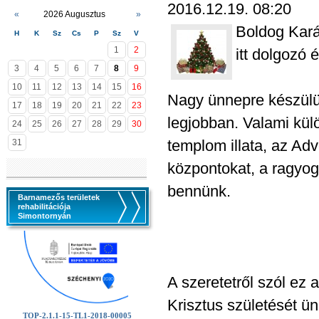
2016.12.19. 08:20
«
2026 Augusztus
»
Boldog Kará
H
K
Sz
Cs
P
Sz
V
1
2
itt dolgozó
3
4
5
6
7
8
9
10
11
12
13
14
15
16
Nagy ünnepre készülün
17
18
19
20
21
22
23
legjobban. Valami külö
24
25
26
27
28
29
30
templom illata, az Adv
31
központokat, a ragyogó
bennünk.
Barnamezős területek
rehabilitációja
Simontornyán
A szeretetről szól ez
Krisztus születését ün
TOP-2.1.1-15-TL1-2018-00005