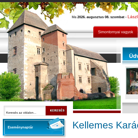
Lász
Ma
2026. augusztus 08. szombat -
Simontornyai vagyok
Üd
Kellemes Kará
Eseménynaptár