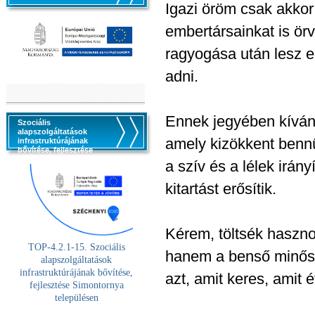
Igazi öröm csak akkor
embertársainkat is ör
ragyogása után lesz e
adni.
Ennek jegyében kíván
Szociális
alapszolgáltatások
amely kizökkent bennü
infrastruktúrájának
bővítése, fejlesztése
a szív és a lélek irán
kitartást erősítik.
Kérem, töltsék haszno
TOP-4.2.1-15. Szociális
hanem a benső minősé
alaps
zolgáltatások
infrastruktúrájának bővítése,
azt, amit keres, amit 
fejlesztése Simontornya
településen