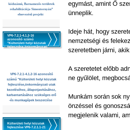
egymást, amint Ő szer
kódszámú, Barnamezős területek
rehabilitációja Simontornyán”
ünneplik.
elnevezésű projekt
Ideje hát, hogy szeret
VP6-7.2.1-4.1.2-16
nemzetségi és feleke
azonosító számú
"Külterületi helyi közutak
fejlesztése,önkormányzati
szeretetben járni, aki
utak kezeléséhez,
állapotjavitásához,
karbantartásához
szükséges erő -és
munkagépek beszerzése
A szeretetet előbb adn
VP6-7.2.1-4.1.2-16 azonosító
ne gyűlölet, megbocsá
számú "Külterületi helyi közutak
fejlesztése,önkormányzati utak
kezeléséhez, állapotjavitásához,
Munkám során sok nyom
karbantartásához szükséges erő
-és munkagépek beszerzése
önzéssel és gonoszsá
megjelenik valami, ami
Külterületi helyi közutak
fejlesztése VP6-7.2.1.1-21