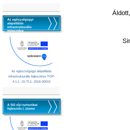
Áldott
Az egészségügyi
alapellátás
infrastrukturális
fejlesztése
Si
Az egészségügyi alapellátás
infrastrukturális fejlesztése TOP-
4.1.1- 15-TL1- 2016-00015
A Sió vízi turisztikai
fejlesztés I. üteme