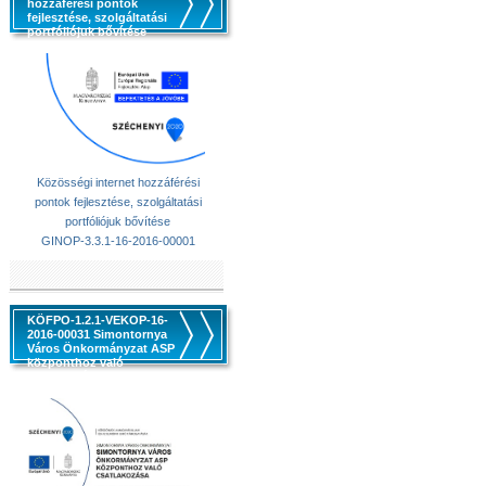
hozzáférési pontok
fejlesztése, szolgáltatási
portfóliójuk bővítése
Közösségi internet hozzáférési
pontok fejlesztése, szolgáltatási
portfóliójuk bővítése
GINOP-3.3.1-16-2016-00001
KÖFPO-1.2.1-VEKOP-16-
2016-00031 Simontornya
Város Önkormányzat ASP
központhoz való
csatlakozása