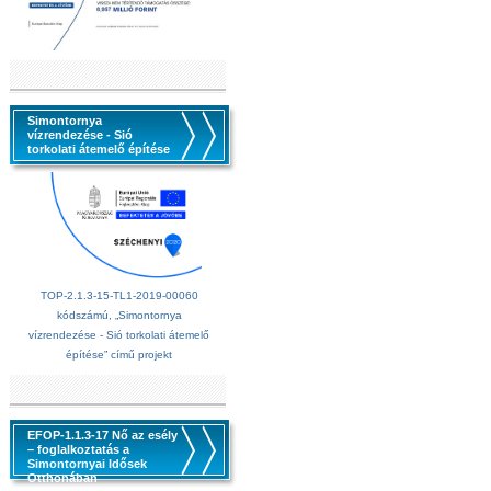
Simontornya
vízrendezése - Sió
torkolati átemelő építése
TOP-2.1.3-15-TL1-2019-00060
kódszámú, „Simontornya
vízrendezése - Sió torkolati átemelő
építése” című projekt
EFOP-1.1.3-17 Nő az esély
– foglalkoztatás a
Simontornyai Idősek
Otthonában