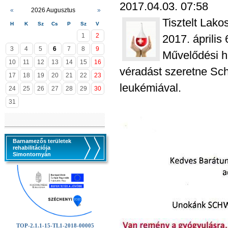
2017.04.03. 07:58
«
2026 Augusztus
»
Tisztelt Lako
H
K
Sz
Cs
P
Sz
V
1
2
2017. április
3
4
5
6
7
8
9
Művelődési há
10
11
12
13
14
15
16
véradást szeretne Sch
17
18
19
20
21
22
23
leukémiával.
24
25
26
27
28
29
30
31
Barnamezős területek
rehabilitációja
Simontornyán
TOP-2.1.1-15-TL1-2018-00005