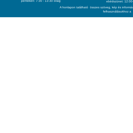
pénteken: 7:30 - 13:30 óráig
ebédszünet: 12:00-
A honlapon található összes szöveg, kép és informác
felhasználásukhoz a 