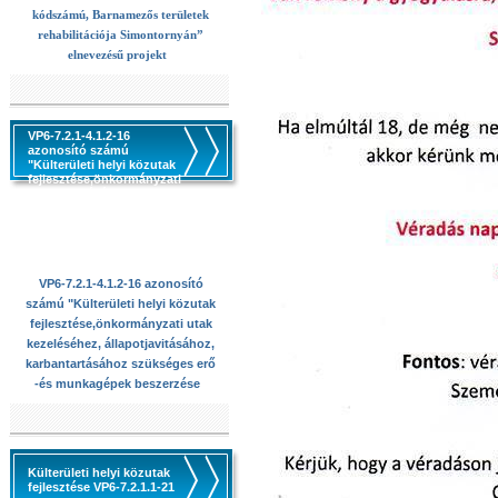
kódszámú, Barnamezős területek
rehabilitációja Simontornyán”
elnevezésű projekt
VP6-7.2.1-4.1.2-16
azonosító számú
"Külterületi helyi közutak
fejlesztése,önkormányzati
utak kezeléséhez,
állapotjavitásához,
karbantartásához
szükséges erő -és
munkagépek beszerzése
VP6-7.2.1-4.1.2-16 azonosító
számú "Külterületi helyi közutak
fejlesztése,önkormányzati utak
kezeléséhez, állapotjavitásához,
karbantartásához szükséges erő
-és munkagépek beszerzése
Külterületi helyi közutak
fejlesztése VP6-7.2.1.1-21