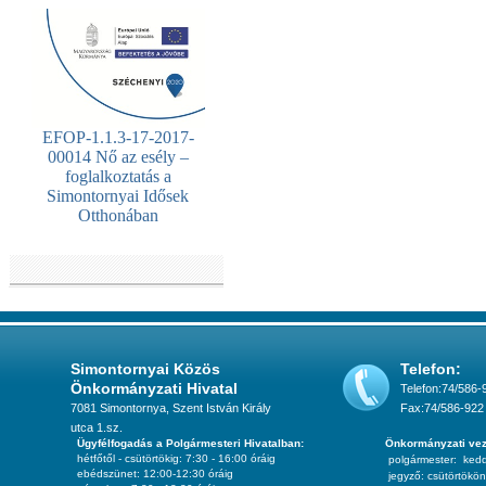
EFOP-1.1.3-17-2017-
00014 Nő az esély –
foglalkoztatás a
Simontornyai Idősek
Otthonában
Simontornyai Közös
Telefon:
Önkormányzati Hivatal
Telefon:74/586-
7081 Simontornya, Szent István Király
Fax:74/586-922
utca 1.sz.
Ügyfélfogadás a Polgármesteri Hivatalban:
Önkormányzati vez
hétfőtől - csütörtökig: 7:30 - 16:00 óráig
polgármester:
ked
ebédszünet: 12:00-12:30 óráig
jegyző:
csütörtökön