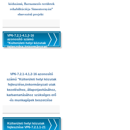
kódszámú, Barnamezős területek
rehabilitációja Simontornyán”
elnevezésű projekt
VP6-7.2.1-4.1.2-16
azonosító számú
"Külterületi helyi közutak
fejlesztése,önkormányzati
utak kezeléséhez,
állapotjavitásához,
karbantartásához
szükséges erő -és
munkagépek beszerzése
VP6-7.2.1-4.1.2-16 azonosító
számú "Külterületi helyi közutak
fejlesztése,önkormányzati utak
kezeléséhez, állapotjavitásához,
karbantartásához szükséges erő
-és munkagépek beszerzése
Külterületi helyi közutak
fejlesztése VP6-7.2.1.1-21