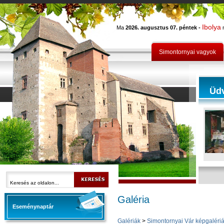
Ibolya
Ma
2026. augusztus 07. péntek -
n
Simontornyai vagyok
Üd
Galéria
Eseménynaptár
Galériák
>
Simontornyai Vár képgalériá