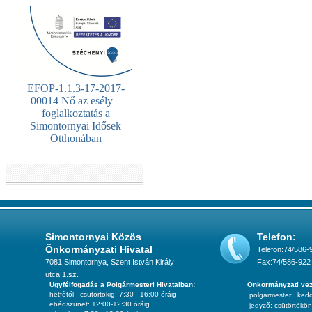
EFOP-1.1.3-17-2017-
00014 Nő az esély –
foglalkoztatás a
Simontornyai Idősek
Otthonában
Simontornyai Közös
Telefon:
Önkormányzati Hivatal
Telefon:74/586-
7081 Simontornya, Szent István Király
Fax:74/586-922
utca 1.sz.
Ügyfélfogadás a Polgármesteri Hivatalban:
Önkormányzati vez
hétfőtől - csütörtökig: 7:30 - 16:00 óráig
polgármester:
ked
ebédszünet: 12:00-12:30 óráig
jegyző:
csütörtökön