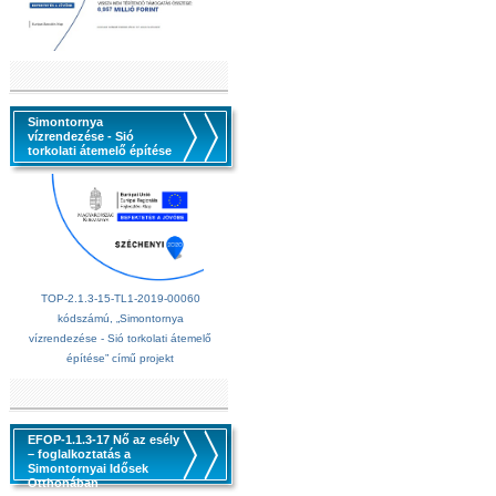
Simontornya
vízrendezése - Sió
torkolati átemelő építése
TOP-2.1.3-15-TL1-2019-00060
kódszámú, „Simontornya
vízrendezése - Sió torkolati átemelő
építése” című projekt
EFOP-1.1.3-17 Nő az esély
– foglalkoztatás a
Simontornyai Idősek
Otthonában