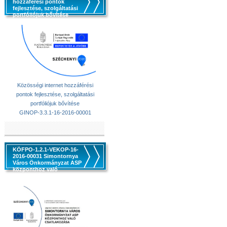
hozzáférési pontok
fejlesztése, szolgáltatási
portfóliójuk bővítése
Közösségi internet hozzáférési
pontok fejlesztése, szolgáltatási
portfóliójuk bővítése
GINOP-3.3.1-16-2016-00001
KÖFPO-1.2.1-VEKOP-16-
2016-00031 Simontornya
Város Önkormányzat ASP
központhoz való
csatlakozása