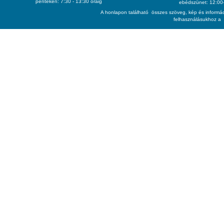
pénteken: 7:30 - 13:30 óráig
ebédszünet: 12:00-
A honlapon található összes szöveg, kép és informác
felhasználásukhoz a 