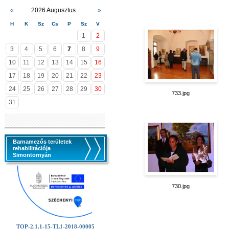
«
2026 Augusztus
»
H
K
Sz
Cs
P
Sz
V
1
2
3
4
5
6
7
8
9
10
11
12
13
14
15
16
17
18
19
20
21
22
23
24
25
26
27
28
29
30
733.jpg
31
Barnamezős területek
rehabilitációja
Simontornyán
730.jpg
TOP-2.1.1-15-TL1-2018-00005