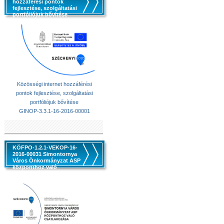
hozzáférési pontok
fejlesztése, szolgáltatási
portfóliójuk bővítése
Közösségi internet hozzáférési
pontok fejlesztése, szolgáltatási
portfóliójuk bővítése
GINOP-3.3.1-16-2016-00001
KÖFPO-1.2.1-VEKOP-16-
2016-00031 Simontornya
Város Önkormányzat ASP
központhoz való
csatlakozása