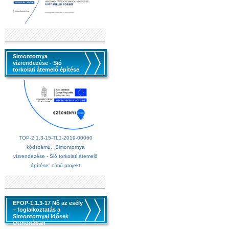
Simontornya
vízrendezése - Sió
torkolati átemelő építése
TOP-2.1.3-15-TL1-2019-00060
kódszámú, „Simontornya
vízrendezése - Sió torkolati átemelő
építése” című projekt
EFOP-1.1.3-17 Nő az esély
– foglalkoztatás a
Simontornyai Idősek
Otthonában