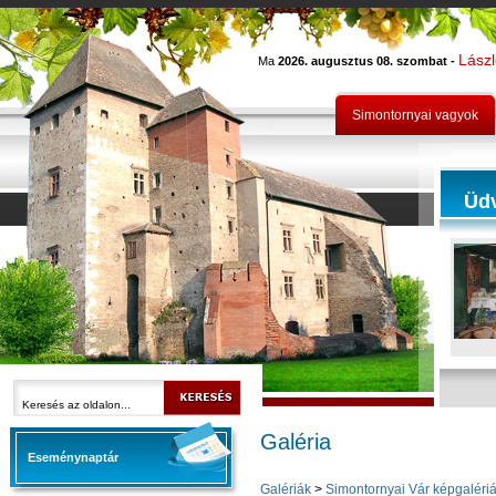
Lász
Ma
2026. augusztus 08. szombat -
Simontornyai vagyok
Üd
Galéria
Eseménynaptár
Galériák
>
Simontornyai Vár képgalériá