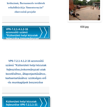
kódszámú, Barnamezős területek
rehabilitációja Simontornyán”
elnevezésű projekt
658.jpg
VP6-7.2.1-4.1.2-16
azonosító számú
"Külterületi helyi közutak
fejlesztése,önkormányzati
utak kezeléséhez,
állapotjavitásához,
karbantartásához
szükséges erő -és
munkagépek beszerzése
VP6-7.2.1-4.1.2-16 azonosító
számú "Külterületi helyi közutak
fejlesztése,önkormányzati utak
kezeléséhez, állapotjavitásához,
karbantartásához szükséges erő
-és munkagépek beszerzése
Külterületi helyi közutak
fejlesztése VP6-7.2.1.1-21