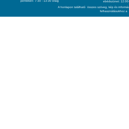
pénteken: 7:30 - 13:30 óráig
ebédszünet: 12:00-
A honlapon található összes szöveg, kép és informác
felhasználásukhoz a 