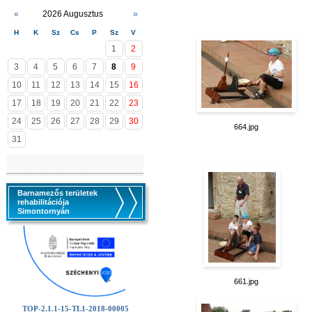
«
2026 Augusztus
»
H
K
Sz
Cs
P
Sz
V
1
2
3
4
5
6
7
8
9
10
11
12
13
14
15
16
17
18
19
20
21
22
23
24
25
26
27
28
29
30
664.jpg
31
Barnamezős területek
rehabilitációja
Simontornyán
661.jpg
TOP-2.1.1-15-TL1-2018-00005