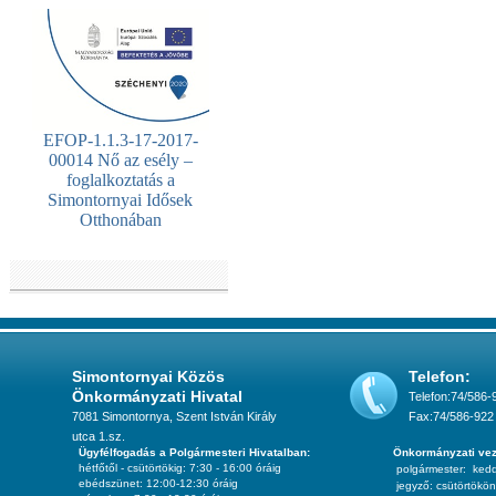
EFOP-1.1.3-17-2017-
00014 Nő az esély –
foglalkoztatás a
Simontornyai Idősek
Otthonában
Simontornyai Közös
Telefon:
Önkormányzati Hivatal
Telefon:74/586-
7081 Simontornya, Szent István Király
Fax:74/586-922
utca 1.sz.
Ügyfélfogadás a Polgármesteri Hivatalban:
Önkormányzati vez
hétfőtől - csütörtökig: 7:30 - 16:00 óráig
polgármester:
ked
ebédszünet: 12:00-12:30 óráig
jegyző:
csütörtökön