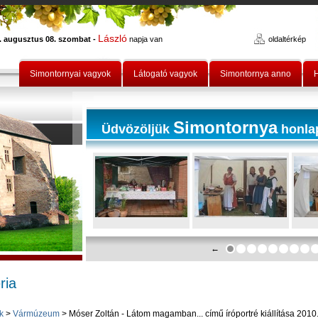
László
. augusztus 08. szombat -
napja van
oldaltérkép
Simontornyai vagyok
Látogató vagyok
Simontornya anno
H
Simontornya
Üdvözöljük
honla
←
ria
k
>
Vármúzeum
> Móser Zoltán - Látom magamban... című íróportré kiállítása 201