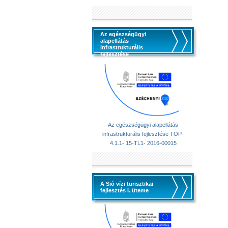
Az egészségügyi
alapellátás
infrastrukturális
fejlesztése
Az egészségügyi alapellátás
infrastrukturális fejlesztése TOP-
4.1.1- 15-TL1- 2016-00015
A Sió vízi turisztikai
fejlesztés I. üteme