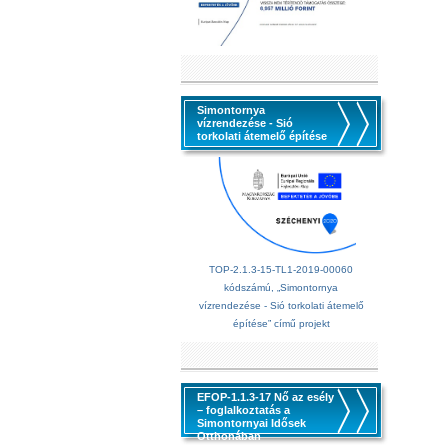
Simontornya
vízrendezése - Sió
torkolati átemelő építése
TOP-2.1.3-15-TL1-2019-00060
kódszámú, „Simontornya
vízrendezése - Sió torkolati átemelő
építése” című projekt
EFOP-1.1.3-17 Nő az esély
– foglalkoztatás a
Simontornyai Idősek
Otthonában