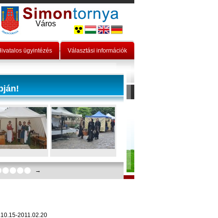
Város
ivatalos ügyintézés
Választási információk
pján!
→
0.10.15-2011.02.20