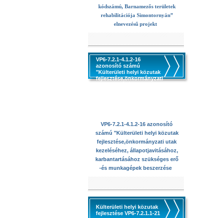
kódszámú, Barnamezős területek
rehabilitációja Simontornyán”
elnevezésű projekt
VP6-7.2.1-4.1.2-16
azonosító számú
"Külterületi helyi közutak
fejlesztése,önkormányzati
utak kezeléséhez,
állapotjavitásához,
karbantartásához
szükséges erő -és
munkagépek beszerzése
VP6-7.2.1-4.1.2-16 azonosító
számú "Külterületi helyi közutak
fejlesztése,önkormányzati utak
kezeléséhez, állapotjavitásához,
karbantartásához szükséges erő
-és munkagépek beszerzése
Külterületi helyi közutak
fejlesztése VP6-7.2.1.1-21