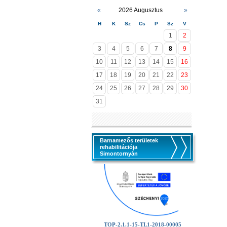
«
2026 Augusztus
»
H
K
Sz
Cs
P
Sz
V
1
2
3
4
5
6
7
8
9
10
11
12
13
14
15
16
17
18
19
20
21
22
23
24
25
26
27
28
29
30
31
Barnamezős területek
rehabilitációja
Simontornyán
TOP-2.1.1-15-TL1-2018-00005