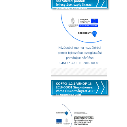
hozzáférési pontok
fejlesztése, szolgáltatási
portfóliójuk bővítése
Közösségi internet hozzáférési
pontok fejlesztése, szolgáltatási
portfóliójuk bővítése
GINOP-3.3.1-16-2016-00001
KÖFPO-1.2.1-VEKOP-16-
2016-00031 Simontornya
Város Önkormányzat ASP
központhoz való
csatlakozása