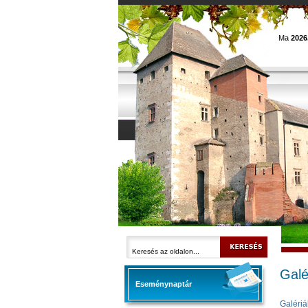
Ma
2026
Galé
Eseménynaptár
Galériá