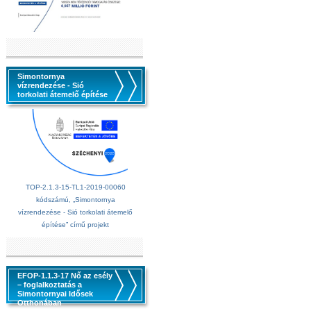
Simontornya
vízrendezése - Sió
torkolati átemelő építése
TOP-2.1.3-15-TL1-2019-00060
kódszámú, „Simontornya
vízrendezése - Sió torkolati átemelő
építése” című projekt
EFOP-1.1.3-17 Nő az esély
– foglalkoztatás a
Simontornyai Idősek
Otthonában