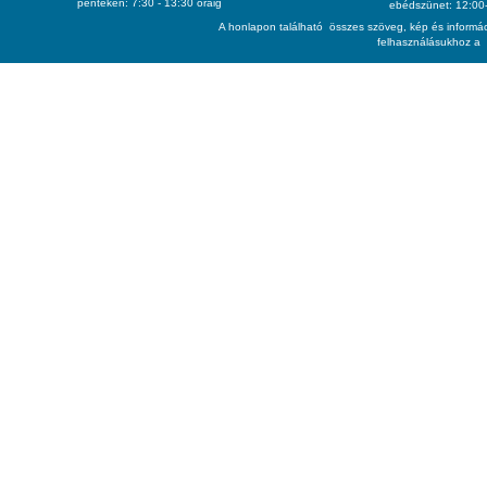
pénteken: 7:30 - 13:30 óráig
ebédszünet: 12:00-
A honlapon található összes szöveg, kép és informác
felhasználásukhoz a 