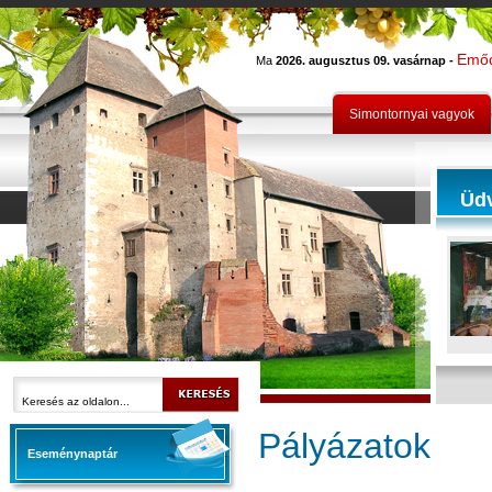
Emő
Ma
2026. augusztus 09. vasárnap -
Simontornyai vagyok
Üd
Pályázatok
Eseménynaptár