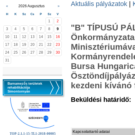
Aktuális pályázatok
|
«
2026 Augusztus
»
H
K
Sz
Cs
P
Sz
V
1
2
"B" TÍPUSÚ PÁ
3
4
5
6
7
8
9
Önkormányzata 
10
11
12
13
14
15
16
Minisztériumával
17
18
19
20
21
22
23
24
25
26
27
28
29
30
Kormányrendelet
31
Bursa Hungaric
Ösztöndíjpályáz
kezdeni kívánó
Barnamezős területek
rehabilitációja
Simontornyán
Beküldési határidő:
2
Kapcsolattartó adatai
TOP-2.1.1-15-TL1-2018-00005