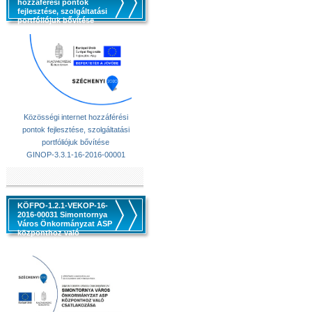
hozzáférési pontok
fejlesztése, szolgáltatási
portfóliójuk bővítése
Közösségi internet hozzáférési
pontok fejlesztése, szolgáltatási
portfóliójuk bővítése
GINOP-3.3.1-16-2016-00001
KÖFPO-1.2.1-VEKOP-16-
2016-00031 Simontornya
Város Önkormányzat ASP
központhoz való
csatlakozása