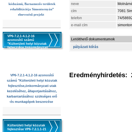
neve
Molnárné
kódszámú, Barnamezős területek
rehabilitációja Simontornyán”
cím
7081 Simo
elnevezésű projekt
telefon
74/5869
e-mail cím
simontor
VP6-7.2.1-4.1.2-16
Letölthető dokumentumok
azonosító számú
"Külterületi helyi közutak
pályázati kiírás
fejlesztése,önkormányzati
utak kezeléséhez,
állapotjavitásához,
karbantartásához
szükséges erő -és
munkagépek beszerzése
Eredményhírdetés:
VP6-7.2.1-4.1.2-16 azonosító
számú "Külterületi helyi közutak
fejlesztése,önkormányzati utak
kezeléséhez, állapotjavitásához,
karbantartásához szükséges erő
-és munkagépek beszerzése
Külterületi helyi közutak
fejlesztése VP6-7.2.1.1-21