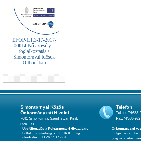
EFOP-1.1.3-17-2017-
00014 Nő az esély –
foglalkoztatás a
Simontornyai Idősek
Otthonában
Simontornyai Közös
Telefon:
Önkormányzati Hivatal
Telefon:74/586-
7081 Simontornya, Szent István Király
Fax:74/586-922
utca 1.sz.
Ügyfélfogadás a Polgármesteri Hivatalban:
Önkormányzati vez
hétfőtől - csütörtökig: 7:30 - 16:00 óráig
polgármester:
ked
ebédszünet: 12:00-12:30 óráig
jegyző:
csütörtökön