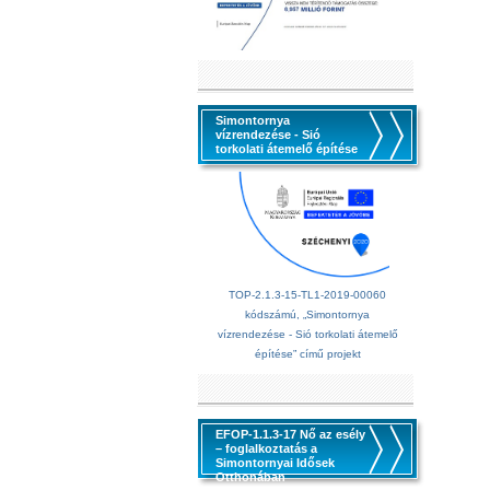
Simontornya
vízrendezése - Sió
torkolati átemelő építése
TOP-2.1.3-15-TL1-2019-00060
kódszámú, „Simontornya
vízrendezése - Sió torkolati átemelő
építése” című projekt
EFOP-1.1.3-17 Nő az esély
– foglalkoztatás a
Simontornyai Idősek
Otthonában