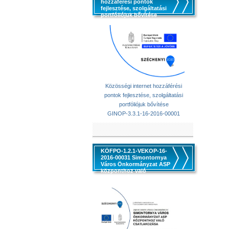
hozzáférési pontok
fejlesztése, szolgáltatási
portfóliójuk bővítése
Közösségi internet hozzáférési
pontok fejlesztése, szolgáltatási
portfóliójuk bővítése
GINOP-3.3.1-16-2016-00001
KÖFPO-1.2.1-VEKOP-16-
2016-00031 Simontornya
Város Önkormányzat ASP
központhoz való
csatlakozása