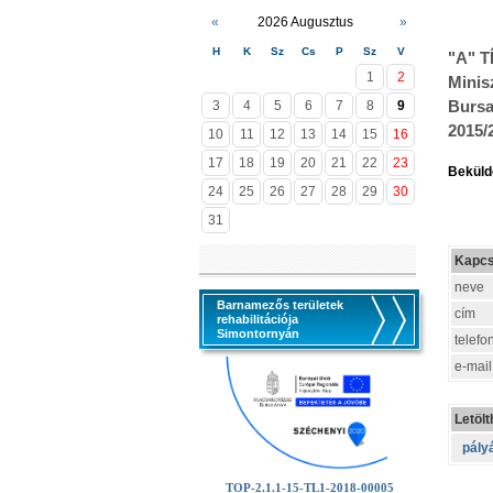
«
2026 Augusztus
»
H
K
Sz
Cs
P
Sz
V
"A" T
1
2
Minis
Bursa
3
4
5
6
7
8
9
2015/
10
11
12
13
14
15
16
17
18
19
20
21
22
23
Beküldé
24
25
26
27
28
29
30
31
Kapcs
neve
Barnamezős területek
cím
rehabilitációja
Simontornyán
telefo
e-mail
Letöl
pályá
TOP-2.1.1-15-TL1-2018-00005