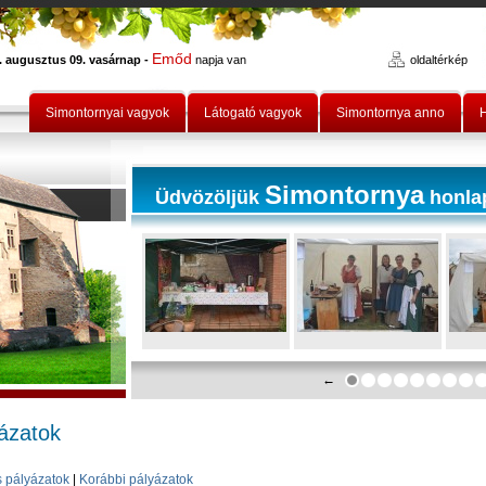
Emőd
. augusztus 09. vasárnap -
napja van
oldaltérkép
Simontornyai vagyok
Látogató vagyok
Simontornya anno
H
Simontornya
Üdvözöljük
honla
←
ázatok
s pályázatok
|
Korábbi pályázatok