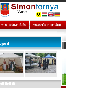
Város
ivatalos ügyintézés
Választási információk
pján!
→