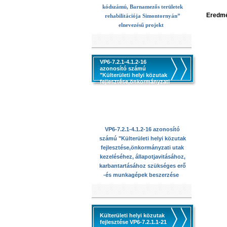
kódszámú, Barnamezős területek
Eredmé
rehabilitációja Simontornyán”
elnevezésű projekt
VP6-7.2.1-4.1.2-16
azonosító számú
"Külterületi helyi közutak
fejlesztése,önkormányzati
utak kezeléséhez,
állapotjavitásához,
karbantartásához
szükséges erő -és
munkagépek beszerzése
VP6-7.2.1-4.1.2-16 azonosító
számú "Külterületi helyi közutak
fejlesztése,önkormányzati utak
kezeléséhez, állapotjavitásához,
karbantartásához szükséges erő
-és munkagépek beszerzése
Külterületi helyi közutak
fejlesztése VP6-7.2.1.1-21