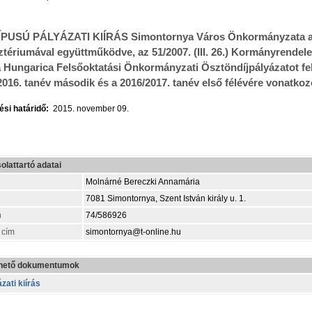
ÍPUSÚ PÁLYÁZATI KIÍRÁS Simontornya Város Önkormányzata a
ztériumával együttműködve, az 51/2007. (III. 26.) Kormányrendelet 
 Hungarica Felsőoktatási Önkormányzati Ösztöndíjpályázatot fel
2016. tanév második és a 2016/2017. tanév első félévére vonatk
si határidő:
2015. november 09.
olattartó adatai
Molnárné Bereczki Annamária
7081 Simontornya, Szent István király u. 1.
n
74/586926
 cím
simontornya@t-online.hu
thető dokumentumok
zati kiírás