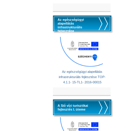
Az egészségügyi
alapellátás
infrastrukturális
fejlesztése
Az egészségügyi alapellátás
infrastrukturális fejlesztése TOP-
4.1.1- 15-TL1- 2016-00015
A Sió vízi turisztikai
fejlesztés I. üteme