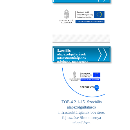
Szociális
alapszolgáltatások
infrastruktúrájának
bővítése, fejlesztése
TOP-4.2.1-15. Szociális
alaps
zolgáltatások
infrastruktúrájának bővítése,
fejlesztése Simontornya
településen