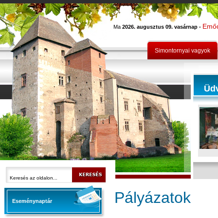
Emő
Ma
2026. augusztus 09. vasárnap -
Simontornyai vagyok
Üd
Pályázatok
Eseménynaptár