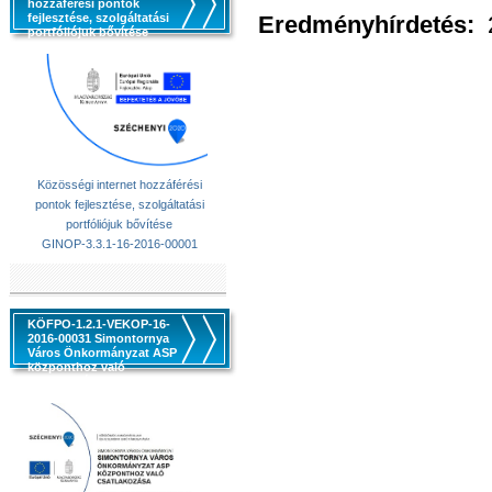
hozzáférési pontok
fejlesztése, szolgáltatási
Eredményhírdetés:
portfóliójuk bővítése
Közösségi internet hozzáférési
pontok fejlesztése, szolgáltatási
portfóliójuk bővítése
GINOP-3.3.1-16-2016-00001
KÖFPO-1.2.1-VEKOP-16-
2016-00031 Simontornya
Város Önkormányzat ASP
központhoz való
csatlakozása