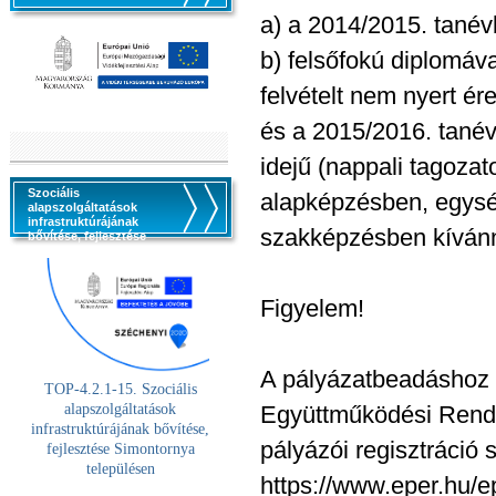
a) a 2014/2015. tanévb
b) felsőfokú diplomáv
felvételt nem nyert ére
és a 2015/2016. tanév
idejű (nappali tagoza
Szociális
alapképzésben, egysé
alapszolgáltatások
infrastruktúrájának
szakképzésben kívánn
bővítése, fejlesztése
Figyelem!
A pályázatbeadáshoz 
TOP-4.2.1-15. Szociális
alaps
zolgáltatások
Együttműködési Rend
infrastruktúrájának bővítése,
pályázói regisztráció
fejlesztése Simontornya
településen
https://www.eper.hu/e