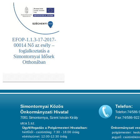
EFOP-1.1.3-17-2017-
00014 Nő az esély –
foglalkoztatás a
Simontornyai Idősek
Otthonában
Simontornyai Közös
Telefon:
Önkormányzati Hivatal
Telefon:74/586-
7081 Simontornya, Szent István Király
Fax:74/586-922
utca 1.sz.
Ügyfélfogadás a Polgármesteri Hivatalban:
Önkormányzati vez
hétfőtől - csütörtökig: 7:30 - 16:00 óráig
polgármester:
ked
ebédszünet: 12:00-12:30 óráig
jegyző:
csütörtökön