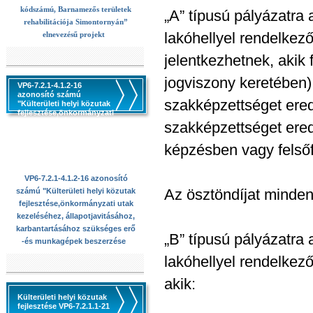
kódszámú, Barnamezős területek
„A” típusú pályázatra 
rehabilitációja Simontornyán”
lakóhellyel rendelkező
elnevezésű projekt
jelentkezhetnek, akik 
jogviszony keretében) 
VP6-7.2.1-4.1.2-16
azonosító számú
szakképzettséget ere
"Külterületi helyi közutak
fejlesztése,önkormányzati
utak kezeléséhez,
szakképzettséget ere
állapotjavitásához,
karbantartásához
képzésben vagy felsőf
szükséges erő -és
munkagépek beszerzése
VP6-7.2.1-4.1.2-16 azonosító
Az ösztöndíjat minden 
számú "Külterületi helyi közutak
fejlesztése,önkormányzati utak
kezeléséhez, állapotjavitásához,
karbantartásához szükséges erő
„B” típusú pályázatra 
-és munkagépek beszerzése
lakóhellyel rendelkező
akik:
Külterületi helyi közutak
fejlesztése VP6-7.2.1.1-21