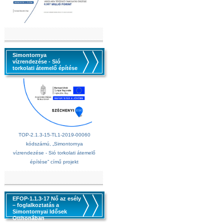
Simontornya
vízrendezése - Sió
torkolati átemelő építése
TOP-2.1.3-15-TL1-2019-00060
kódszámú, „Simontornya
vízrendezése - Sió torkolati átemelő
építése” című projekt
EFOP-1.1.3-17 Nő az esély
– foglalkoztatás a
Simontornyai Idősek
Otthonában