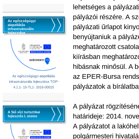
lehetséges a pályázat
pályázói részére. A sz
Az egészségügyi
alapellátás
pályázati űrlapot kiny
infrastrukturális
fejlesztése
benyújtaniuk a pályáz
meghatározott csatola
kiírásban meghatározo
hibásnak minősül. A 
az EPER-Bursa rendsz
Az egészségügyi alapellátás
infrastrukturális fejlesztése TOP-
pályázatok a bírálatb
4.1.1- 15-TL1- 2016-00015
A pályázat rögzítésé
A Sió vízi turisztikai
határideje: 2014. nov
fejlesztés I. üteme
A pályázatot a lakóhel
polgármesteri hivatalá