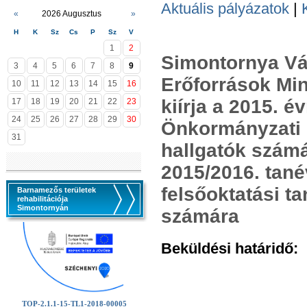
Aktuális pályázatok
|
«
2026 Augusztus
»
H
K
Sz
Cs
P
Sz
V
1
2
Simontornya Vá
3
4
5
6
7
8
9
Erőforrások Mi
10
11
12
13
14
15
16
kiírja a 2015. 
17
18
19
20
21
22
23
24
25
26
27
28
29
30
Önkormányzati Ö
31
hallgatók számá
2015/2016. tané
felsőoktatási t
Barnamezős területek
rehabilitációja
Simontornyán
számára
Beküldési határidő:
2
TOP-2.1.1-15-TL1-2018-00005