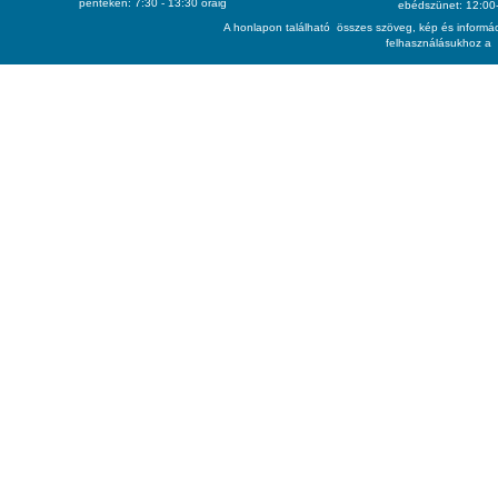
pénteken: 7:30 - 13:30 óráig
ebédszünet: 12:00-
A honlapon található összes szöveg, kép és informác
felhasználásukhoz a 