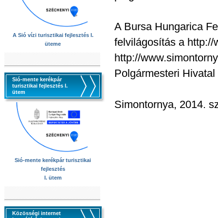
A Bursa Hungarica Fe
A Sió vízi turisztikai fejlesztés I.
felvilágosítás a http
üteme
http://www.simontorn
Polgármesteri Hivatal
Sió-mente kerékpár
turisztikai fejlesztés I.
ütem
Simontornya, 2014.
Sió-mente kerékpár turisztikai
fejlesztés
I. ütem
Közösségi internet