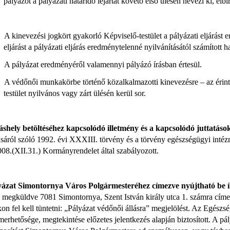
pályázót a pályázati határidő lejártát követő első ülésén nevezi ki, elbí
A kinevezési jogkört gyakorló Képviselő-testület a pályázati eljárást 
eljárást a pályázati eljárás eredménytelenné nyilvánításától számított
A pályázat eredményéről valamennyi pályázó írásban értesül.
A védőnői munkakörbe történő közalkalmazotti kinevezésre – az érinte
testület nyilvános vagy zárt ülésén kerül sor.
áshely betöltéséhez kapcsolódó illetmény és a kapcsolódó juttatáso
ásáról szóló 1992. évi XXXIII. törvény és a törvény egészségügyi inté
08.(XII.31.) Kormányrendelet által szabályozott.
yázat Simontornya Város Polgármesteréhez címezve nyújtható be 
 megküldve 7081 Simontornya, Szent István király utca 1. számra címez
kon fel kell tüntetni: „Pályázat védőnői állásra” megjelölést. Az Egészs
erhetősége, megtekintése előzetes jelentkezés alapján biztosított. A pá