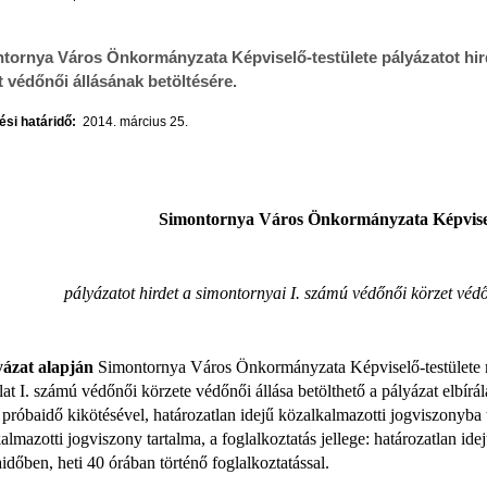
tornya Város Önkormányzata Képviselő-testülete pályázatot hir
t védőnői állásának betöltésére.
si határidő:
2014. március 25.
Simontornya Város Önkormányzata Képvisel
pályázatot hirdet a simontornyai I. számú védőnői körzet védő
yázat alapján
Simontornya Város Önkormányzata Képviselő-testülete mu
lat I. számú védőnői körzete védőnői állása betölthető a pályázat elbírá
próbaidő kikötésével, határozatlan idejű közalkalmazotti jogviszonyba 
almazotti jogviszony tartalma, a foglalkoztatás jellege: határozatlan ide
dőben, heti 40 órában történő foglalkoztatással.