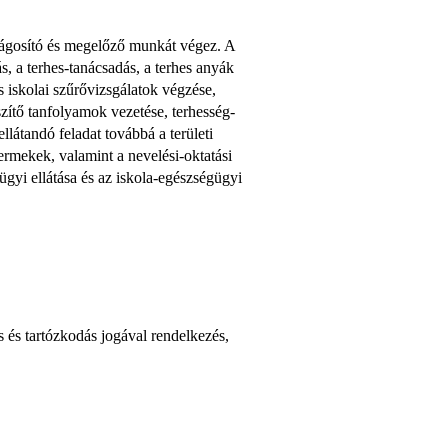
lágosító és megelőző munkát végez. A
, a terhes-tanácsadás, a terhes anyák
s iskolai szűrővizsgálatok végzése,
zítő tanfolyamok vezetése, terhesség-
látandó feladat továbbá a területi
ermekek, valamint a nevelési-oktatási
gyi ellátása és az iskola-egészségügyi
 és tartózkodás jogával rendelkezés,