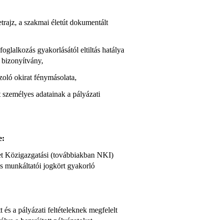
trajz, a szakmai életút dokumentált
foglalkozás gyakorlásától eltiltás hatálya
 bizonyítvány,
zoló okirat fénymásolata,
t személyes adatainak a pályázati
e:
ézet Közigazgatási (továbbiakban NKI)
és munkáltatói jogkört gyakorló
 és a pályázati feltételeknek megfelelt