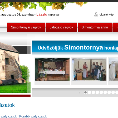
László
. augusztus 08. szombat -
napja van
oldaltérkép
Simontornyai vagyok
Látogató vagyok
Simontornya anno
H
Simontornya
Üdvözöljük
honla
←
ázatok
s pályázatok
|
Korábbi pályázatok