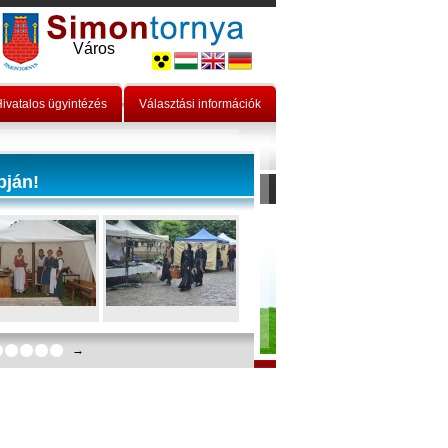
Város
ivatalos ügyintézés
Választási információk
pján!
→