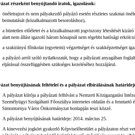
yázat részeként benyújtandó iratok, igazolások:
önéletrajzot és nem pályakezdő pályázó esetén részletes szakmai önéle
bemutatását (közalkalmazotti besoroláshoz),
a büntetlen előéletet és a közalkalmazotti jogviszony létesítését kizáró 
alatt nem állást igazoló három hónapnál nem régebbi hatósági erkölcsi
a szakirányú főiskolai (egyetemi) végzettséget és szakképzettséget iga
a pályázó arról szóló nyilatkozatát, hogy a pályázati anyagában foglal
eljárással összefüggésben szükséges kezeléséhez hozzájárul.
ázat benyújtásának feltételei és a pályázat elbírálásának határidej
A pályázat kiírója a pályázati felhívást a Nemzeti Közigazgatási Int
Személyügyi Szolgáltató Főosztálya internetes oldalán és a fenntartó 
Simontornya Város Önkormányzat honlapján teszi közzé.
A pályázat benyújtásának határideje: 2014. március 25.
A kinevezési jogkört gyakorló Képviselőtestület a pályázaton részt vett