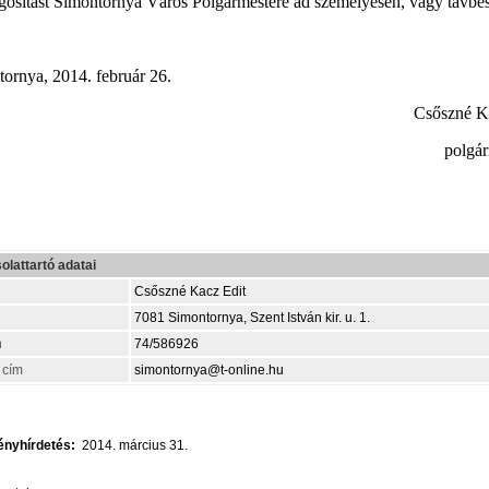
ágosítást Simontornya Város Polgármestere ad személyesen, vagy távbe
ornya, 2014. február 26.
Csőszné Ka
polgár
olattartó adatai
Csőszné Kacz Edit
7081 Simontornya, Szent István kir. u. 1.
n
74/586926
 cím
simontornya@t-online.hu
nyhírdetés:
2014. március 31.