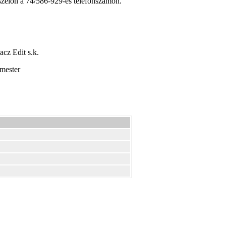
szélőn a 74/586-929-es telefonszámon.
cz Edit s.k.
mester