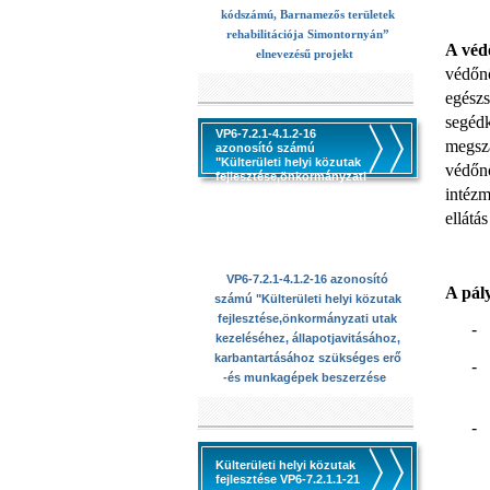
kódszámú, Barnamezős területek
rehabilitációja Simontornyán”
A véd
elnevezésű projekt
védőnő
egészs
segédk
VP6-7.2.1-4.1.2-16
megsza
azonosító számú
"Külterületi helyi közutak
védőnő
fejlesztése,önkormányzati
utak kezeléséhez,
intézm
állapotjavitásához,
ellátás
karbantartásához
szükséges erő -és
munkagépek beszerzése
VP6-7.2.1-4.1.2-16 azonosító
A pály
számú "Külterületi helyi közutak
fejlesztése,önkormányzati utak
-
kezeléséhez, állapotjavitásához,
karbantartásához szükséges erő
-
-és munkagépek beszerzése
-
Külterületi helyi közutak
fejlesztése VP6-7.2.1.1-21