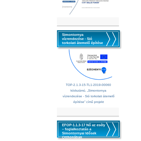
Simontornya
vízrendezése - Sió
torkolati átemelő építése
TOP-2.1.3-15-TL1-2019-00060
kódszámú, „Simontornya
vízrendezése - Sió torkolati átemelő
építése” című projekt
EFOP-1.1.3-17 Nő az esély
– foglalkoztatás a
Simontornyai Idősek
Otthonában