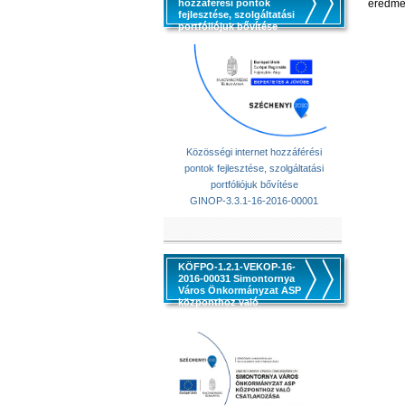
hozzáférési pontok
eredmé
fejlesztése, szolgáltatási
portfóliójuk bővítése
Közösségi internet hozzáférési
pontok fejlesztése, szolgáltatási
portfóliójuk bővítése
GINOP-3.3.1-16-2016-00001
KÖFPO-1.2.1-VEKOP-16-
2016-00031 Simontornya
Város Önkormányzat ASP
központhoz való
csatlakozása