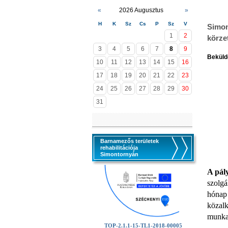
«
2026 Augusztus
»
H
K
Sz
Cs
P
Sz
V
Simon
1
2
körze
3
4
5
6
7
8
9
Beküldé
10
11
12
13
14
15
16
17
18
19
20
21
22
23
24
25
26
27
28
29
30
31
Barnamezős területek
rehabilitációja
Simontornyán
A pál
szolgá
hónap 
közalk
munkai
TOP-2.1.1-15-TL1-2018-00005