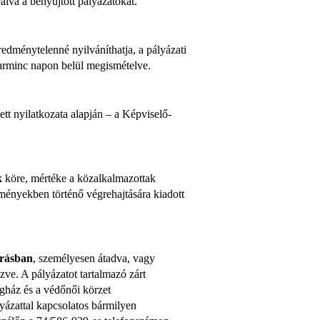
rálva a benyújtott pályázatokat.
eredménytelenné nyilváníthatja, a pályázati
 harminc napon belül megismételve.
tt nyilatkozata alapján – a Képviselő-
k
köre, mértéke a közalkalmazottak
zményekben történő végrehajtására kiadott
írásban
, személyesen átadva, vagy
ve. A pályázatot tartalmazó zárt
égház és a védőnői körzet
lyázattal kapcsolatos bármilyen