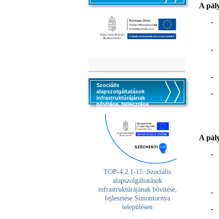
A pál
-
-
-
Szociális
alapszolgáltatások
-
infrastruktúrájának
bővítése, fejlesztése
A pály
-
TOP-4.2.1-15. Szociális
alaps
zolgáltatások
infrastruktúrájának bővítése,
-
fejlesztése Simontornya
településen
-