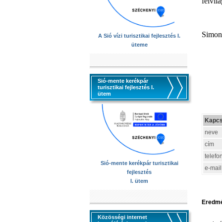
felvil
Simont
A Sió vízi turisztikai fejlesztés I.
üteme
Sió-mente kerékpár
turisztikai fejlesztés I.
ütem
Kapcs
neve
cím
telefo
Sió-mente kerékpár turisztikai
e-mail
fejlesztés
I. ütem
Eredmé
Közösségi internet