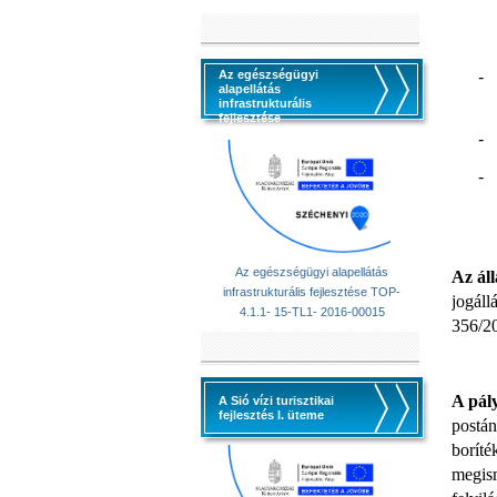
Az egészségügyi
-
alapellátás
infrastrukturális
fejlesztése
-
-
Az egészségügyi alapellátás
Az áll
infrastrukturális fejlesztése TOP-
jogáll
4.1.1- 15-TL1- 2016-00015
356/20
A pál
A Sió vízi turisztikai
fejlesztés I. üteme
postán
boríté
megism