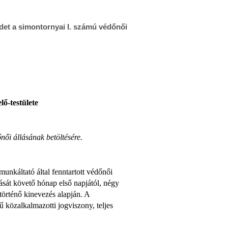
det a simontornyai I. számú védőnői
ő-testülete
női állásának betöltésére.
nkáltató által fenntartott védőnői
lását követő hónap első napjától, négy
történő kinevezés alapján. A
jű közalkalmazotti jogviszony, teljes