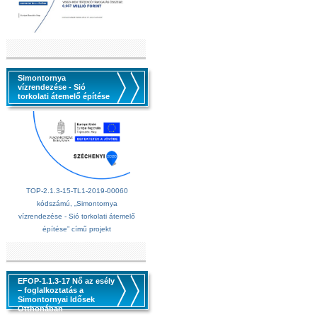
Simontornya
vízrendezése - Sió
torkolati átemelő építése
TOP-2.1.3-15-TL1-2019-00060
kódszámú, „Simontornya
vízrendezése - Sió torkolati átemelő
építése” című projekt
EFOP-1.1.3-17 Nő az esély
– foglalkoztatás a
Simontornyai Idősek
Otthonában