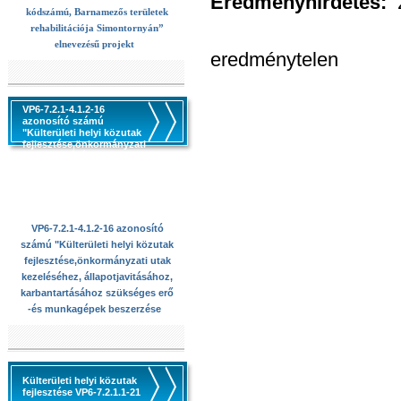
Eredményhírdetés:
kódszámú, Barnamezős területek
rehabilitációja Simontornyán”
elnevezésű projekt
eredménytelen
VP6-7.2.1-4.1.2-16
azonosító számú
"Külterületi helyi közutak
fejlesztése,önkormányzati
utak kezeléséhez,
állapotjavitásához,
karbantartásához
szükséges erő -és
munkagépek beszerzése
VP6-7.2.1-4.1.2-16 azonosító
számú "Külterületi helyi közutak
fejlesztése,önkormányzati utak
kezeléséhez, állapotjavitásához,
karbantartásához szükséges erő
-és munkagépek beszerzése
Külterületi helyi közutak
fejlesztése VP6-7.2.1.1-21