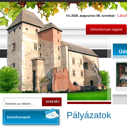
Lász
Ma
2026. augusztus 08. szombat -
Simontornyai vagyok
Üd
Pályázatok
Eseménynaptár