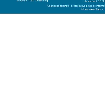
pénteken: 7:30 - 13:30 óráig
ebédszünet: 12:00-
A honlapon található összes szöveg, kép és informác
felhasználásukhoz a 