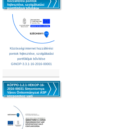
hozzáférési pontok
fejlesztése, szolgáltatási
portfóliójuk bővítése
Közösségi internet hozzáférési
pontok fejlesztése, szolgáltatási
portfóliójuk bővítése
GINOP-3.3.1-16-2016-00001
KÖFPO-1.2.1-VEKOP-16-
2016-00031 Simontornya
Város Önkormányzat ASP
központhoz való
csatlakozása