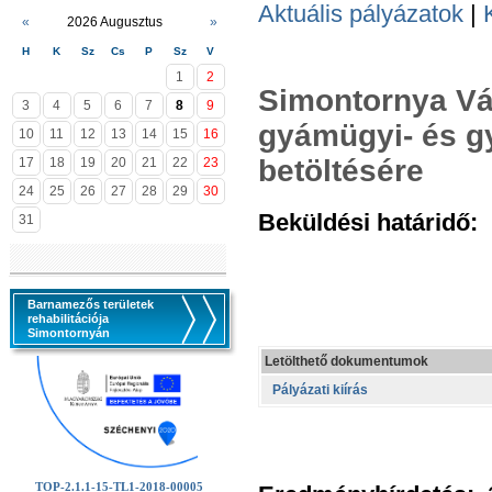
Aktuális pályázatok
|
«
2026 Augusztus
»
H
K
Sz
Cs
P
Sz
V
1
2
Simontornya Vár
3
4
5
6
7
8
9
gyámügyi- és g
10
11
12
13
14
15
16
betöltésére
17
18
19
20
21
22
23
24
25
26
27
28
29
30
Beküldési határidő:
2
31
Barnamezős területek
rehabilitációja
Simontornyán
Letölthető dokumentumok
Pályázati kiírás
TOP-2.1.1-15-TL1-2018-00005