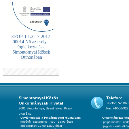
EFOP-1.1.3-17-2017-
00014 Nő az esély –
foglalkoztatás a
Simontornyai Idősek
Otthonában
Simontornyai Közös
Telefon:
Önkormányzati Hivatal
Telefon:74/586-
7081 Simontornya, Szent István Király
Fax:74/586-922
utca 1.sz.
Ügyfélfogadás a Polgármesteri Hivatalban:
Önkormányzati vez
hétfőtől - csütörtökig: 7:30 - 16:00 óráig
polgármester:
ked
ebédszünet: 12:00-12:30 óráig
jegyző:
csütörtökön