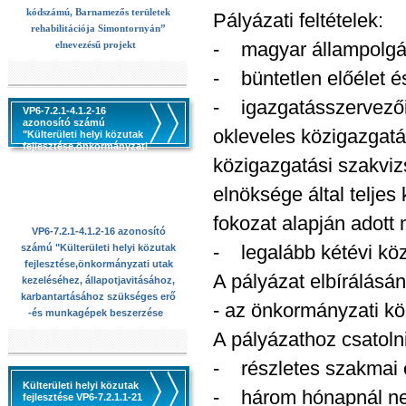
kódszámú, Barnamezős területek
Pályázati feltételek:
rehabilitációja Simontornyán”
- magyar állampolgá
elnevezésű projekt
- büntetlen előélet 
- igazgatásszervezői 
VP6-7.2.1-4.1.2-16
azonosító számú
okleveles közigazgatá
"Külterületi helyi közutak
fejlesztése,önkormányzati
utak kezeléséhez,
közigazgatási szakvi
állapotjavitásához,
karbantartásához
elnöksége által telje
szükséges erő -és
munkagépek beszerzése
fokozat alapján adott 
VP6-7.2.1-4.1.2-16 azonosító
- legalább kétévi kö
számú "Külterületi helyi közutak
fejlesztése,önkormányzati utak
A pályázat elbírálásáná
kezeléséhez, állapotjavitásához,
karbantartásához szükséges erő
- az önkormányzati köz
-és munkagépek beszerzése
A pályázathoz csatolni
- részletes szakmai ö
Külterületi helyi közutak
- három hónapnál nem
fejlesztése VP6-7.2.1.1-21