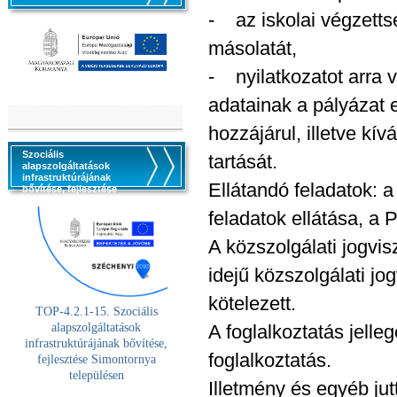
- az iskolai végzettsé
másolatát,
- nyilatkozatot arra 
adatainak a pályázat 
hozzájárul, illetve kív
Szociális
tartását.
alapszolgáltatások
infrastruktúrájának
Ellátandó feladatok: a
bővítése, fejlesztése
feladatok ellátása, a
A közszolgálati jogvis
idejű közszolgálati jo
kötelezett.
TOP-4.2.1-15. Szociális
alaps
zolgáltatások
A foglalkoztatás jelle
infrastruktúrájának bővítése,
foglalkoztatás.
fejlesztése Simontornya
településen
Illetmény és egyéb jutt