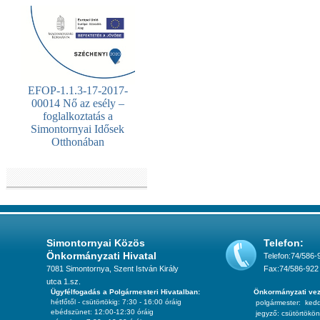
EFOP-1.1.3-17-2017-
00014 Nő az esély –
foglalkoztatás a
Simontornyai Idősek
Otthonában
Simontornyai Közös
Telefon:
Önkormányzati Hivatal
Telefon:74/586-
7081 Simontornya, Szent István Király
Fax:74/586-922
utca 1.sz.
Ügyfélfogadás a Polgármesteri Hivatalban:
Önkormányzati vez
hétfőtől - csütörtökig: 7:30 - 16:00 óráig
polgármester:
ked
ebédszünet: 12:00-12:30 óráig
jegyző:
csütörtökön