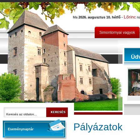
Lőrinc
Ma
2026. augusztus 10. hétfő -
na
Simontornyai vagyok
Üd
Pályázatok
Eseménynaptár