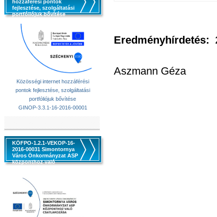
hozzáférési pontok
fejlesztése, szolgáltatási
portfóliójuk bővítése
Eredményhírdetés:
Aszmann Géza
Közösségi internet hozzáférési
pontok fejlesztése, szolgáltatási
portfóliójuk bővítése
GINOP-3.3.1-16-2016-00001
KÖFPO-1.2.1-VEKOP-16-
2016-00031 Simontornya
Város Önkormányzat ASP
központhoz való
csatlakozása