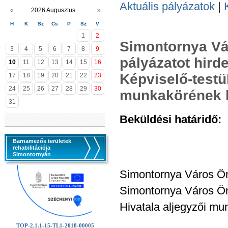
Aktuális pályázatok
|
«
2026 Augusztus
»
H
K
Sz
Cs
P
Sz
V
1
2
Simontornya Vá
3
4
5
6
7
8
9
pályázatot hir
10
11
12
13
14
15
16
Képviselő-testü
17
18
19
20
21
22
23
24
25
26
27
28
29
30
munkakörének b
31
Beküldési határidő:
2
Barnamezős területek
rehabilitációja
Simontornyán
Simontornya Város Önk
Simontornya Város Ön
Hivatala aljegyzői mu
TOP-2.1.1-15-TL1-2018-00005