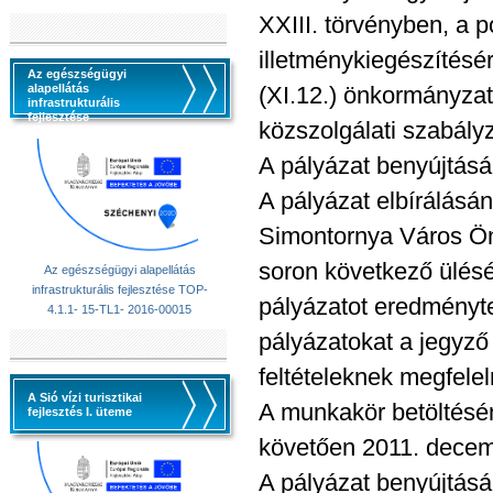
XXIII. törvényben, a p
illetménykiegészítésér
Az egészségügyi
alapellátás
(XI.12.) önkormányzat
infrastrukturális
fejlesztése
közszolgálati szabály
A pályázat benyújtásá
A pályázat elbírálásán
Simontornya Város Ön
soron következő ülésén
Az egészségügyi alapellátás
infrastrukturális fejlesztése TOP-
pályázatot eredménytel
4.1.1- 15-TL1- 2016-00015
pályázatokat a jegyző
feltételeknek megfelel
A Sió vízi turisztikai
A munkakör betöltésén
fejlesztés I. üteme
követően 2011. decembe
A pályázat benyújtásá