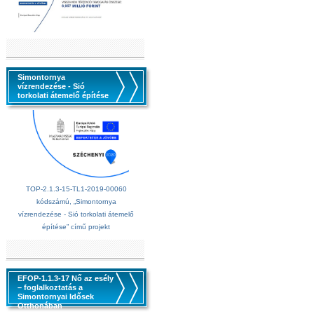
Simontornya
vízrendezése - Sió
torkolati átemelő építése
TOP-2.1.3-15-TL1-2019-00060
kódszámú, „Simontornya
vízrendezése - Sió torkolati átemelő
építése” című projekt
EFOP-1.1.3-17 Nő az esély
– foglalkoztatás a
Simontornyai Idősek
Otthonában