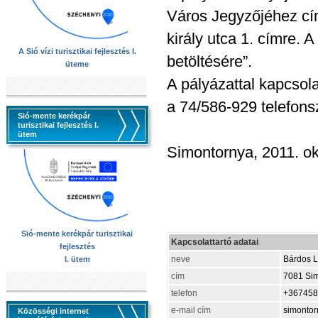
Város Jegyzőjéhez cím
király utca 1. címre. 
A Sió vízi turisztikai fejlesztés I.
betöltésére”.
üteme
A pályázattal kapcsol
a 74/586-929 telefon
Sió-mente kerékpár
turisztikai fejlesztés I.
ütem
Simontornya, 2011. ok
Sió-mente kerékpár turisztikai
Kapcsolattartó adatai
fejlesztés
neve
Bárdos L
I. ütem
cím
7081 Simo
telefon
+367458
e-mail cím
simontor
Közösségi internet