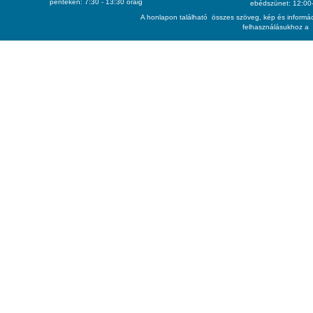
pénteken: 7:30 - 13:30 óráig
ebédszünet: 12:00-
A honlapon található összes szöveg, kép és informác
felhasználásukhoz a 