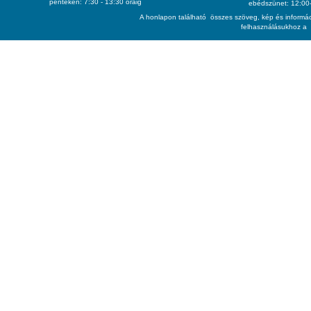
pénteken: 7:30 - 13:30 óráig
ebédszünet: 12:00-
A honlapon található összes szöveg, kép és informác
felhasználásukhoz a 