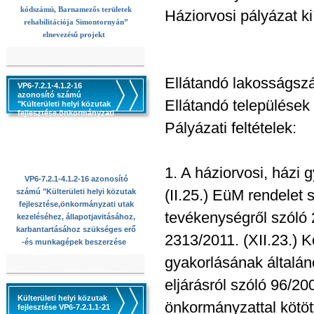
kódszámú, Barnamezős területek
Háziorvosi pályázat ki
rehabilitációja Simontornyán”
elnevezésű projekt
Ellátandó lakosságszá
VP6-7.2.1-4.1.2-16
azonosító számú
Ellátandó települések
"Külterületi helyi közutak
fejlesztése,önkormányzati
utak kezeléséhez,
Pályázati feltételek:
állapotjavitásához,
karbantartásához
szükséges erő -és
munkagépek beszerzése
1. A háziorvosi, házi
VP6-7.2.1-4.1.2-16 azonosító
(II.25.) EüM rendelet 
számú "Külterületi helyi közutak
fejlesztése,önkormányzati utak
tevékenységről szóló 2
kezeléséhez, állapotjavitásához,
karbantartásához szükséges erő
2313/2011. (XII.23.) 
-és munkagépek beszerzése
gyakorlásának általán
eljárásról szóló 96/200
Külterületi helyi közutak
önkormányzattal kötött
fejlesztése VP6-7.2.1.1-21