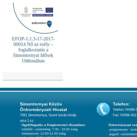
EFOP-1.1.3-17-2017-
00014 Nő az esély –
foglalkoztatás a
Simontornyai Idősek
Otthonában
Simontornyai Közös
Telefon:
Önkormányzati Hivatal
Telefon:74/586-
7081 Simontornya, Szent István Király
Fax:74/586-922
utca 1.sz.
Ügyfélfogadás a Polgármesteri Hivatalban:
Önkormányzati vez
hétfőtől - csütörtökig: 7:30 - 16:00 óráig
polgármester:
ked
ebédszünet: 12:00-12:30 óráig
jegyző:
csütörtökön