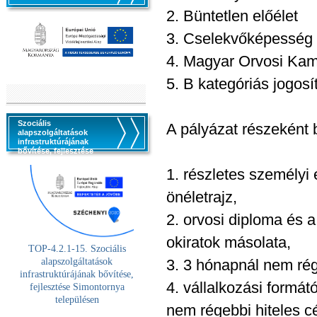
2. Büntetlen előélet
3. Cselekvőképesség
4. Magyar Orvosi Kam
5. B kategóriás jogosí
Szociális
A pályázat részeként 
alapszolgáltatások
infrastruktúrájának
bővítése, fejlesztése
1. részletes személy
önéletrajz,
2. orvosi diploma és 
okiratok másolata,
TOP-4.2.1-15. Szociális
alaps
zolgáltatások
3. 3 hónapnál nem rég
infrastruktúrájának bővítése,
4. vállalkozási formát
fejlesztése Simontornya
településen
nem régebbi hiteles c