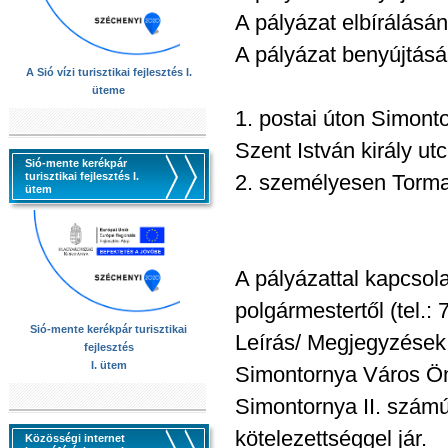
A pályázat elbírálásán
A pályázat benyújtás
A Sió vízi turisztikai fejlesztés I.
üteme
1. postai úton Simon
Szent István király utc
Sió-mente kerékpár
turisztikai fejlesztés I.
2. személyesen Torma 
ütem
A pályázattal kapcsol
polgármestertől (tel.:
Sió-mente kerékpár turisztikai
Leírás/ Megjegyzések
fejlesztés
I. ütem
Simontornya Város Ön
Simontornya II. számú 
kötelezettséggel jár.
Közösségi internet