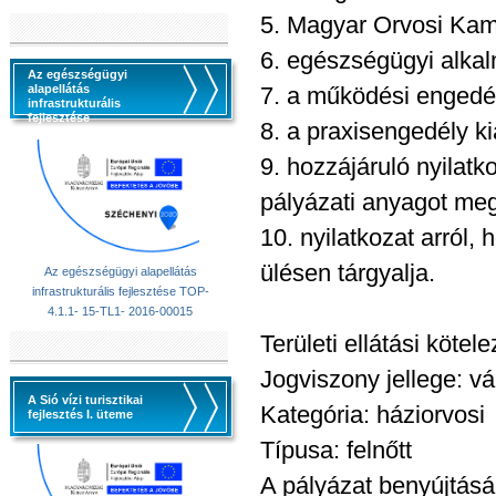
5. Magyar Orvosi Kam
6. egészségügyi alkal
Az egészségügyi
alapellátás
7. a működési engedély
infrastrukturális
fejlesztése
8. a praxisengedély ki
9. hozzájáruló nyilatk
pályázati anyagot me
10. nyilatkozat arról,
ülésen tárgyalja.
Az egészségügyi alapellátás
infrastrukturális fejlesztése TOP-
4.1.1- 15-TL1- 2016-00015
Területi ellátási kötel
Jogviszony jellege: vá
A Sió vízi turisztikai
Kategória: háziorvosi
fejlesztés I. üteme
Típusa: felnőtt
A pályázat benyújtásá