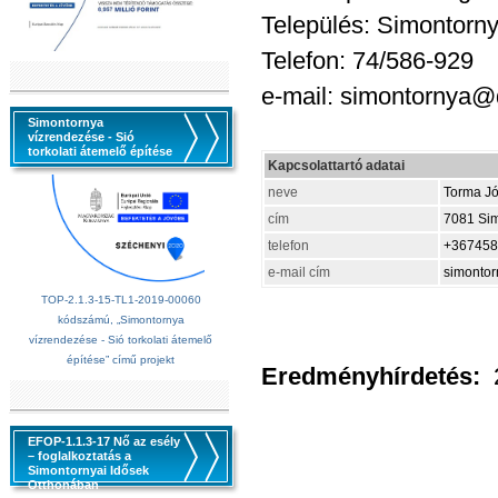
Település: Simontorn
Telefon: 74/586-929
e-mail: simontornya@
Simontornya
vízrendezése - Sió
torkolati átemelő építése
Kapcsolattartó adatai
neve
Torma Jó
cím
7081 Simo
telefon
+367458
e-mail cím
simontor
TOP-2.1.3-15-TL1-2019-00060
kódszámú, „Simontornya
vízrendezése - Sió torkolati átemelő
építése” című projekt
Eredményhírdetés:
EFOP-1.1.3-17 Nő az esély
– foglalkoztatás a
Simontornyai Idősek
Otthonában