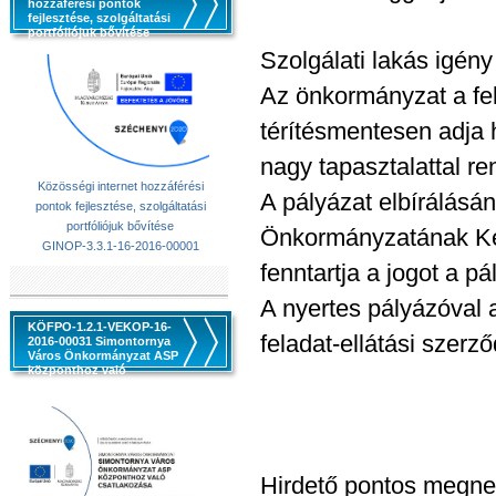
hozzáférési pontok
fejlesztése, szolgáltatási
portfóliójuk bővítése
Szolgálati lakás igény 
Az önkormányzat a fel
térítésmentesen adja 
nagy tapasztalattal r
Közösségi internet hozzáférési
A pályázat elbírálásá
pontok fejlesztése, szolgáltatási
portfóliójuk bővítése
Önkormányzatának Képv
GINOP-3.3.1-16-2016-00001
fenntartja a jogot a p
A nyertes pályázóval
KÖFPO-1.2.1-VEKOP-16-
feladat-ellátási szerző
2016-00031 Simontornya
Város Önkormányzat ASP
központhoz való
csatlakozása
Hirdető pontos megn