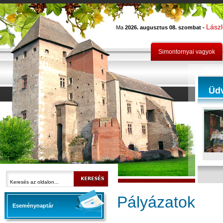
Lász
Ma
2026. augusztus 08. szombat -
Simontornyai vagyok
Üd
Pályázatok
Eseménynaptár