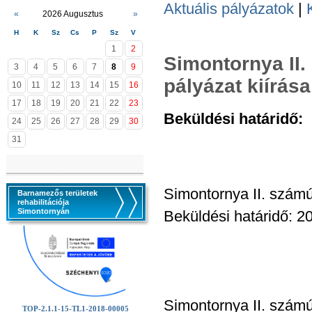
Aktuális pályázatok
|
«
2026 Augusztus
»
H
K
Sz
Cs
P
Sz
V
1
2
Simontornya II.
3
4
5
6
7
8
9
pályázat kiírása
10
11
12
13
14
15
16
17
18
19
20
21
22
23
Beküldési határidő:
2
24
25
26
27
28
29
30
31
Simontornya II. számú
Barnamezős területek
rehabilitációja
Simontornyán
Beküldési határidő: 2
Simontornya II. számú
TOP-2.1.1-15-TL1-2018-00005