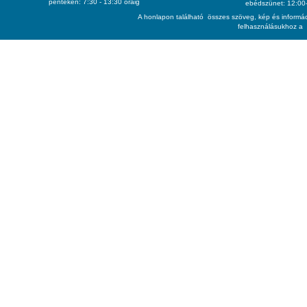
pénteken: 7:30 - 13:30 óráig
ebédszünet: 12:00-
A honlapon található összes szöveg, kép és informác
felhasználásukhoz a 