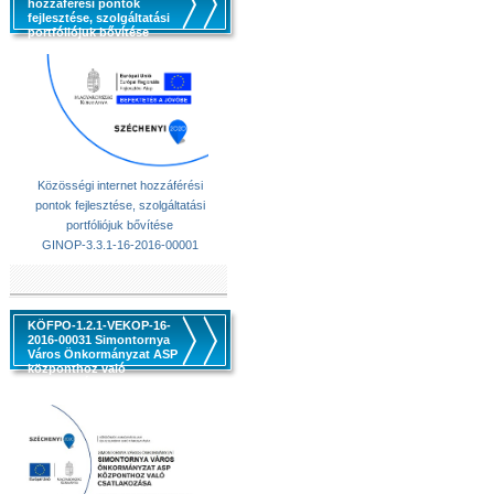
hozzáférési pontok
fejlesztése, szolgáltatási
portfóliójuk bővítése
Közösségi internet hozzáférési
pontok fejlesztése, szolgáltatási
portfóliójuk bővítése
GINOP-3.3.1-16-2016-00001
KÖFPO-1.2.1-VEKOP-16-
2016-00031 Simontornya
Város Önkormányzat ASP
központhoz való
csatlakozása