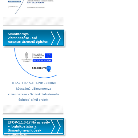
Simontornya
vízrendezése - Sió
torkolati átemelő építése
TOP-2.1.3-15-TL1-2019-00060
kódszámú, „Simontornya
vízrendezése - Sió torkolati átemelő
építése” című projekt
EFOP-1.1.3-17 Nő az esély
– foglalkoztatás a
Simontornyai Idősek
Otthonában