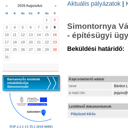
Aktuális pályázatok
|
«
2026 Augusztus
»
H
K
Sz
Cs
P
Sz
V
1
2
Simontornya Vá
3
4
5
6
7
8
9
- építésügyi üg
10
11
12
13
14
15
16
17
18
19
20
21
22
23
Beküldési határidő:
2
24
25
26
27
28
29
30
31
Kapcsolattartó adatai
Barnamezős területek
rehabilitációja
neve
Bárdos L
Simontornyán
e-mail cím
jegyzo@
Letölthető dokumentumok
Pályázati kiírás
TOP-2.1.1-15-TL1-2018-00005