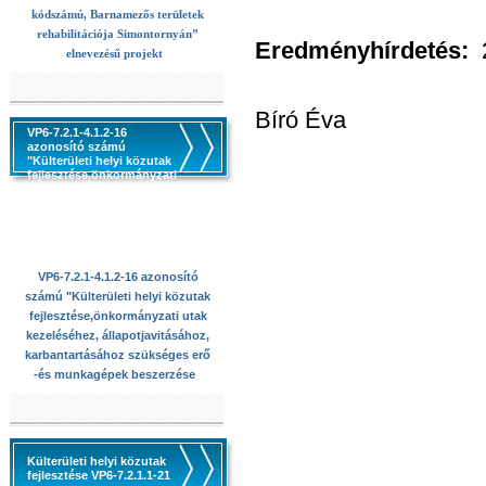
kódszámú, Barnamezős területek
rehabilitációja Simontornyán”
Eredményhírdetés:
2
elnevezésű projekt
Bíró Éva
VP6-7.2.1-4.1.2-16
azonosító számú
"Külterületi helyi közutak
fejlesztése,önkormányzati
utak kezeléséhez,
állapotjavitásához,
karbantartásához
szükséges erő -és
munkagépek beszerzése
VP6-7.2.1-4.1.2-16 azonosító
számú "Külterületi helyi közutak
fejlesztése,önkormányzati utak
kezeléséhez, állapotjavitásához,
karbantartásához szükséges erő
-és munkagépek beszerzése
Külterületi helyi közutak
fejlesztése VP6-7.2.1.1-21