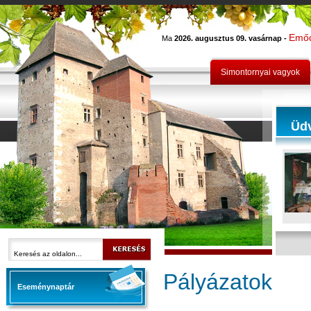
Emő
Ma
2026. augusztus 09. vasárnap -
Simontornyai vagyok
Üd
Pályázatok
Eseménynaptár