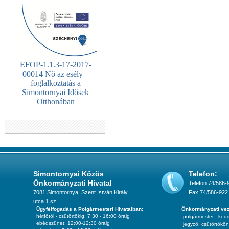
EFOP-1.1.3-17-2017-
00014 Nő az esély –
foglalkoztatás a
Simontornyai Idősek
Otthonában
Simontornyai Közös
Telefon:
Önkormányzati Hivatal
Telefon:74/586-
7081 Simontornya, Szent István Király
Fax:74/586-922
utca 1.sz.
Ügyfélfogadás a Polgármesteri Hivatalban:
Önkormányzati vez
hétfőtől - csütörtökig: 7:30 - 16:00 óráig
polgármester:
ked
ebédszünet: 12:00-12:30 óráig
jegyző:
csütörtökön