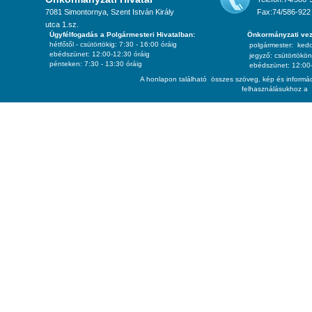
7081 Simontornya, Szent István Király
Fax:74/586-922
utca 1.sz.
Ügyfélfogadás a Polgármesteri Hivatalban:
Önkormányzati vez
hétfőtől - csütörtökig: 7:30 - 16:00 óráig
polgármester:
ked
ebédszünet: 12:00-12:30 óráig
jegyző:
csütörtökön
pénteken: 7:30 - 13:30 óráig
ebédszünet: 12:00-
A honlapon található összes szöveg, kép és informác
felhasználásukhoz a 