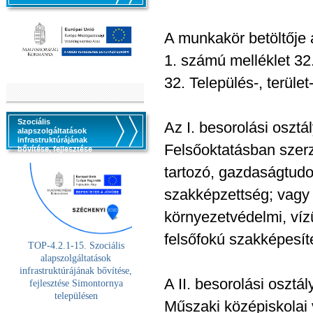
A munkakör betöltője á
1. számú melléklet 32.
32. Település-, terület
Szociális
Az I. besorolási osztá
alapszolgáltatások
infrastruktúrájának
Felsőoktatásban szerz
bővítése, fejlesztése
tartozó, gazdaságtudom
szakképzettség; vagy 
környezetvédelmi, vízü
felsőfokú szakképesít
TOP-4.2.1-15. Szociális
alaps
zolgáltatások
infrastruktúrájának bővítése,
A II. besorolási osztál
fejlesztése Simontornya
településen
Műszaki középiskolai 