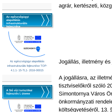
agrár, kertészeti, kö
Az egészségügyi
alapellátás
infrastrukturális
fejlesztése
Jogállás, illetmény és 
Az egészségügyi alapellátás
infrastrukturális fejlesztése TOP-
4.1.1- 15-TL1- 2016-00015
A jogállásra, az illet
tisztviselőkről szóló 
A Sió vízi turisztikai
Simontornya Város Önk
fejlesztés I. üteme
önkormányzati rendel
költségvetéséről, 13. 