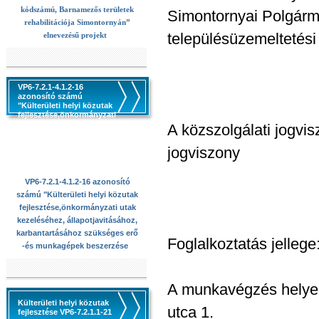
kódszámú, Barnamezős területek
Simontornyai Polgárme
rehabilitációja Simontornyán”
településüzemeltetési
elnevezésű projekt
VP6-7.2.1-4.1.2-16
azonosító számú
"Külterületi helyi közutak
fejlesztése,önkormányzati
utak kezeléséhez,
A közszolgálati jogvis
állapotjavitásához,
karbantartásához
jogviszony
szükséges erő -és
munkagépek beszerzése
VP6-7.2.1-4.1.2-16 azonosító
számú "Külterületi helyi közutak
fejlesztése,önkormányzati utak
kezeléséhez, állapotjavitásához,
karbantartásához szükséges erő
Foglalkoztatás jellege
-és munkagépek beszerzése
A munkavégzés helye:
Külterületi helyi közutak
utca 1.
fejlesztése VP6-7.2.1.1-21