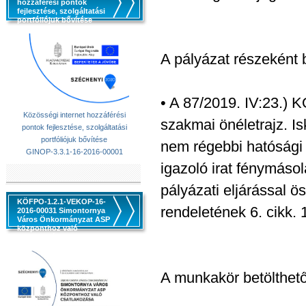
hozzáférési pontok
fejlesztése, szolgáltatási
portfóliójuk bővítése
A pályázat részeként 
• A 87/2019. IV:23.) K
Közösségi internet hozzáférési
szakmai önéletrajz. Is
pontok fejlesztése, szolgáltatási
portfóliójuk bővítése
nem régebbi hatósági 
GINOP-3.3.1-16-2016-00001
igazoló irat fénymáso
pályázati eljárással 
KÖFPO-1.2.1-VEKOP-16-
rendeletének 6. cikk. 
2016-00031 Simontornya
Város Önkormányzat ASP
központhoz való
csatlakozása
A munkakör betölthető