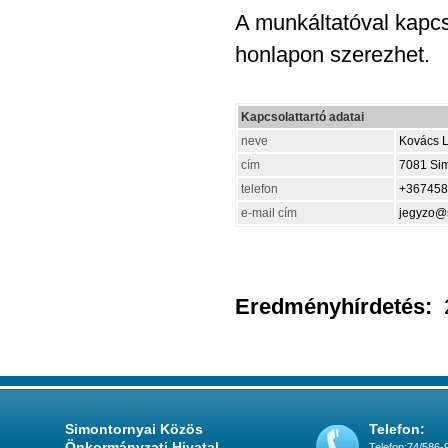
A munkáltatóval kapc
honlapon szerezhet.
Kapcsolattartó adatai
neve
Kovács L
cím
7081 Simo
telefon
+367458
e-mail cím
jegyzo@
Eredményhírdetés:
2
Simontornyai Közös
Telefon:
Önkormányzati Hivatal
Telefon:74/586-