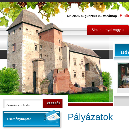
Emő
Ma
2026. augusztus 09. vasárnap -
Simontornyai vagyok
Üd
Pályázatok
Eseménynaptár