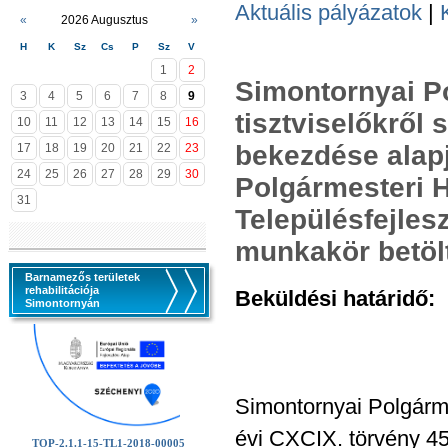
Aktuális pályázatok
|
«
2026 Augusztus
»
H
K
Sz
Cs
P
Sz
V
1
2
Simontornyai Po
3
4
5
6
7
8
9
tisztviselőkről 
10
11
12
13
14
15
16
bekezdése alapj
17
18
19
20
21
22
23
24
25
26
27
28
29
30
Polgármesteri H
31
Településfejles
munkakör betöl
Barnamezős területek
rehabilitációja
Beküldési határidő:
2
Simontornyán
Simontornyai Polgármes
évi CXCIX. törvény 45
TOP-2.1.1-15-TL1-2018-00005