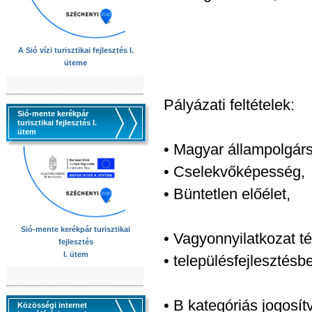
A Sió vízi turisztikai fejlesztés I.
üteme
Pályázati feltételek:
Sió-mente kerékpár
turisztikai fejlesztés I.
ütem
• Magyar állampolgár
• Cselekvőképesség,
• Büntetlen előélet,
Sió-mente kerékpár turisztikai
• Vagyonnyilatkozat tét
fejlesztés
I. ütem
• településfejlesztésb
• B kategóriás jogosít
Közösségi internet