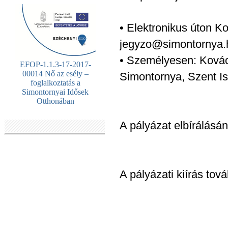
• Elektronikus úton Ko
jegyzo@simontornya.h
• Személyesen: Kovács
EFOP-1.1.3-17-2017-
00014 Nő az esély –
Simontornya, Szent Ist
foglalkoztatás a
Simontornyai Idősek
Otthonában
A pályázat elbírálásán
A pályázati kiírás tov