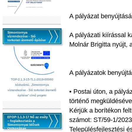
A pályázat benyújtásá
Simontornya
A pályázati kiírással 
vízrendezése - Sió
torkolati átemelő építése
Molnár Brigitta nyújt
A pályázatok benyújt
TOP-2.1.3-15-TL1-2019-00060
kódszámú, „Simontornya
• Postai úton, a pály
vízrendezése - Sió torkolati átemelő
építése” című projekt
történő megküldésével 
Kérjük a borítékon fel
EFOP-1.1.3-17 Nő az esély
számot: ST/59-1/2023
– foglalkoztatás a
Simontornyai Idősek
Településfejlesztési é
Otthonában