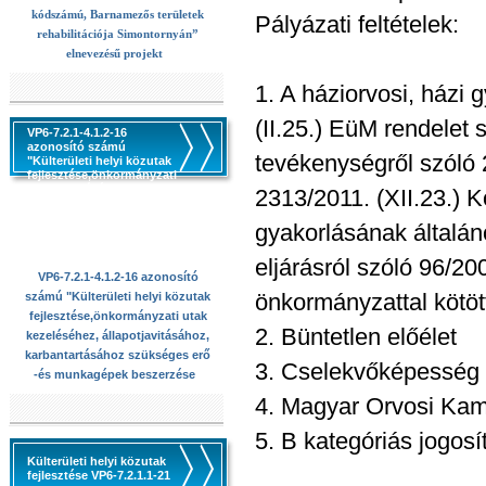
kódszámú, Barnamezős területek
Pályázati feltételek:
rehabilitációja Simontornyán”
elnevezésű projekt
1. A háziorvosi, házi
(II.25.) EüM rendelet 
VP6-7.2.1-4.1.2-16
azonosító számú
tevékenységről szóló 2
"Külterületi helyi közutak
fejlesztése,önkormányzati
utak kezeléséhez,
2313/2011. (XII.23.) 
állapotjavitásához,
karbantartásához
gyakorlásának általán
szükséges erő -és
munkagépek beszerzése
eljárásról szóló 96/200
VP6-7.2.1-4.1.2-16 azonosító
önkormányzattal kötött
számú "Külterületi helyi közutak
fejlesztése,önkormányzati utak
2. Büntetlen előélet
kezeléséhez, állapotjavitásához,
karbantartásához szükséges erő
3. Cselekvőképesség
-és munkagépek beszerzése
4. Magyar Orvosi Kam
5. B kategóriás jogosí
Külterületi helyi közutak
fejlesztése VP6-7.2.1.1-21