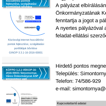
hozzáférési pontok
fejlesztése, szolgáltatási
A pályázat elbírálásá
portfóliójuk bővítése
Önkormányzatának Képv
fenntartja a jogot a p
A nyertes pályázóval
feladat-ellátási szerző
Közösségi internet hozzáférési
pontok fejlesztése, szolgáltatási
portfóliójuk bővítése
GINOP-3.3.1-16-2016-00001
Hirdető pontos megn
KÖFPO-1.2.1-VEKOP-16-
Település: Simontorn
2016-00031 Simontornya
Város Önkormányzat ASP
központhoz való
Telefon: 74/586-929
csatlakozása
e-mail: simontornya@
Kapcsolattartó adatai