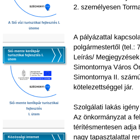
2. személyesen Torma 
A Sió vízi turisztikai fejlesztés I.
üteme
A pályázattal kapcsol
polgármestertől (tel.:
Sió-mente kerékpár
turisztikai fejlesztés I.
Leírás/ Megjegyzések
ütem
Simontornya Város Ön
Simontornya II. számú 
kötelezettséggel jár.
Sió-mente kerékpár turisztikai
Szolgálati lakás igény 
fejlesztés
I. ütem
Az önkormányzat a fel
térítésmentesen adja 
nagy tapasztalattal r
Közösségi internet