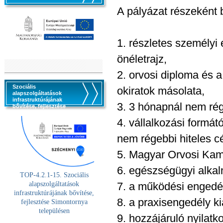
A pályázat részeként 
1. részletes személy
önéletrajz,
2. orvosi diploma és 
Szociális
okiratok másolata,
alapszolgáltatások
infrastruktúrájának
3. 3 hónapnál nem rég
bővítése, fejlesztése
4. vállalkozási formát
nem régebbi hiteles c
5. Magyar Orvosi Kam
6. egészségügyi alkal
TOP-4.2.1-15. Szociális
alaps
zolgáltatások
7. a működési engedély
infrastruktúrájának bővítése,
8. a praxisengedély ki
fejlesztése Simontornya
településen
9. hozzájáruló nyilatk