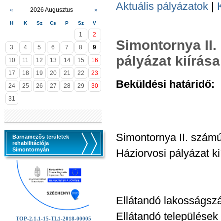
Aktuális pályázatok
|
«
2026 Augusztus
»
H
K
Sz
Cs
P
Sz
V
1
2
Simontornya II.
3
4
5
6
7
8
9
pályázat kiírása
10
11
12
13
14
15
16
17
18
19
20
21
22
23
Beküldési határidő:
2
24
25
26
27
28
29
30
31
Simontornya II. számú
Barnamezős területek
rehabilitációja
Simontornyán
Háziorvosi pályázat ki
Ellátandó lakosságszá
Ellátandó települések
TOP-2.1.1-15-TL1-2018-00005