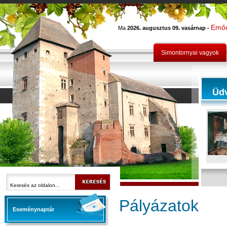
Emő
Ma
2026. augusztus 09. vasárnap -
Simontornyai vagyok
Üd
Pályázatok
Eseménynaptár