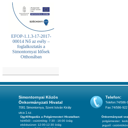
EFOP-1.1.3-17-2017-
00014 Nő az esély –
foglalkoztatás a
Simontornyai Idősek
Otthonában
Simontornyai Közös
Telefon:
Önkormányzati Hivatal
Telefon:74/586-
7081 Simontornya, Szent István Király
Fax:74/586-922
utca 1.sz.
Ügyfélfogadás a Polgármesteri Hivatalban:
Önkormányzati vez
hétfőtől - csütörtökig: 7:30 - 16:00 óráig
polgármester:
ked
ebédszünet: 12:00-12:30 óráig
jegyző:
csütörtökön