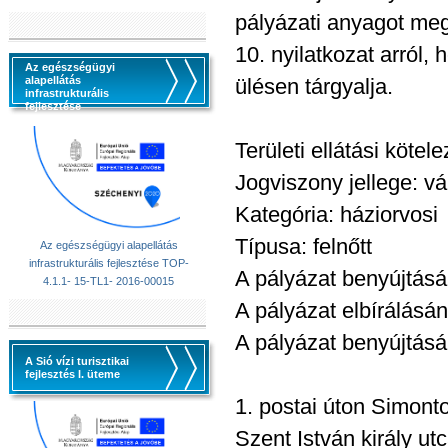
pályázati anyagot me
10. nyilatkozat arról,
Az egészségügyi
alapellátás
ülésen tárgyalja.
infrastrukturális
fejlesztése
Területi ellátási kötel
Jogviszony jellege: vá
Kategória: háziorvosi
Típusa: felnőtt
Az egészségügyi alapellátás
infrastrukturális fejlesztése TOP-
A pályázat benyújtásá
4.1.1- 15-TL1- 2016-00015
A pályázat elbírálásán
A pályázat benyújtás
A Sió vízi turisztikai
fejlesztés I. üteme
1. postai úton Simon
Szent István király utc