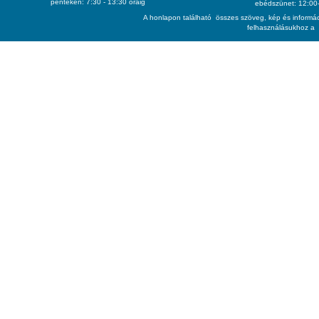
pénteken: 7:30 - 13:30 óráig
ebédszünet: 12:00-
A honlapon található összes szöveg, kép és informác
felhasználásukhoz a 