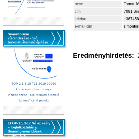
neve
Torma Jó
cím
7081 Simo
telefon
+367458
e-mail cím
simontor
Simontornya
vízrendezése - Sió
torkolati átemelő építése
Eredményhírdetés:
TOP-2.1.3-15-TL1-2019-00060
kódszámú, „Simontornya
vízrendezése - Sió torkolati átemelő
építése” című projekt
EFOP-1.1.3-17 Nő az esély
– foglalkoztatás a
Simontornyai Idősek
Otthonában