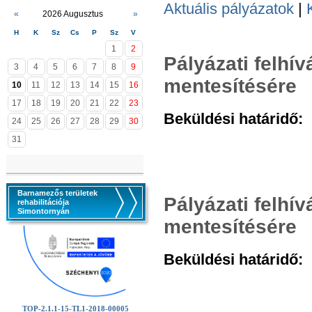
Aktuális pályázatok
|
«
2026 Augusztus
»
H
K
Sz
Cs
P
Sz
V
1
2
Pályázati felhí
3
4
5
6
7
8
9
mentesítésére
10
11
12
13
14
15
16
17
18
19
20
21
22
23
Beküldési határidő:
2
24
25
26
27
28
29
30
31
Barnamezős területek
Pályázati felhí
rehabilitációja
Simontornyán
mentesítésére
Beküldési határidő:
2
TOP-2.1.1-15-TL1-2018-00005