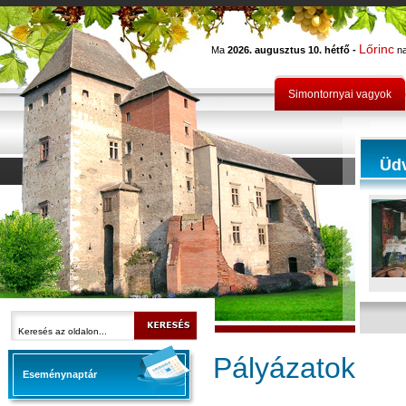
Lőrinc
Ma
2026. augusztus 10. hétfő -
na
Simontornyai vagyok
Üd
Pályázatok
Eseménynaptár