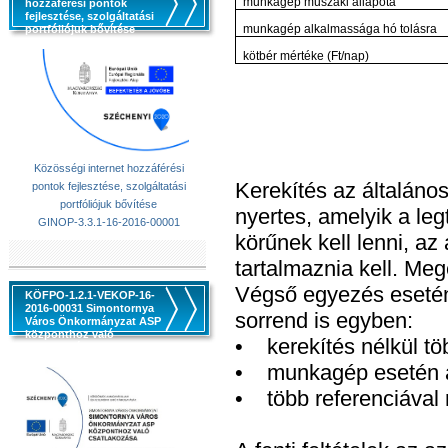
munkagép műszaki állapota
hozzáférési pontok
fejlesztése, szolgáltatási
munkagép alkalmassága hó tolásra
portfóliójuk bővítése
kötbér mértéke (Ft/nap)
Közösségi internet hozzáférési
Kerekítés az általános
pontok fejlesztése, szolgáltatási
portfóliójuk bővítése
nyertes, amelyik a leg
GINOP-3.3.1-16-2016-00001
körűnek kell lenni, az
tartalmaznia kell. Me
Végső egyezés esetén
KÖFPO-1.2.1-VEKOP-16-
2016-00031 Simontornya
sorrend is egyben:
Város Önkormányzat ASP
központhoz való
• kerekítés nélkül tö
csatlakozása
• munkagép esetén az
• több referenciával 