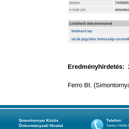
telefon
74/5869
e-mail cím
simontor
Letölthető dokumentumok
felolvasó lap
utcák jegyzéke fontossági sorrend
Eredményhírdetés:
Ferro Bt. (Simontorny
Simontornyai Közös
Telefon:
Önkormányzati Hivatal
Telefon:74/586-