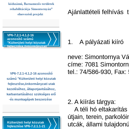
kódszámú, Barnamezős területek
rehabilitációja Simontornyán”
Ajánlattételi felhívás t
elnevezésű projekt
VP6-7.2.1-4.1.2-16
azonosító számú
1. A pályázati kiíró
"Külterületi helyi közutak
fejlesztése,önkormányzati
utak kezeléséhez,
állapotjavitásához,
neve: Simontornya V
karbantartásához
szükséges erő -és
címe: 7081 Simontornya
munkagépek beszerzése
tel.: 74/586-930, Fax:
VP6-7.2.1-4.1.2-16 azonosító
számú "Külterületi helyi közutak
fejlesztése,önkormányzati utak
kezeléséhez, állapotjavitásához,
karbantartásához szükséges erő
-és munkagépek beszerzése
2. A kiírás tárgya:
A téli hó eltakarítás
útjain, terein, parkoló
Külterületi helyi közutak
utcák, állami tulajdon
fejlesztése VP6-7.2.1.1-21