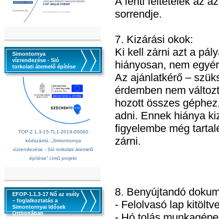
A fenti feltételek az 
sorrendje.
7. Kizárási okok:
Ki kell zárni azt a pál
Simontornya
vízrendezése - Sió
hiányosan, nem egyért
torkolati átemelő építése
Az ajánlatkérő – szüks
érdemben nem változta
hozott összes géphez,
adni. Ennek hiánya k
figyelembe még tartalé
TOP-2.1.3-15-TL1-2019-00060
zárni.
kódszámú, „Simontornya
vízrendezése - Sió torkolati átemelő
építése” című projekt
8. Benyújtandó doku
EFOP-1.1.3-17 Nő az esély
– foglalkoztatás a
- Felolvasó lap kitöltv
Simontornyai Idősek
Otthonában
- Hó tolás munkagépei