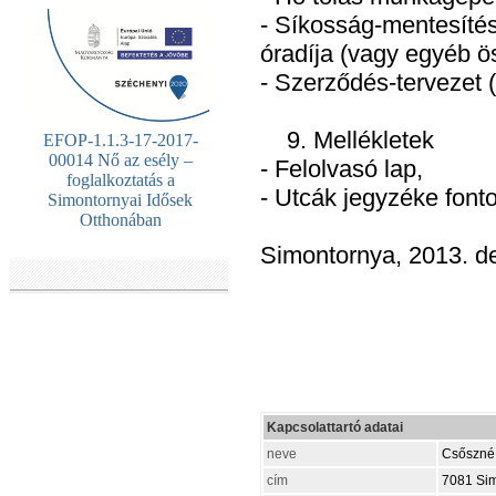
- Síkosság-mentesíté
óradíja (vagy egyéb ö
- Szerződés-tervezet 
9. Mellékletek
EFOP-1.1.3-17-2017-
00014 Nő az esély –
- Felolvasó lap,
foglalkoztatás a
- Utcák jegyzéke font
Simontornyai Idősek
Otthonában
Simontornya, 2013. d
Kapcsolattartó adatai
neve
Csőszné 
cím
7081 Simo