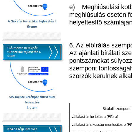
e) Meghiúsulási kötbé
meghiúsulás esetén fe
helyettesítő számláján
A Sió vízi turisztikai fejlesztés I.
üteme
6. Az elbírálás szempo
Sió-mente kerékpár
Az ajánlati bírálati s
turisztikai fejlesztés I.
ütem
pontszámokat súlyozz
szempont fontosságáh
szorzók kerülnek alka
Sió-mente kerékpár turisztikai
fejlesztés
I. ütem
Bírálati szempont:
vállalási ár hó tolásra (Ft/óra)
vállalási ár síkosság-mentesítésre (Ft
Közösségi internet