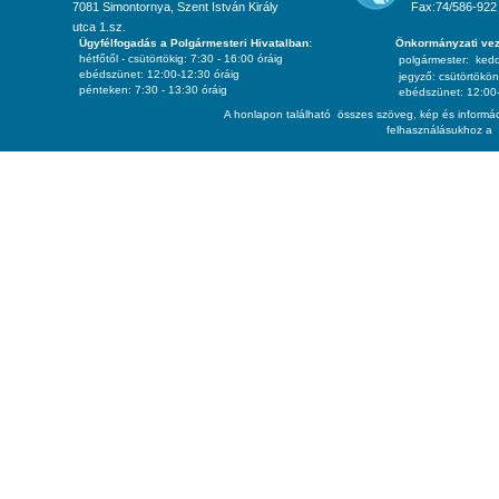
7081 Simontornya, Szent István Király
Fax:74/586-922
utca 1.sz.
Ügyfélfogadás a Polgármesteri Hivatalban:
Önkormányzati vez
hétfőtől - csütörtökig: 7:30 - 16:00 óráig
polgármester:
ked
ebédszünet: 12:00-12:30 óráig
jegyző:
csütörtökön
pénteken: 7:30 - 13:30 óráig
ebédszünet: 12:00-
A honlapon található összes szöveg, kép és informác
felhasználásukhoz a 