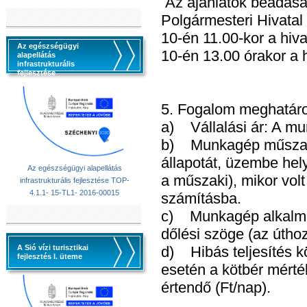
Az ajánlatok beadásán
Polgármesteri Hivatal
10-én 11.00-kor a hi
Az egészségügyi
10-én 13.00 órakor a 
alapellátás
infrastrukturális
fejlesztése
5. Fogalom meghatár
a) Vállalási ár: A mu
b) Munkagép műszaki á
állapotát, üzembe hel
Az egészségügyi alapellátás
a műszaki), mikor volt
infrastrukturális fejlesztése TOP-
4.1.1- 15-TL1- 2016-00015
számításba.
c) Munkagép alkalmass
dőlési szöge (az úthoz
A Sió vízi turisztikai
d) Hibás teljesítés 
fejlesztés I. üteme
esetén a kötbér mérték
értendő (Ft/nap).