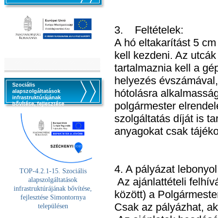
3. Feltételek:
A hó eltakarítást 5 c
kell kezdeni. Az utcák
tartalmaznia kell a gé
helyezés évszámával, 
Szociális
hótolásra alkalmasság
alapszolgáltatások
infrastruktúrájának
polgármester elrendel
bővítése, fejlesztése
szolgáltatás díját is 
anyagokat csak tájéko
4. A pályázat lebonyol
TOP-4.2.1-15. Szociális
Az ajánlattételi felh
alaps
zolgáltatások
infrastruktúrájának bővítése,
között) a Polgármeste
fejlesztése Simontornya
Csak az pályázhat, aki 
településen