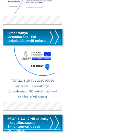
Simontornya
vízrendezése - Sió
torkolati átemelő építése
TOP-2.1.3-15-TL1-2019-00060
kódszámú, „Simontornya
vízrendezése - Sió torkolati átemelő
építése” című projekt
EFOP-1.1.3-17 Nő az esély
– foglalkoztatás a
Simontornyai Idősek
Otthonában