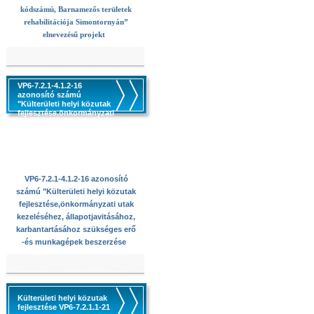
kódszámú, Barnamezős területek
rehabilitációja Simontornyán”
elnevezésű projekt
VP6-7.2.1-4.1.2-16
azonosító számú
"Külterületi helyi közutak
fejlesztése,önkormányzati
utak kezeléséhez,
állapotjavitásához,
karbantartásához
szükséges erő -és
munkagépek beszerzése
VP6-7.2.1-4.1.2-16 azonosító
számú "Külterületi helyi közutak
fejlesztése,önkormányzati utak
kezeléséhez, állapotjavitásához,
karbantartásához szükséges erő
-és munkagépek beszerzése
Külterületi helyi közutak
fejlesztése VP6-7.2.1.1-21