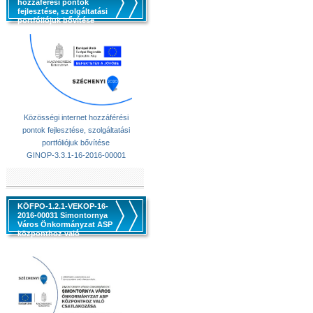
hozzáférési pontok
fejlesztése, szolgáltatási
portfóliójuk bővítése
Közösségi internet hozzáférési
pontok fejlesztése, szolgáltatási
portfóliójuk bővítése
GINOP-3.3.1-16-2016-00001
KÖFPO-1.2.1-VEKOP-16-
2016-00031 Simontornya
Város Önkormányzat ASP
központhoz való
csatlakozása