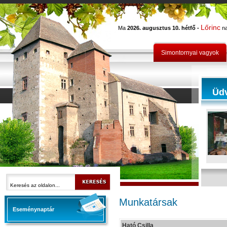
Lőrinc
Ma
2026. augusztus 10. hétfő -
na
Simontornyai vagyok
Üd
Munkatársak
Eseménynaptár
Ható Csilla