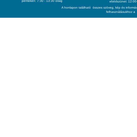
pénteken: 7:30 - 13:30 óráig
ebédszünet: 12:00-
A honlapon található összes szöveg, kép és informác
felhasználásukhoz a 