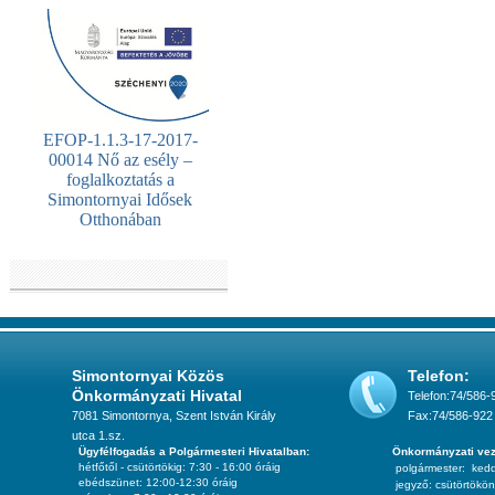
EFOP-1.1.3-17-2017-
00014 Nő az esély –
foglalkoztatás a
Simontornyai Idősek
Otthonában
Simontornyai Közös
Telefon:
Önkormányzati Hivatal
Telefon:74/586-
7081 Simontornya, Szent István Király
Fax:74/586-922
utca 1.sz.
Ügyfélfogadás a Polgármesteri Hivatalban:
Önkormányzati vez
hétfőtől - csütörtökig: 7:30 - 16:00 óráig
polgármester:
ked
ebédszünet: 12:00-12:30 óráig
jegyző:
csütörtökön