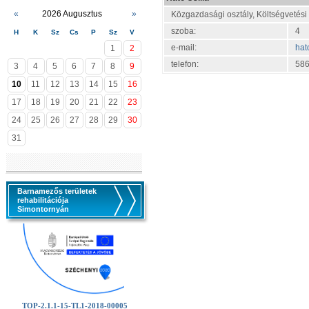
«
2026 Augusztus
»
Közgazdasági osztály, Költségvetési
szoba:
4
H
K
Sz
Cs
P
Sz
V
e-mail:
hat
1
2
telefon:
586
3
4
5
6
7
8
9
10
11
12
13
14
15
16
17
18
19
20
21
22
23
24
25
26
27
28
29
30
31
Barnamezős területek
rehabilitációja
Simontornyán
TOP-2.1.1-15-TL1-2018-00005