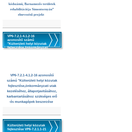
kódszámú, Barnamezős területek
rehabilitációja Simontornyán”
elnevezésű projekt
VP6-7.2.1-4.1.2-16
azonosító számú
"Külterületi helyi közutak
fejlesztése,önkormányzati
utak kezeléséhez,
állapotjavitásához,
karbantartásához
szükséges erő -és
munkagépek beszerzése
VP6-7.2.1-4.1.2-16 azonosító
számú "Külterületi helyi közutak
fejlesztése,önkormányzati utak
kezeléséhez, állapotjavitásához,
karbantartásához szükséges erő
-és munkagépek beszerzése
Külterületi helyi közutak
fejlesztése VP6-7.2.1.1-21