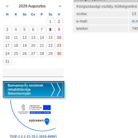
«
2026 Augusztus
»
Közgazdasági osztály, Költségvetési
szoba:
13.
H
K
Sz
Cs
P
Sz
V
e-mail:
m.m
1
2
telefon:
74/
3
4
5
6
7
8
9
10
11
12
13
14
15
16
17
18
19
20
21
22
23
24
25
26
27
28
29
30
31
Barnamezős területek
rehabilitációja
Simontornyán
TOP-2.1.1-15-TL1-2018-00005