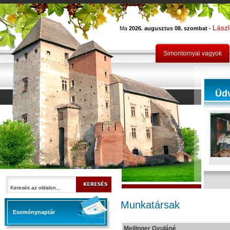
Lász
Ma
2026. augusztus 08. szombat -
Simontornyai vagyok
Üd
Munkatársak
Eseménynaptár
Meilinger Gyuláné