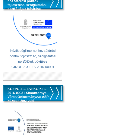
hozzáférési pontok
fejlesztése, szolgáltatási
portfóliójuk bővítése
Közösségi internet hozzáférési
pontok fejlesztése, szolgáltatási
portfóliójuk bővítése
GINOP-3.3.1-16-2016-00001
KÖFPO-1.2.1-VEKOP-16-
2016-00031 Simontornya
Város Önkormányzat ASP
központhoz való
csatlakozása