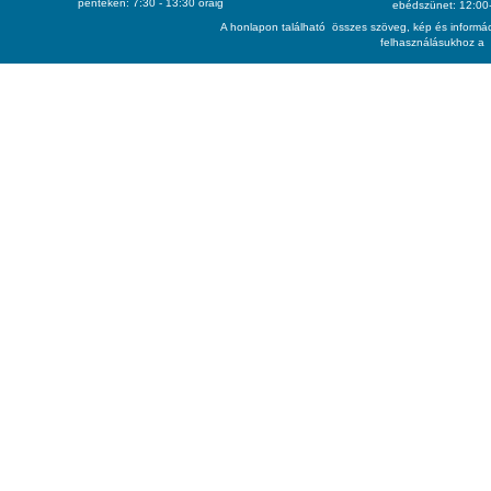
pénteken: 7:30 - 13:30 óráig
ebédszünet: 12:00-
A honlapon található összes szöveg, kép és informác
felhasználásukhoz a 