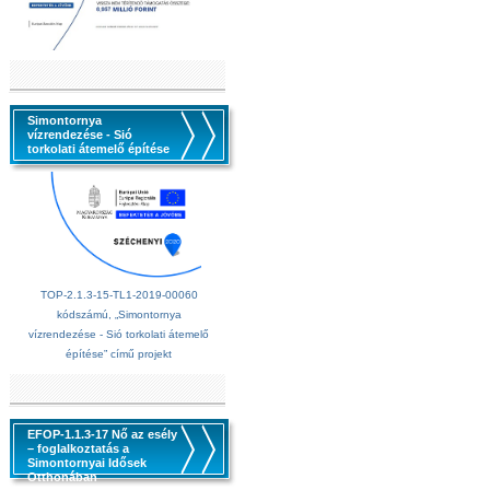
Simontornya
vízrendezése - Sió
torkolati átemelő építése
TOP-2.1.3-15-TL1-2019-00060
kódszámú, „Simontornya
vízrendezése - Sió torkolati átemelő
építése” című projekt
EFOP-1.1.3-17 Nő az esély
– foglalkoztatás a
Simontornyai Idősek
Otthonában