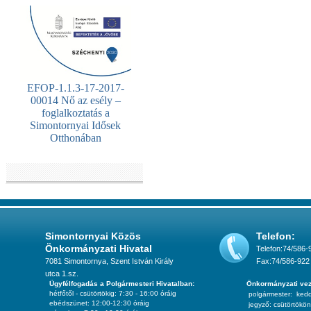
EFOP-1.1.3-17-2017-
00014 Nő az esély –
foglalkoztatás a
Simontornyai Idősek
Otthonában
Simontornyai Közös
Telefon:
Önkormányzati Hivatal
Telefon:74/586-
7081 Simontornya, Szent István Király
Fax:74/586-922
utca 1.sz.
Ügyfélfogadás a Polgármesteri Hivatalban:
Önkormányzati vez
hétfőtől - csütörtökig: 7:30 - 16:00 óráig
polgármester:
ked
ebédszünet: 12:00-12:30 óráig
jegyző:
csütörtökön